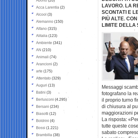
Aborto
(20)
LAVORO. LA R
Acca Larentia
(2)
SCONTATI E L
Alcool
(3)
PIÙ ALTE. CON
Alemanno
(150)
LIMITE DELLA
Alfano
(315)
Alitalia
(123)
Ambiente
(341)
AN
(210)
Animali
(74)
Arancioni
(2)
arte
(175)
Attentato
(329)
Auguri
(13)
Messaggi scambia
Batini
(3)
fotografano la r
il proprio turno f
Berlusconi
(4.295)
di chiusura al p
Bersani
(234)
maggiorazioni pe
Biasotti
(12)
La risposta: «Pe
Boldrini
(4)
tutte queste cose
Bossi
(1.221)
sabato compreso,
Brambilla
(38)