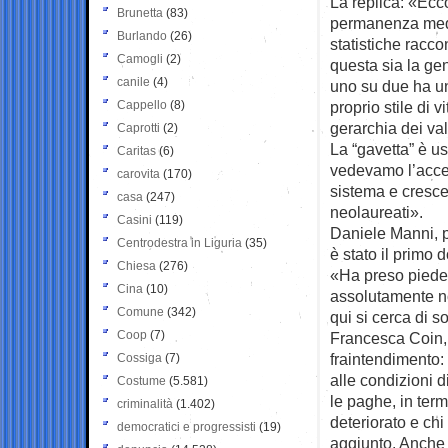
La replica: «Ecco
Brunetta
(83)
permanenza media
Burlando
(26)
statistiche racc
Camogli
(2)
questa sia la ge
canile
(4)
uno su due ha un
Cappello
(8)
proprio stile di v
gerarchia dei val
Caprotti
(2)
La “gavetta” è u
Caritas
(6)
vedevamo l’acces
carovita
(170)
sistema e cresce
casa
(247)
neolaureati».
Casini
(119)
Daniele Manni, p
Centrodestra in Liguria
(35)
è stato il primo 
Chiesa
(276)
«Ha preso piede
Cina
(10)
assolutamente no
Comune
(342)
qui si cerca di s
Coop
(7)
Francesca Coin, 
fraintendimento:
Cossiga
(7)
alle condizioni d
Costume
(5.581)
le paghe, in term
criminalità
(1.402)
deteriorato e chi
democratici e progressisti
(19)
aggiunto. Anche c