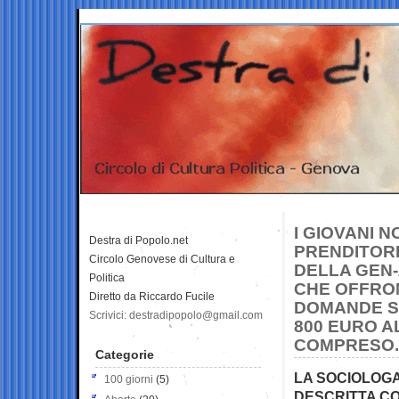
I GIOVANI 
Destra di Popolo.net
PRENDITORI 
Circolo Genovese di Cultura e
DELLA GEN-
Politica
CHE OFFRO
Diretto da Riccardo Fucile
DOMANDE SU
Scrivici: destradipopolo@gmail.com
800 EURO A
COMPRESO. 
Categorie
LA SOCIOLOGA
100 giorni
(5)
DESCRITTA COM