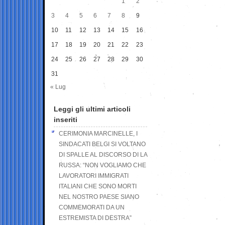
1
2
3
4
5
6
7
8
9
10
11
12
13
14
15
16
17
18
19
20
21
22
23
24
25
26
27
28
29
30
31
« Lug
Leggi gli ultimi articoli
inseriti
CERIMONIA MARCINELLE, I
SINDACATI BELGI SI VOLTANO
DI SPALLE AL DISCORSO DI LA
RUSSA: “NON VOGLIAMO CHE
LAVORATORI IMMIGRATI
ITALIANI CHE SONO MORTI
NEL NOSTRO PAESE SIANO
COMMEMORATI DA UN
ESTREMISTA DI DESTRA”