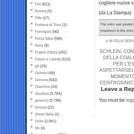
cogliere nuove s
Fini
(821)
fioriere
(5)
(da La Stampa)
Fitto
(27)
This entry was posted 
Fontana di Trevi
(1)
responses to this entr
Formigoni
(90)
Forza Italia
(596)
«
IN ITALIA SE
frana
(9)
SCHLEIN, CON
Fratelli d'Italia
(291)
DELLA COALI
Futuro e Libertà
(510)
PER L’E
g8
(25)
ASPETTARSELO
Gelmini
(68)
MOMENTO 
Genova
(542)
CENTROSINIST
Giannino
(10)
Leave a Rep
Giustizia
(5.784)
You must be
log
governo
(5.799)
Grasso
(22)
Green Italia
(1)
Grillo
(2.941)
Idv
(4)