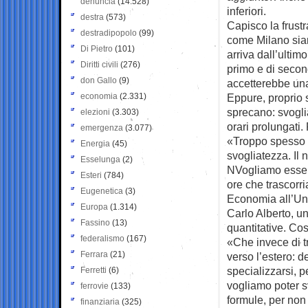
denuncia
(14.528)
inferiori.
destra
(573)
Capisco la frustr
destradipopolo
(99)
come Milano siam
Di Pietro
(101)
arriva dall’ultim
Diritti civili
(276)
primo e di second
don Gallo
(9)
accetterebbe una
economia
(2.331)
Eppure, proprio s
sprecano: svogliat
elezioni
(3.303)
orari prolungati
emergenza
(3.077)
«Troppo spesso si
Energia
(45)
svogliatezza. Il
Esselunga
(2)
NVogliamo essere 
Esteri
(784)
ore che trascorr
Eugenetica
(3)
Economia all’Uni
Europa
(1.314)
Carlo Alberto, un
Fassino
(13)
quantitative. Co
federalismo
(167)
«Che invece di tra
Ferrara
(21)
verso l’estero: 
specializzarsi, 
Ferretti
(6)
vogliamo poter s
ferrovie
(133)
formule, per non 
finanziaria
(325)