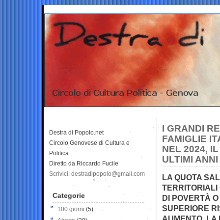
I GRANDI R
Destra di Popolo.net
FAMIGLIE I
Circolo Genovese di Cultura e
NEL 2024, I
Politica
ULTIMI ANNI
Diretto da Riccardo Fucile
Scrivici: destradipopolo@gmail.com
LA QUOTA SALE
TERRITORIALI
Categorie
DI POVERTÀ O
SUPERIORE RI
100 giorni
(5)
AUMENTO, LA 