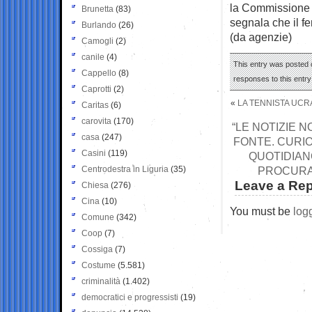
la Commissione in
Brunetta
(83)
segnala che il f
Burlando
(26)
(da agenzie)
Camogli
(2)
canile
(4)
This entry was posted 
Cappello
(8)
responses to this entr
Caprotti
(2)
«
LA TENNISTA UCR
Caritas
(6)
carovita
(170)
“LE NOTIZIE 
casa
(247)
FONTE. CURIO
Casini
(119)
QUOTIDIAN
Centrodestra in Liguria
(35)
PROCURA 
Leave a Rep
Chiesa
(276)
Cina
(10)
You must be
log
Comune
(342)
Coop
(7)
Cossiga
(7)
Costume
(5.581)
criminalità
(1.402)
democratici e progressisti
(19)