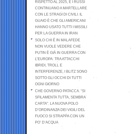
RISPETTO AL 2025, E I RUSSI
CONTINUANO A MARTELLARE
CON LE STRAGI DI CIVILI. IL
GUAIO È CHE GLI AMERICANI
HANNO USATO TUTTI I MISSILI
PER LA GUERRA IN IRAN
SOLO CHI È IN MALAFEDE
NON VUOLE VEDERE CHE
PUTIN È GIÀ IN GUERRA CON
L’EUROPA: TRA ATTACCHI
IBRIDI, TROLL E
INTERFERENZE, I BLITZ SONO
SOTTO GLI OCCHI DI TUTTI
OGNI GIORNO
CHE GOVERNO PATACCA. “SI
SFILAMENTA TUTTA, SEMBRA
CARTA”. LA NUOVA POLO
D’ORDINANZA DEI VIGILI DEL
FUOCO SI STRAPPA CON UN
PO’ D’ACQUA