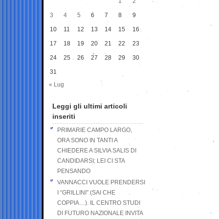
1
2
3
4
5
6
7
8
9
10
11
12
13
14
15
16
17
18
19
20
21
22
23
24
25
26
27
28
29
30
31
« Lug
Leggi gli ultimi articoli
inseriti
PRIMARIE CAMPO LARGO,
ORA SONO IN TANTI A
CHIEDERE A SILVIA SALIS DI
CANDIDARSI: LEI CI STA
PENSANDO
VANNACCI VUOLE PRENDERSI
I “GRILLINI” (SAI CHE
COPPIA…). IL CENTRO STUDI
DI FUTURO NAZIONALE INVITA