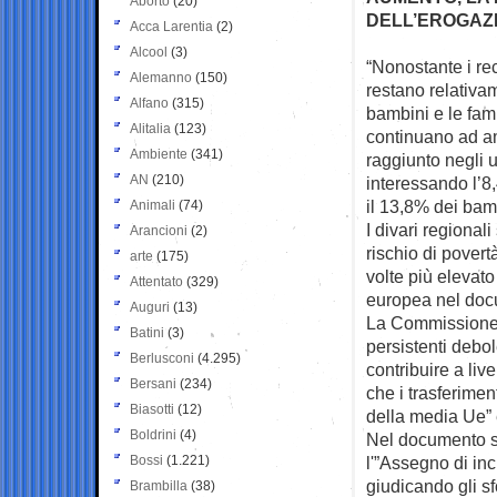
Aborto
(20)
DELL’EROGAZI
Acca Larentia
(2)
Alcool
(3)
“Nonostante i rec
Alemanno
(150)
restano
relativam
Alfano
(315)
bambini e le famig
Alitalia
(123)
continuano ad am
Ambiente
(341)
raggiunto negli u
AN
(210)
interessando l’8
il 13,8% dei bam
Animali
(74)
I divari regional
Arancioni
(2)
rischio di povert
arte
(175)
volte più elevato
Attentato
(329)
europea nel doc
Auguri
(13)
La Commissione r
Batini
(3)
persistenti debo
Berlusconi
(4.295)
contribuire a liv
Bersani
(234)
che i trasferimen
Biasotti
(12)
della media Ue” e
Boldrini
(4)
Nel documento si 
Bossi
(1.221)
l'”Assegno di inc
giudicando gli sf
Brambilla
(38)