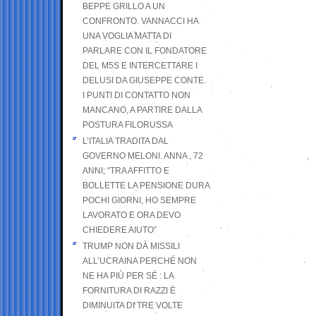
BEPPE GRILLO A UN
CONFRONTO. VANNACCI HA
UNA VOGLIA MATTA DI
PARLARE CON IL FONDATORE
DEL M5S E INTERCETTARE I
DELUSI DA GIUSEPPE CONTE.
I PUNTI DI CONTATTO NON
MANCANO, A PARTIRE DALLA
POSTURA FILORUSSA
L’ITALIA TRADITA DAL
GOVERNO MELONI. ANNA , 72
ANNI; “TRA AFFITTO E
BOLLETTE LA PENSIONE DURA
POCHI GIORNI, HO SEMPRE
LAVORATO E ORA DEVO
CHIEDERE AIUTO”
TRUMP NON DÀ MISSILI
ALL’UCRAINA PERCHÉ NON
NE HA PIÙ PER SÉ : LA
FORNITURA DI RAZZI È
DIMINUITA DI TRE VOLTE