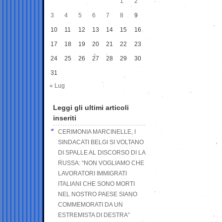
1
2
3
4
5
6
7
8
9
10
11
12
13
14
15
16
17
18
19
20
21
22
23
24
25
26
27
28
29
30
31
« Lug
Leggi gli ultimi articoli
inseriti
CERIMONIA MARCINELLE, I
SINDACATI BELGI SI VOLTANO
DI SPALLE AL DISCORSO DI LA
RUSSA: “NON VOGLIAMO CHE
LAVORATORI IMMIGRATI
ITALIANI CHE SONO MORTI
NEL NOSTRO PAESE SIANO
COMMEMORATI DA UN
ESTREMISTA DI DESTRA”