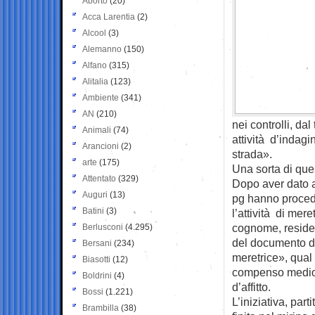
Aborto
(20)
Acca Larentia
(2)
Alcool
(3)
Alemanno
(150)
Alfano
(315)
Alitalia
(123)
Ambiente
(341)
AN
(210)
nei controlli, da
Animali
(74)
attività d’indagi
Arancioni
(2)
strada».
arte
(175)
Una sorta di que
Attentato
(329)
Dopo aver dato att
Auguri
(13)
pg hanno procedu
Batini
(3)
l’attività di mere
cognome, residen
Berlusconi
(4.295)
del documento d’i
Bersani
(234)
meretrice», qual
Biasotti
(12)
compenso medio 
Boldrini
(4)
d’affitto.
Bossi
(1.221)
L’iniziativa, par
Brambilla
(38)