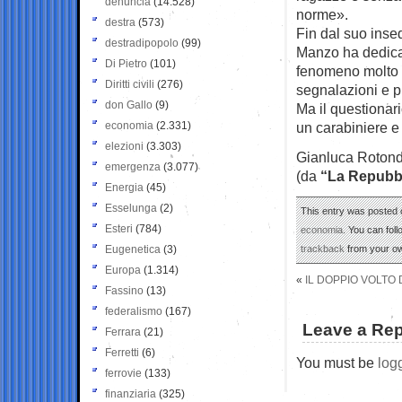
denuncia
(14.528)
norme».
destra
(573)
Fin dal suo inse
destradipopolo
(99)
Manzo ha dedicat
Di Pietro
(101)
fenomeno molto d
Diritti civili
(276)
segnalazioni e p
don Gallo
(9)
Ma il questionari
economia
(2.331)
un carabiniere e 
elezioni
(3.303)
Gianluca Rotond
emergenza
(3.077)
(da
“La Repubb
Energia
(45)
Esselunga
(2)
This entry was posted 
Esteri
(784)
economia
. You can fol
Eugenetica
(3)
trackback
from your ow
Europa
(1.314)
«
IL DOPPIO VOLTO 
Fassino
(13)
federalismo
(167)
Leave a Rep
Ferrara
(21)
Ferretti
(6)
You must be
log
ferrovie
(133)
finanziaria
(325)