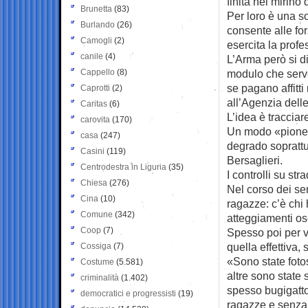
finita nel mirino 
Brunetta
(83)
Per loro è una so
Burlando
(26)
consente alle forz
Camogli
(2)
esercita la prof
canile
(4)
L’Arma però si d
Cappello
(8)
modulo che serve 
se pagano affitti
Caprotti
(2)
all’Agenzia delle 
Caritas
(6)
L’idea è tracciar
carovita
(170)
Un modo «pioner
casa
(247)
degrado soprattu
Casini
(119)
Bersaglieri.
Centrodestra in Liguria
(35)
I controlli su st
Chiesa
(276)
Nel corso dei se
Cina
(10)
ragazze: c’è chi h
Comune
(342)
atteggiamenti osc
Coop
(7)
Spesso poi per ve
quella effettiva, s
Cossiga
(7)
«Sono state foto
Costume
(5.581)
altre sono state 
criminalità
(1.402)
spesso bugigattol
democratici e progressisti
(19)
ragazze e senza a