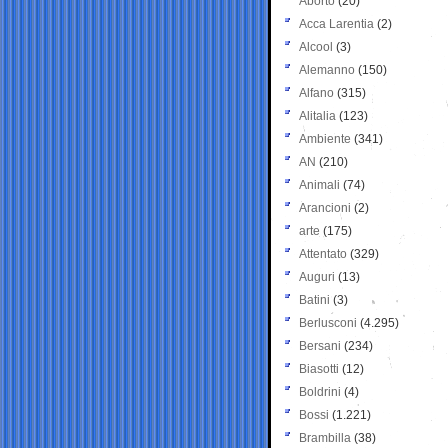
Aborto
(20)
Acca Larentia
(2)
Alcool
(3)
Alemanno
(150)
Alfano
(315)
Alitalia
(123)
Ambiente
(341)
AN
(210)
Animali
(74)
Arancioni
(2)
arte
(175)
Attentato
(329)
Auguri
(13)
Batini
(3)
Berlusconi
(4.295)
Bersani
(234)
Biasotti
(12)
Boldrini
(4)
Bossi
(1.221)
Brambilla
(38)