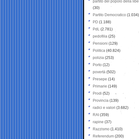
partito del popolo della libe
(30)
Partito Democratico
(1.034)
PD
(1.188)
PdL
(2.781)
pedofilia
(25)
Pensioni
(129)
Politica
(40.824)
polizia
(253)
Porto
(12)
povertà
(502)
Presepe
(14)
Primarie
(149)
Prodi
(52)
Provincia
(139)
radici e valori
(3.682)
RAI
(359)
rapine
(37)
Razzismo
(1.410)
Referendum
(200)