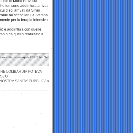
icolo di Marta Bravi sul
e ieri sono addirittura arrivati
ui dieci arrivati da Silvio
 come ha scritto ieri La Stampa.
vamente per la terapia intensiva
o) e addirittura con quelle
pio da quello realizzato a
onses to this entry through the
RSS 2.0
feed. You
ONE LOMBARDIA POTEVA
ASCO
 NOSTRA SANITA’ PUBBLICA
»