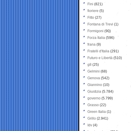
Fini
(821)
fioriere
(5)
Fitto
(27)
Fontana di Trevi
(1)
Formigoni
(90)
Forza Italia
(596)
frana
(9)
Fratelli d'Italia
(291)
Futuro e Libertà
(510)
g8
(25)
Gelmini
(68)
Genova
(542)
Giannino
(10)
Giustizia
(5.784)
governo
(5.799)
Grasso
(22)
Green Italia
(1)
Grillo
(2.941)
Idv
(4)