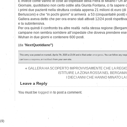
E invece come vanno le cose all’ospedale della Fiera di Milano? Un art
Giornale, quotidiano non certo ostile alla Giunta Fontana, ci fa sapere ch
i primi due pazienti nella struttura costata appena 21 milioni di euro (di c
Berlusconi) e che “in pochi giorni” si arriverà a 53 (cinquantatrè posti)
Gallera aveva detto che per ora erano stati attivati 12/24 posti rispetti
e la subintensiva.
Per ora quindi il confronto tra altre realtà nella stessa regione (Bergam
campane non sembra sorridere all’ospedale che doveva prendere esem
Wuhan in due giorni e contenere 600 posti.
(da “
NextQuotidiano”)
This entry was posted on martedì, Aprile 7th, 2020 at 21:04 and is filed under
emergenza
. You can follow any resp
can
leave a response
, or
trackback
from your own site.
«
GALLERA HA SCOPERTO IMPROVVISAMENTE CHE LA REGI
)
ISTITUIRE LA ZONA ROSSA NEL BERGAM
I DIECI ANNI CHE HANNO MINATO LA
Leave a Reply
You must be
logged in
to post a comment.
19)