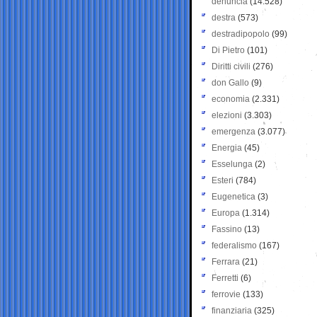
denuncia
(14.528)
destra
(573)
destradipopolo
(99)
Di Pietro
(101)
Diritti civili
(276)
don Gallo
(9)
economia
(2.331)
elezioni
(3.303)
emergenza
(3.077)
Energia
(45)
Esselunga
(2)
Esteri
(784)
Eugenetica
(3)
Europa
(1.314)
Fassino
(13)
federalismo
(167)
Ferrara
(21)
Ferretti
(6)
ferrovie
(133)
finanziaria
(325)