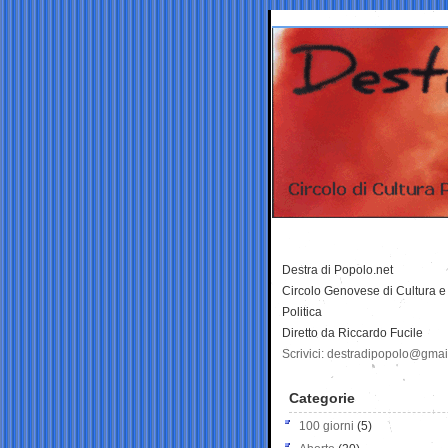
Destra di Popolo.net
Circolo Genovese di Cultura e
Politica
Diretto da Riccardo Fucile
Scrivici: destradipopolo@gma
Categorie
100 giorni
(5)