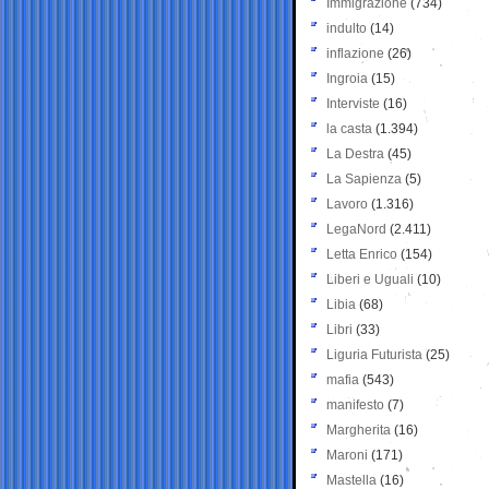
Immigrazione
(734)
indulto
(14)
inflazione
(26)
Ingroia
(15)
Interviste
(16)
la casta
(1.394)
La Destra
(45)
La Sapienza
(5)
Lavoro
(1.316)
LegaNord
(2.411)
Letta Enrico
(154)
Liberi e Uguali
(10)
Libia
(68)
Libri
(33)
Liguria Futurista
(25)
mafia
(543)
manifesto
(7)
Margherita
(16)
Maroni
(171)
Mastella
(16)