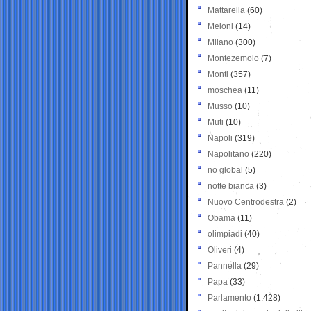
Mattarella
(60)
Meloni
(14)
Milano
(300)
Montezemolo
(7)
Monti
(357)
moschea
(11)
Musso
(10)
Muti
(10)
Napoli
(319)
Napolitano
(220)
no global
(5)
notte bianca
(3)
Nuovo Centrodestra
(2)
Obama
(11)
olimpiadi
(40)
Oliveri
(4)
Pannella
(29)
Papa
(33)
Parlamento
(1.428)