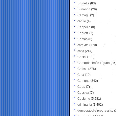
Brunetta
(83)
Burlando
(26)
Camogli
(2)
canile
(4)
Cappello
(8)
Caprotti
(2)
Caritas
(6)
carovita
(170)
casa
(247)
Casini
(119)
Centrodestra in Liguria
(35
Chiesa
(276)
Cina
(10)
Comune
(342)
Coop
(7)
Cossiga
(7)
Costume
(5.581)
criminalità
(1.402)
democratici e progressisti
(