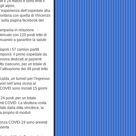
i il 24 marzo e sono finiti il
li alpini.
 l’esperienza dell’ospedale alla
 Fontana con quella di Vincenzo
sulla pagina facebook del
Campania in relazione
ricato con 120 posti letto di
inuando a garantire la salute
apoli i 57 camion partiti
comporrà il primo ospedale da
nsiva dedicati ai pazienti
tto ciascuno, per un totale di
l’attivazione dei 48 posti letto
alda, un tunnel per l’ingresso
vori nell’area vicina al
COVID sono iniziati 15 giorni
 24 posti, per un totale
enti COVID. La struttura costa
to dalla ditta vincitrice, la
 proprio di moduli
genza COVID-19 sono previsti
aserta