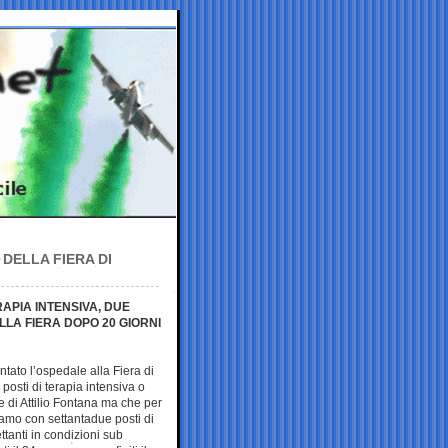
DELLA FIERA DI
RAPIA INTENSIVA, DUE
LLA FIERA DOPO 20 GIORNI
tato l’ospedale alla Fiera di
osti di terapia intensiva o
 di Attilio Fontana ma che per
amo con settantadue posti di
ettanti in condizioni sub