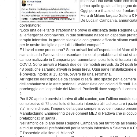
intensiva i cui lavori sono cominciat
primo aprile grazie all’impegno deg
Oggi però è il caso di confrontare
Fiera di Milano targato Gallera &
De Luca in Campania, annunciata 
governatore:
“Ecco una delle tante straordinarie prove di efficienza della Regione 
all’emergenza coronavirus. In due settimane nasce un ospedale prefabb
terapia intensiva. In grande silenzio e con grande efficacia stiamo cont
per le nostre famiglie e per tutti i cittadini campani.”
E i lavori come procedono? Sono arrivati ieri all’ospedale del Mare di N
stamattina da Padova che trasportano i moduli prefabbricati di cui si 
campo realizzato in Campania per aumentare i posti letto di terapia inte
COVID. Sono arrivati a Napoli due dei tre moduli previsti, da 24 posti le
48 posti, che saranno attivati in tempi brevi. Oggi parte l’installazione e 
è prevista intorno al 15 aprile, ovvero tra una settimana.
All’ingresso dell’ospedale da campo ci sarà uno spazio per la camera c
dell’ambulanza e le aree pedonali, evidenziate con colori differenti. I la
parcheggio dell’ospedale del Mare di Ponticelli dove sorgerà il centro 
fa.
Per il 20 aprile è previsto l’arrivo di altri camion, con l’ultimo modulo da
complessivo di 72 posti letto di terapia intensiva utili ad ospitare i pazi
7,7 milioni di euro, l’importo della gara comprensivo del ribasso presenta
Manufacturing Engineering Development MED di Padova che si occupa
prefabbricati in sanità .
Nell’ambito del piano della Regione Campania per far fronte all’emer
altri due ospedali prefabbricati per la terapia intensiva a Salerno e a C
E l’ospedale alla fiera di Milano?