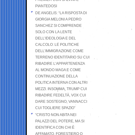
PIANTEDOSI
DE ANGELIS: “LA RISPOSTA DI
GIORGIA MELONI A PEDRO
SANCHEZ SI COMPRENDE
SOLO CON LA LENTE
DELL’IDEOLOGIA E DEL
CALCOLO: LE POLITICHE
DELL’IMMIGRAZIONE COME
TERRENO IDENTITARIO SU CUI
RIBADIRE L’APPARTENENZA
AL MONDO MAGA E COME
CONTINUAZIONE DELLA
POLITICA INTERNA CON ALTRI
MEZZI. INSOMMA, TRUMP CUI
RIBADIRE FEDELTÀ, VOX CUI
DARE SOSTEGNO, VANNACCI
CUI TOGLIERE SPAZIO”
“CRISTO NON ABITA NEI
PALAZZI DEL POTERE, MA SI
IDENTIFICA CON CHI È
AFFAMATO, FORESTIERO O