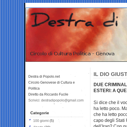
IL DIO GIUS
Destra di Popolo.net
Circolo Genovese di Cultura e
DUE CRIMINAL
Politica
ESTERI: A QUE
Diretto da Riccardo Fucile
Scrivici: destradipopolo@gmail.com
Si dice che il v
ha letto poco. M
Categorie
che ha letto poc
capo degli Stati
100 giorni
(5)
dell’Iran? Con q