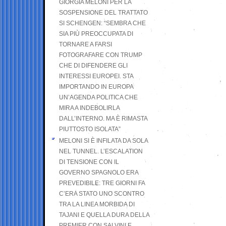
GIORGIA MELONI PER LA
SOSPENSIONE DEL TRATTATO
SI SCHENGEN: “SEMBRA CHE
SIA PIÙ PREOCCUPATA DI
TORNARE A FARSI
FOTOGRAFARE CON TRUMP
CHE DI DIFENDERE GLI
INTERESSI EUROPEI. STA
IMPORTANDO IN EUROPA
UN’AGENDA POLITICA CHE
MIRA A INDEBOLIRLA
DALL’INTERNO. MA È RIMASTA
PIUTTOSTO ISOLATA”
MELONI SI È INFILATA DA SOLA
NEL TUNNEL. L’ESCALATION
DI TENSIONE CON IL
GOVERNO SPAGNOLO ERA
PREVEDIBILE: TRE GIORNI FA
C’ERA STATO UNO SCONTRO
TRA LA LINEA MORBIDA DI
TAJANI E QUELLA DURA DELLA
PREMIER CON SALVINI E