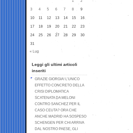
1
2
3
4
5
6
7
8
9
10
11
12
13
14
15
16
17
18
19
20
21
22
23
24
25
26
27
28
29
30
31
« Lug
Leggi gli ultimi articoli
inseriti
GRAZIE GIORGIA! L’UNICO
EFFETTO CONCRETO DELLA
CRISI DIPLOMATICA
SCATENATA DA MELONI
CONTRO SANCHEZ PER IL
CASO CEUTA? ORA CHE
ANCHE MADRID HA SOSPESO
SCHENGEN PER CHI ARRIVA
DAL NOSTRO PAESE, GLI