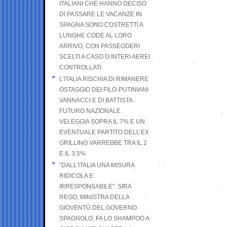
ITALIANI CHE HANNO DECISO
DI PASSARE LE VACANZE IN
SPAGNA SONO COSTRETTI A
LUNGHE CODE AL LORO
ARRIVO, CON PASSEGGERI
SCELTI A CASO O INTERI AEREI
CONTROLLATI
L’ITALIA RISCHIA DI RIMANERE
OSTAGGIO DEI FILO-PUTINIANI
VANNACCI E DI BATTISTA.
FUTURO NAZIONALE
VELEGGIA SOPRA IL 7% E UN
EVENTUALE PARTITO DELL’EX
GRILLINO VARREBBE TRA IL 2
E IL 3.5%
“DALL’ITALIA UNA MISURA
RIDICOLA E
IRRESPONSABILE”: SIRA
REGO, MINISTRA DELLA
GIOVENTÙ DEL GOVERNO
SPAGNOLO, FA LO SHAMPOO A