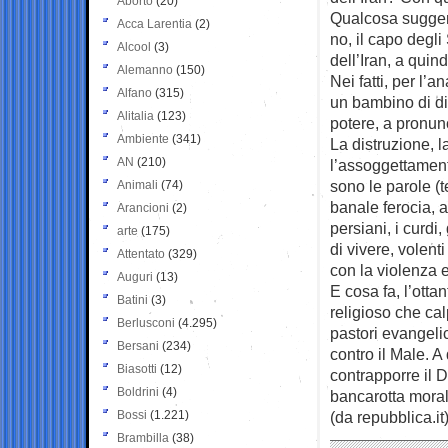
Aborto
(20)
Qualcosa sugger
Acca Larentia
(2)
no, il capo degli
Alcool
(3)
dell’Iran, a quin
Alemanno
(150)
Nei fatti, per l’
Alfano
(315)
un bambino di di
Alitalia
(123)
potere, a pronunc
Ambiente
(341)
La distruzione, 
AN
(210)
l’assoggettament
sono le parole (t
Animali
(74)
banale ferocia, a
Arancioni
(2)
persiani, i curdi,
arte
(175)
di vivere, volenti
Attentato
(329)
con la violenza e
Auguri
(13)
E cosa fa, l’ott
Batini
(3)
religioso che cal
Berlusconi
(4.295)
pastori evangelic
Bersani
(234)
contro il Male. A
Biasotti
(12)
contrapporre il 
Boldrini
(4)
bancarotta moral
Bossi
(1.221)
(da repubblica.it
Brambilla
(38)