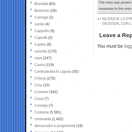
This entry was posted 
Brunetta
(83)
responses to this entr
Burlando
(26)
Camogli
(2)
«
I SILENZI (E LA 
GIUSTIZIA, CON 
canile
(4)
Cappello
(8)
Leave a Rep
Caprotti
(2)
Caritas
(6)
You must be
log
carovita
(170)
casa
(247)
Casini
(119)
Centrodestra in Liguria
(35)
Chiesa
(276)
Cina
(10)
Comune
(342)
Coop
(7)
Cossiga
(7)
Costume
(5.581)
criminalità
(1.402)
democratici e progressisti
(19)