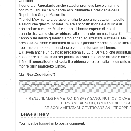
Gentiloni”.
Il generale Pappalardo anche stavolta promette fuoco e fiamme
contro “gli abusivi” e minaccia esplicitamente il presidente della
Repubblica Sergio Mattarella:
“Noi del Movimento Liberazione Italia lo abbiamo detto prima delle
elezioni che questo Rosatellum era anticostituzionale e nullo e di
non andare a votare. Molti cialtroni ci hanno coperto di insulti
quando dicevamo che avrebbero fatto la grande ammucchiata. Ci
hanno pure deriso quando siamo andati ad arrestare Mattarella. Ma il v
presso la Stazione carabinieri di Roma Quirinale e prima o poi lo tirere
abbiamo oltre 200 anni di storia e vediamo lontano nel tempo.
E ci svela anche un gustoso retroscena su Luigi Di Maio, che addirittu
rispondere alle sue mail per parlare dei soldi alle forze armate e alle fo
Infine, il generalissimo ci svela il problema vero dell’Italia: il comunis
morire (grrr, maledetto Ginko).
(da
“NextQuotidiano”)
This entry was posted on giovedì, Aprile 26th, 2018 at 15:00 and is filed under
Costume
. You can follow any respo
can
leave a response
, or
trackback
from your own site.
«
RENZI: “IL M5S HA METODI DA BABY GANG, PIUTTOSTO C
TORNIAMO AL VOTO, TANTO MI RIELEGG
BRISCOLA VIETATA AL CENTRO ANZIANI: “TROPPE
Leave a Reply
You must be
logged in
to post a comment.