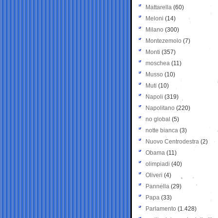
Mattarella
(60)
Meloni
(14)
Milano
(300)
Montezemolo
(7)
Monti
(357)
moschea
(11)
Musso
(10)
Muti
(10)
Napoli
(319)
Napolitano
(220)
no global
(5)
notte bianca
(3)
Nuovo Centrodestra
(2)
Obama
(11)
olimpiadi
(40)
Oliveri
(4)
Pannella
(29)
Papa
(33)
Parlamento
(1.428)