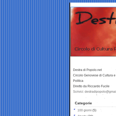
Destra di Popolo.net
Circolo Genovese di Cultura e
Politica
Diretto da Riccardo Fucile
Scrivici: destradipopolo@gma
Categorie
100 giorni
(5)