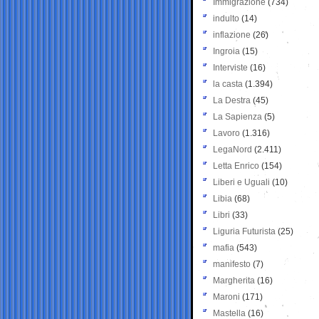
Immigrazione
(734)
indulto
(14)
inflazione
(26)
Ingroia
(15)
Interviste
(16)
la casta
(1.394)
La Destra
(45)
La Sapienza
(5)
Lavoro
(1.316)
LegaNord
(2.411)
Letta Enrico
(154)
Liberi e Uguali
(10)
Libia
(68)
Libri
(33)
Liguria Futurista
(25)
mafia
(543)
manifesto
(7)
Margherita
(16)
Maroni
(171)
Mastella
(16)