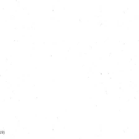
)
19)