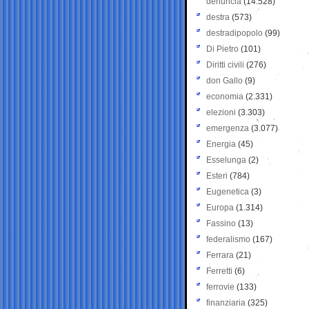
denuncia
(14.528)
destra
(573)
destradipopolo
(99)
Di Pietro
(101)
Diritti civili
(276)
don Gallo
(9)
economia
(2.331)
elezioni
(3.303)
emergenza
(3.077)
Energia
(45)
Esselunga
(2)
Esteri
(784)
Eugenetica
(3)
Europa
(1.314)
Fassino
(13)
federalismo
(167)
Ferrara
(21)
Ferretti
(6)
ferrovie
(133)
finanziaria
(325)