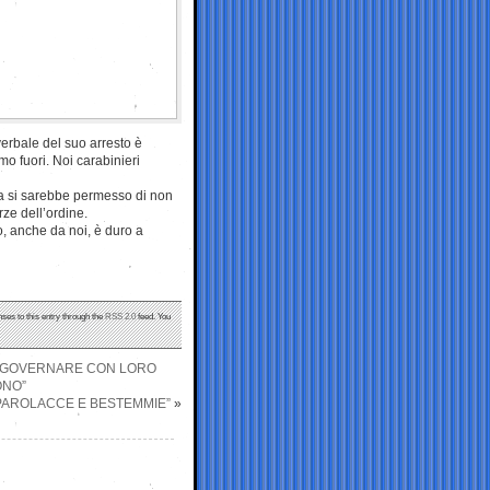
erbale del suo arresto è
mo fuori. Noi carabinieri
ra si sarebbe permesso di non
rze dell’ordine.
mo, anche da noi, è duro a
nses to this entry through the
RSS 2.0
feed. You
HE GOVERNARE CON LORO
ONO”
 PAROLACCE E BESTEMMIE”
»