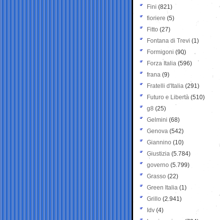
Fini
(821)
fioriere
(5)
Fitto
(27)
Fontana di Trevi
(1)
Formigoni
(90)
Forza Italia
(596)
frana
(9)
Fratelli d'Italia
(291)
Futuro e Libertà
(510)
g8
(25)
Gelmini
(68)
Genova
(542)
Giannino
(10)
Giustizia
(5.784)
governo
(5.799)
Grasso
(22)
Green Italia
(1)
Grillo
(2.941)
Idv
(4)