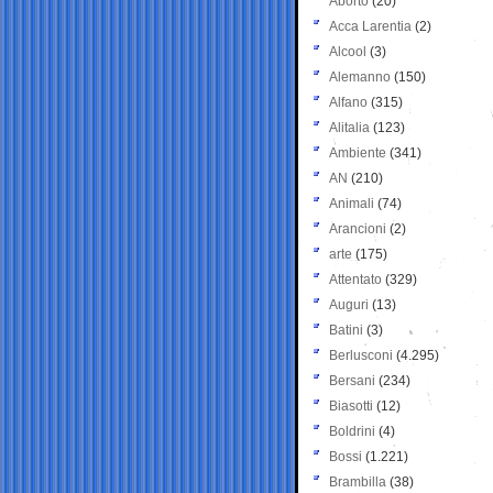
Aborto
(20)
Acca Larentia
(2)
Alcool
(3)
Alemanno
(150)
Alfano
(315)
Alitalia
(123)
Ambiente
(341)
AN
(210)
Animali
(74)
Arancioni
(2)
arte
(175)
Attentato
(329)
Auguri
(13)
Batini
(3)
Berlusconi
(4.295)
Bersani
(234)
Biasotti
(12)
Boldrini
(4)
Bossi
(1.221)
Brambilla
(38)