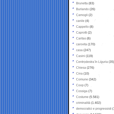
Brunetta
(83)
Burlando
(26)
Camogli
(2)
canile
(4)
Cappello
(8)
Caprotti
(2)
Caritas
(6)
carovita
(170)
casa
(247)
Casini
(119)
Centrodestra in Liguria
(35
Chiesa
(276)
Cina
(10)
Comune
(342)
Coop
(7)
Cossiga
(7)
Costume
(5.581)
criminalità
(1.402)
democratici e progressisti
(