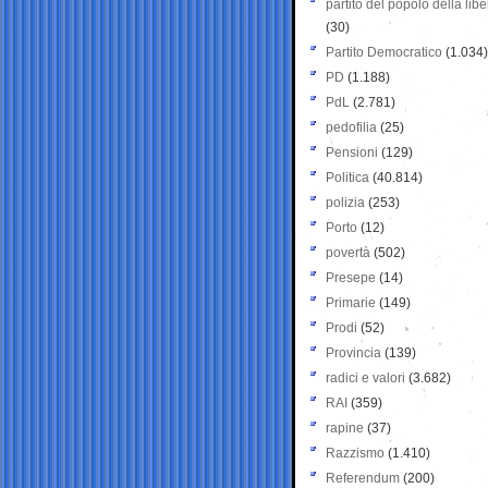
partito del popolo della libe
(30)
Partito Democratico
(1.034)
PD
(1.188)
PdL
(2.781)
pedofilia
(25)
Pensioni
(129)
Politica
(40.814)
polizia
(253)
Porto
(12)
povertà
(502)
Presepe
(14)
Primarie
(149)
Prodi
(52)
Provincia
(139)
radici e valori
(3.682)
RAI
(359)
rapine
(37)
Razzismo
(1.410)
Referendum
(200)