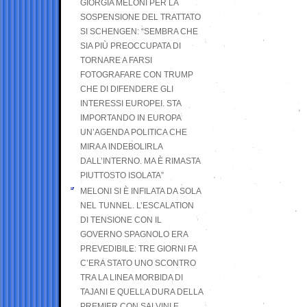
GIORGIA MELONI PER LA
SOSPENSIONE DEL TRATTATO
SI SCHENGEN: “SEMBRA CHE
SIA PIÙ PREOCCUPATA DI
TORNARE A FARSI
FOTOGRAFARE CON TRUMP
CHE DI DIFENDERE GLI
INTERESSI EUROPEI. STA
IMPORTANDO IN EUROPA
UN’AGENDA POLITICA CHE
MIRA A INDEBOLIRLA
DALL’INTERNO. MA È RIMASTA
PIUTTOSTO ISOLATA”
MELONI SI È INFILATA DA SOLA
NEL TUNNEL. L’ESCALATION
DI TENSIONE CON IL
GOVERNO SPAGNOLO ERA
PREVEDIBILE: TRE GIORNI FA
C’ERA STATO UNO SCONTRO
TRA LA LINEA MORBIDA DI
TAJANI E QUELLA DURA DELLA
PREMIER CON SALVINI E