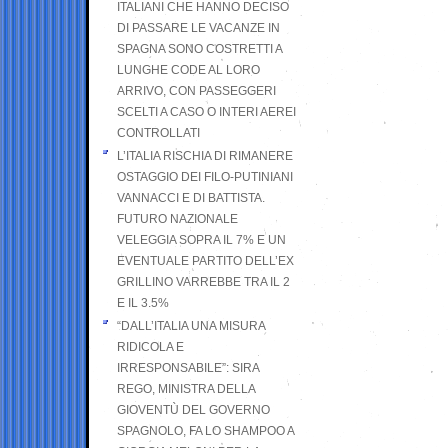
ITALIANI CHE HANNO DECISO
DI PASSARE LE VACANZE IN
SPAGNA SONO COSTRETTI A
LUNGHE CODE AL LORO
ARRIVO, CON PASSEGGERI
SCELTI A CASO O INTERI AEREI
CONTROLLATI
L’ITALIA RISCHIA DI RIMANERE
OSTAGGIO DEI FILO-PUTINIANI
VANNACCI E DI BATTISTA.
FUTURO NAZIONALE
VELEGGIA SOPRA IL 7% E UN
EVENTUALE PARTITO DELL’EX
GRILLINO VARREBBE TRA IL 2
E IL 3.5%
“DALL’ITALIA UNA MISURA
RIDICOLA E
IRRESPONSABILE”: SIRA
REGO, MINISTRA DELLA
GIOVENTÙ DEL GOVERNO
SPAGNOLO, FA LO SHAMPOO A