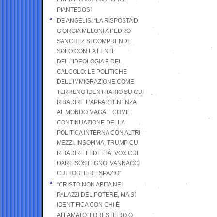
PIANTEDOSI
DE ANGELIS: “LA RISPOSTA DI
GIORGIA MELONI A PEDRO
SANCHEZ SI COMPRENDE
SOLO CON LA LENTE
DELL’IDEOLOGIA E DEL
CALCOLO: LE POLITICHE
DELL’IMMIGRAZIONE COME
TERRENO IDENTITARIO SU CUI
RIBADIRE L’APPARTENENZA
AL MONDO MAGA E COME
CONTINUAZIONE DELLA
POLITICA INTERNA CON ALTRI
MEZZI. INSOMMA, TRUMP CUI
RIBADIRE FEDELTÀ, VOX CUI
DARE SOSTEGNO, VANNACCI
CUI TOGLIERE SPAZIO”
“CRISTO NON ABITA NEI
PALAZZI DEL POTERE, MA SI
IDENTIFICA CON CHI È
AFFAMATO, FORESTIERO O