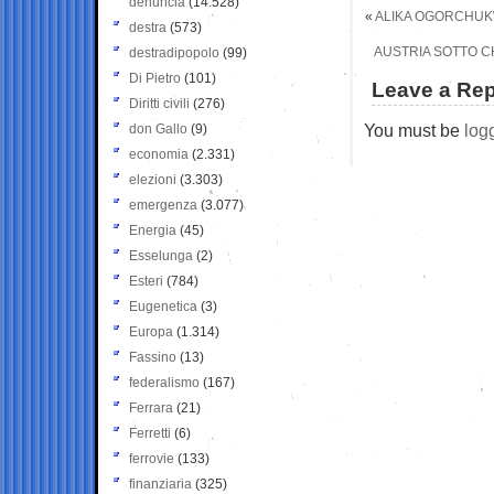
denuncia
(14.528)
«
ALIKA OGORCHUKW
destra
(573)
AUSTRIA SOTTO C
destradipopolo
(99)
Di Pietro
(101)
Leave a Rep
Diritti civili
(276)
You must be
log
don Gallo
(9)
economia
(2.331)
elezioni
(3.303)
emergenza
(3.077)
Energia
(45)
Esselunga
(2)
Esteri
(784)
Eugenetica
(3)
Europa
(1.314)
Fassino
(13)
federalismo
(167)
Ferrara
(21)
Ferretti
(6)
ferrovie
(133)
finanziaria
(325)