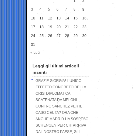
1
2
3
4
5
6
7
8
9
10
11
12
13
14
15
16
17
18
19
20
21
22
23
24
25
26
27
28
29
30
31
« Lug
Leggi gli ultimi articoli
inseriti
GRAZIE GIORGIA! L’UNICO
EFFETTO CONCRETO DELLA
CRISI DIPLOMATICA
SCATENATA DA MELONI
CONTRO SANCHEZ PER IL
CASO CEUTA? ORA CHE
ANCHE MADRID HA SOSPESO
SCHENGEN PER CHI ARRIVA
DAL NOSTRO PAESE, GLI