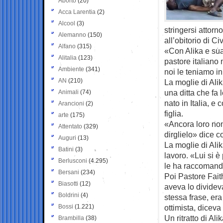
Aborto
(20)
Acca Larentia
(2)
Alcool
(3)
stringersi attorn
Alemanno
(150)
all’obitorio di Ci
Alfano
(315)
«Con Alika e su
Alitalia
(123)
pastore italiano 
Ambiente
(341)
noi le teniamo in
AN
(210)
La moglie di Ali
una ditta che fa l
Animali
(74)
nato in Italia, e
Arancioni
(2)
figlia.
arte
(175)
«Ancora loro non
Attentato
(329)
dirglielo» dice c
Auguri
(13)
La moglie di Alik
Batini
(3)
lavoro. «Lui si 
Berlusconi
(4.295)
le ha raccomanda
Bersani
(234)
Poi Pastore Fai
Biasotti
(12)
aveva lo dividev
Boldrini
(4)
stessa frase, era
Bossi
(1.221)
ottimista, dicev
Un ritratto di A
Brambilla
(38)