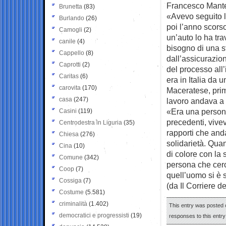
Francesco Mante
Brunetta
(83)
«Avevo seguito l’
Burlando
(26)
poi l’anno scorso
Camogli
(2)
un’auto lo ha tr
canile
(4)
bisogno di una s
Cappello
(8)
dall’assicurazio
Caprotti
(2)
del processo all’
Caritas
(6)
era in Italia da
carovita
(170)
Maceratese, prim
casa
(247)
lavoro andava a 
«Era una person
Casini
(119)
precedenti, vivev
Centrodestra in Liguria
(35)
rapporti che and
Chiesa
(276)
solidarietà. Qu
Cina
(10)
di colore con la
Comune
(342)
persona che cerc
Coop
(7)
quell’uomo si è s
Cossiga
(7)
(da Il Corriere d
Costume
(5.581)
criminalità
(1.402)
This entry was posted o
democratici e progressisti
(19)
responses to this entr