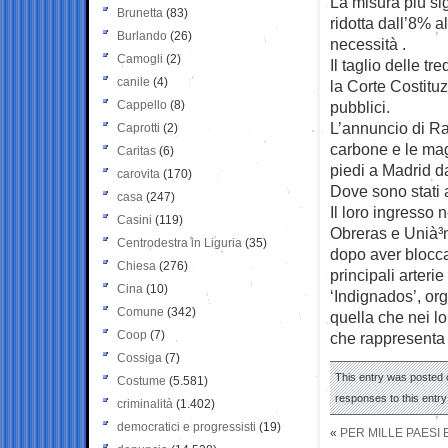
La misura più sig
Brunetta
(83)
ridotta dall’8% 
Burlando
(26)
necessità .
Camogli
(2)
Il taglio delle t
canile
(4)
la Corte Costituz
Cappello
(8)
pubblici.
L’annuncio di Raj
Caprotti
(2)
carbone e le magl
Caritas
(6)
piedi a Madrid d
carovita
(170)
Dove sono stati a
casa
(247)
Il loro ingresso 
Casini
(119)
Obreras e Unià³n
Centrodestra in Liguria
(35)
dopo aver bloccat
Chiesa
(276)
principali arterie
Cina
(10)
‘Indignados’, org
Comune
(342)
quella che nei lo
Coop
(7)
che rappresenta u
Cossiga
(7)
This entry was posted o
Costume
(5.581)
responses to this entr
criminalità
(1.402)
democratici e progressisti
(19)
«
PER MILLE PAESI 