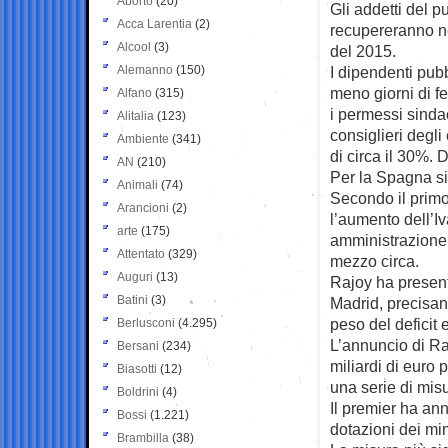
Aborto
(20)
Gli addetti del p
Acca Larentia
(2)
recupereranno n
Alcool
(3)
del 2015.
Alemanno
(150)
I dipendenti pub
meno giorni di fe
Alfano
(315)
i permessi sindac
Alitalia
(123)
consiglieri degli
Ambiente
(341)
di circa il 30%. 
AN
(210)
Per la Spagna si 
Animali
(74)
Secondo il primo
Arancioni
(2)
l’aumento dell’Iv
arte
(175)
amministrazione,
Attentato
(329)
mezzo circa.
Auguri
(13)
Rajoy ha present
Batini
(3)
Madrid, precisand
peso del deficit 
Berlusconi
(4.295)
L’annuncio di Raj
Bersani
(234)
miliardi di euro 
Biasotti
(12)
una serie di misu
Boldrini
(4)
Il premier ha ann
Bossi
(1.221)
dotazioni dei min
Brambilla
(38)