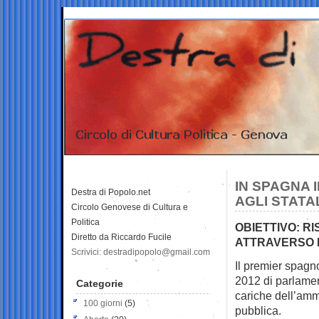
IN SPAGNA 
Destra di Popolo.net
AGLI STATA
Circolo Genovese di Cultura e
Politica
OBIETTIVO: RI
Diretto da Riccardo Fucile
ATTRAVERSO M
Scrivici: destradipopolo@gmail.com
Il premier spagno
2012 di
parlamen
Categorie
cariche dell’amm
100 giorni
(5)
pubblica.