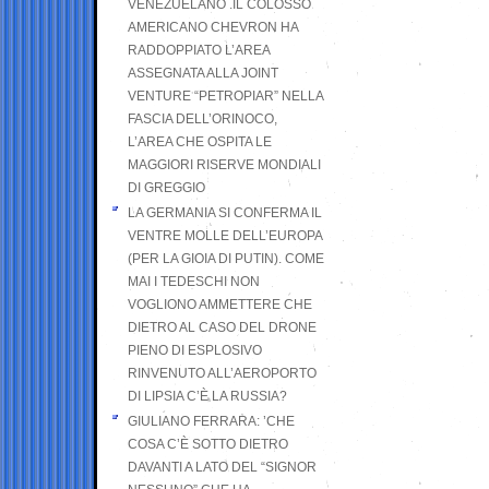
VENEZUELANO .IL COLOSSO
AMERICANO CHEVRON HA
RADDOPPIATO L’AREA
ASSEGNATA ALLA JOINT
VENTURE “PETROPIAR” NELLA
FASCIA DELL’ORINOCO,
L’AREA CHE OSPITA LE
MAGGIORI RISERVE MONDIALI
DI GREGGIO
LA GERMANIA SI CONFERMA IL
VENTRE MOLLE DELL’EUROPA
(PER LA GIOIA DI PUTIN). COME
MAI I TEDESCHI NON
VOGLIONO AMMETTERE CHE
DIETRO AL CASO DEL DRONE
PIENO DI ESPLOSIVO
RINVENUTO ALL’AEROPORTO
DI LIPSIA C’È LA RUSSIA?
GIULIANO FERRARA: ’CHE
COSA C’È SOTTO DIETRO
DAVANTI A LATO DEL “SIGNOR