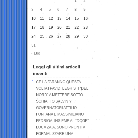
1
2
3
4
5
6
7
8
9
10
11
12
13
14
15
16
17
18
19
20
21
22
23
24
25
26
27
28
29
30
31
« Lug
Leggi gli ultimi articoli
inseriti
CE LA FARANNO QUESTA
VOLTA I PAVIDI LEGHISTI “DEL
NORD” A METTERE SOTTO
SCHIAFFO SALVINI? I
GOVERNATORI ATTILIO
FONTANA E MASSIMILIANO
FEDRIGA, INSIEME AL “DOGE”
LUCA ZAIA, SONO PRONTI A
FORMALIZZARE UNA