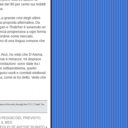
e del 90 per cento sui redditi
na.
a grande crisi degli ultimi
a proposta alternativa. Da
agan e Thatcher è avvenuto un
uncia progressiva a ogni forma
 d’ordine come mercato,
terno di una lingua comune che
ri. Anzi, ho visto che D’Alema,
fese e minacce: mi dispiace
ondazioni: sono state tra i
 un sottoproblema, quello
gusci vuoti e comitati elettorali.
a, come le ho detto. Vede che
ses to this entry through the
RSS 2.0
feed. You
TO PEGGIO DEL PREVISTO,
 IL M5S
MEGLIO SE AVESSE RUBATO
»