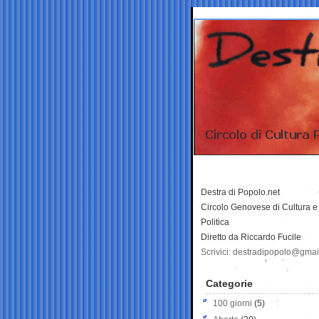
Destra di Popolo.net
Circolo Genovese di Cultura e
Politica
Diretto da Riccardo Fucile
Scrivici: destradipopolo@gma
Categorie
100 giorni
(5)