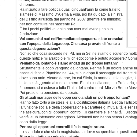
di nonno.
Ha iniziato a fare politica quasi cinquant’anni fa come fratello
siamese di Massimo D’Alema a Pisa, poi ha guidato la sinistra
dei Ds fino all’uscita dal partito nel 2007 (mentre era ministro)
per non confluire nel nascente Pd.
È tra i pochi politici italiani a non aver mai avuto una sua
fondazione.
Voi comunisti nati nell’immediato dopoguerra siete cresciuti
con l’epopea della Legacoop. Che cosa provate di fronte a
questa degenerazione?
Non so che cosa succede nel Pd, noi in Sel ne stiamo discutendo molto.
queste notizie mi arrabbio e mi chiedo: come è potuto accadere? Come 
Veniamo da lontano e siamo andati un po’ troppo lontani?
Sicuramente le coop vengono da lontano. Per me è un dolore anche m
nasce di fatto a Piombino nel ’44, subito dopo il passaggio del fronte d
dove sono nato. Alcune donne, tra cui Silvia, la nonna di mia moglie, s
insieme sfuggendo al mercato nero. È nata così la coop La Proletaria, o
fenomeno si è esteso a tutta l’Italia del centro-nord. Mio zio Bruno Mussi
Poi prese una pensione da operaio.
Gli attuali manager delle coop sono andati un po’ troppo lontani?
Hanno fatto torto a se stessi e alla Costituzione italiana. Legga l’artic
la funzione sociale della cooperazione a carattere di mutualità e senza 
‘ne assicura, con gli opportuni controlli, il carattere e le finalità ‘. Biso
verità e un intervento coraggioso. Altrimenti non hanno senso i vantaggi,
coop dalla legge.
Per ora gli opportuni controlli li fa la magistratura.
Lo scandalo è che sia la magistratura a dover scoperchiare questi pento
Magari sa tutto ma non dice niente.