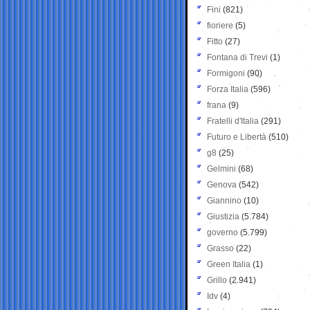
Fini
(821)
fioriere
(5)
Fitto
(27)
Fontana di Trevi
(1)
Formigoni
(90)
Forza Italia
(596)
frana
(9)
Fratelli d'Italia
(291)
Futuro e Libertà
(510)
g8
(25)
Gelmini
(68)
Genova
(542)
Giannino
(10)
Giustizia
(5.784)
governo
(5.799)
Grasso
(22)
Green Italia
(1)
Grillo
(2.941)
Idv
(4)