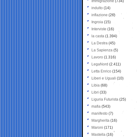
Immigrazione
(734)
indulto
(14)
inflazione
(26)
Ingroia
(15)
Interviste
(16)
la casta
(1.394)
La Destra
(45)
La Sapienza
(5)
Lavoro
(1.316)
LegaNord
(2.411)
Letta Enrico
(154)
Liberi e Uguali
(10)
Libia
(68)
Libri
(33)
Liguria Futurista
(25)
mafia
(543)
manifesto
(7)
Margherita
(16)
Maroni
(171)
Mastella
(16)