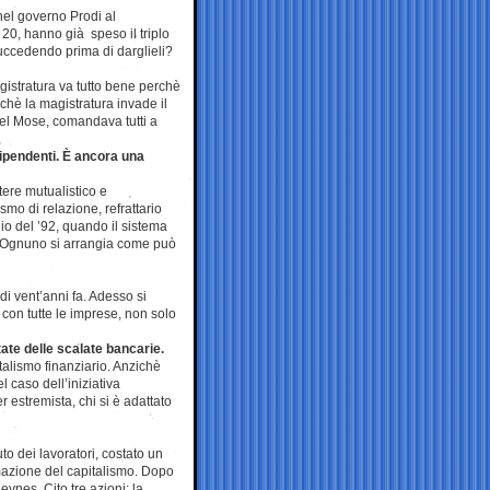
nel governo Prodi al
 20, hanno già speso il triplo
succedendo prima di darglieli?
gistratura va tutto bene perchè
rchè la magistratura invade il
el Mose, comandava tutti a
dipendenti. È ancora una
tere mutualistico e
ismo di relazione, refrattario
gio del ’92, quando il sistema
. Ognuno si arrangia come può
 di vent’anni fa. Adesso si
è con tutte le imprese, non solo
state delle scalate bancarie.
talismo finanziario. Anzichè
l caso dell’iniziativa
r estremista, chi si è adattato
to dei lavoratori, costato un
ormazione del capitalismo. Dopo
eynes. Cito tre azioni: la