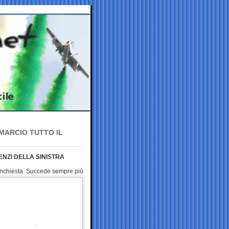
 MARCIO TUTTO IL
LENZI DELLA SINISTRA
’inchiesta. Succede sempre più