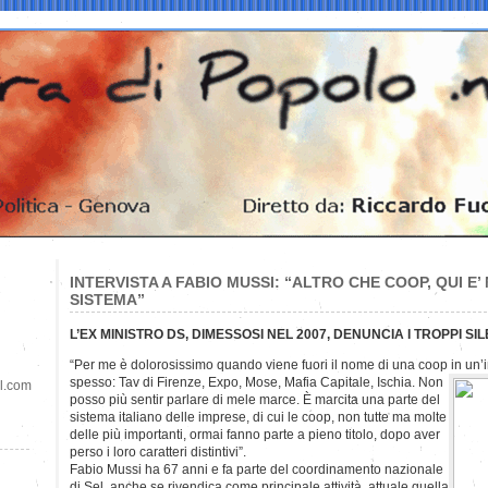
INTERVISTA A FABIO MUSSI: “ALTRO CHE COOP, QUI E’
SISTEMA”
L’EX MINISTRO DS, DIMESSOSI NEL 2007, DENUNCIA I TROPPI SI
“Per me è dolorosissimo quando viene fuori il nome di una coop in un
spesso: Tav di Firenze, Expo, Mose, Mafia Capitale, Ischia. Non
il.com
posso più sentir parlare di mele marce. È marcita una parte del
sistema italiano delle imprese, di cui le coop, non tutte ma molte
delle più importanti, ormai fanno parte a pieno titolo, dopo aver
perso i loro caratteri distintivi”.
Fabio Mussi ha 67 anni e fa parte del coordinamento nazionale
di Sel, anche se rivendica come principale attività attuale quella