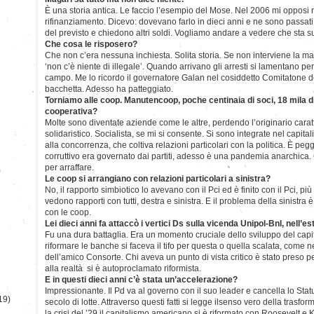
È una storia antica. Le faccio l’esempio del Mose. Nel 2006 mi opposi 
rifinanziamento. Dicevo: dovevano farlo in dieci anni e ne sono passati
del previsto e chiedono altri soldi. Vogliamo andare a vedere che sta 
Che cosa le risposero?
Che non c’era nessuna inchiesta. Solita storia. Se non interviene la ma
‘non c’è niente di illegale’. Quando arrivano gli arresti si lamentano pe
campo. Me lo ricordo il governatore Galan nel cosiddetto Comitatone d
bacchetta. Adesso ha patteggiato.
Torniamo alle coop. Manutencoop, poche centinaia di soci, 18 mila 
cooperativa?
Molte sono diventate aziende come le altre, perdendo l’originario carat
solidaristico. Socialista, se mi si consente. Si sono integrate nel capital
alla concorrenza, che coltiva relazioni particolari con la politica. È peg
corruttivo era governato dai partiti, adesso è una pandemia anarchica
per arraffare.
)
Le coop si arrangiano con relazioni particolari a sinistra?
No, il rapporto simbiotico lo avevano con il Pci ed è finito con il Pci, più
vedono rapporti con tutti, destra e sinistra. E il problema della sinistra 
con le coop.
Lei dieci anni fa attaccò i vertici Ds sulla vicenda Unipol-Bnl, nell’e
Fu una dura battaglia. Era un momento cruciale dello sviluppo del capi
riformare le banche si faceva il tifo per questa o quella scalata, come ne
dell’amico Consorte. Chi aveva un punto di vista critico è stato preso pe
alla realtà si è autoproclamato riformista.
E in questi dieci anni c’è stata un’accelerazione?
Impressionante. Il Pd va al governo con il suo leader e cancella lo Statu
19)
secolo di lotte. Attraverso questi fatti si legge ilsenso vero della trasf
la crisi del ’29 il capitalismo americano si è riformato con Roosevelt e K