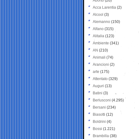
Aborto
(20)
Acca Larentia
(2)
Alcool
(3)
Alemanno
(150)
Alfano
(315)
Alitalia
(123)
Ambiente
(341)
AN
(210)
Animali
(74)
Arancioni
(2)
arte
(175)
Attentato
(329)
Auguri
(13)
Batini
(3)
Berlusconi
(4.295)
Bersani
(234)
Biasotti
(12)
Boldrini
(4)
Bossi
(1.221)
Brambilla
(38)