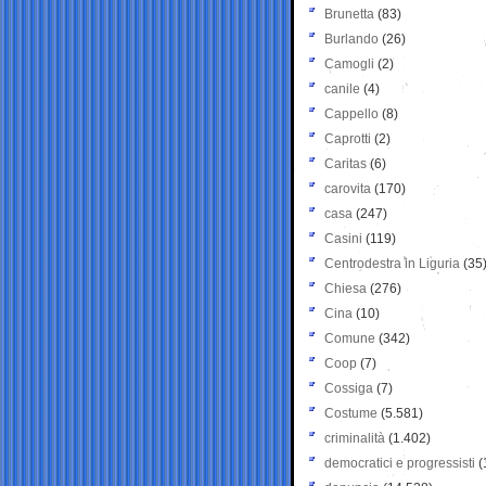
Brunetta
(83)
Burlando
(26)
Camogli
(2)
canile
(4)
Cappello
(8)
Caprotti
(2)
Caritas
(6)
carovita
(170)
casa
(247)
Casini
(119)
Centrodestra in Liguria
(35
Chiesa
(276)
Cina
(10)
Comune
(342)
Coop
(7)
Cossiga
(7)
Costume
(5.581)
criminalità
(1.402)
democratici e progressisti
(