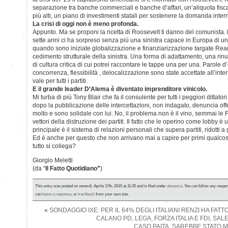
separazione tra banche commerciali e banche d’affari, un’aliquota fiscal
più alti, un piano di investimenti statali per sostenere la domanda inter
La crisi di oggi non è meno profonda.
Appunto. Ma se proponi la ricetta di Roosevelt ti danno del comunista. L
sette anni ci ha sorpreso senza più una sinistra capace in Europa di un
quando sono iniziate globalizzazione e finanziarizzazione targate Re
cedimento strutturale della sinistra. Una forma di adattamento, una rin
di cultura critica di cui potrei raccontare le tappe una per una. Parole
concorrenza, flessibilità , delocalizzazione sono state accettate all’in
vale per tutti i partiti.
E il grande leader D’Alema è diventato imprenditore vinicolo.
Mi turba di più Tony Blair che fa il consulente per tutti i peggiori dittato
dopo la pubblicazione delle intercettazioni, non indagato, denuncia of
molto e sono solidale con lui. No, il problema non è il vino, semmai le F
vettori della distruzione dei partiti. Il fatto che le operino come lobby è
principale è il sistema di relazioni personali che supera partiti, ridotti a 
Ed è anche per questo che non arrivano mai a capire per primi qualcos
tutto si collega?
Giorgio Meletti
(da “
Il Fatto Quotidiano”
)
This entry was posted on venerdì, Aprile 17th, 2015 at 11:35 and is filed under
denuncia
. You can follow any respon
can
leave a response
, or
trackback
from your own site.
«
SONDAGGIO IXE: PER IL 64% DEGLI ITALIANI RENZI HA FAT
CALANO PD, LEGA, FORZA ITALIA E FDI, SALE
CASO PAITA, SAREBBE STATO 