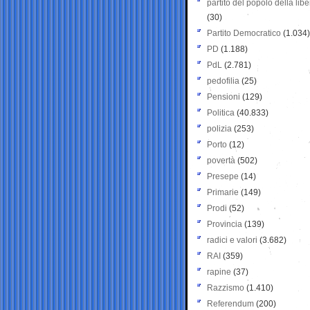
partito del popolo della libe
(30)
Partito Democratico
(1.034)
PD
(1.188)
PdL
(2.781)
pedofilia
(25)
Pensioni
(129)
Politica
(40.833)
polizia
(253)
Porto
(12)
povertà
(502)
Presepe
(14)
Primarie
(149)
Prodi
(52)
Provincia
(139)
radici e valori
(3.682)
RAI
(359)
rapine
(37)
Razzismo
(1.410)
Referendum
(200)