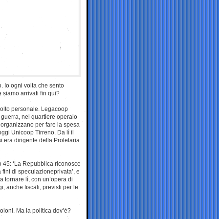
 Io ogni volta che sento
siamo arrivati fin qui?
olto personale. Legacoop
i guerra, nel quartiere operaio
i organizzano per fare la spesa
ggi Unicoop Tirreno. Da lì il
 era dirigente della Proletaria.
olo 45: ‘La Repubblica riconosce
fini di speculazioneprivata’, e
gna tornare lì, con un’opera di
 anche fiscali, previsti per le
loni. Ma la politica dov’è?