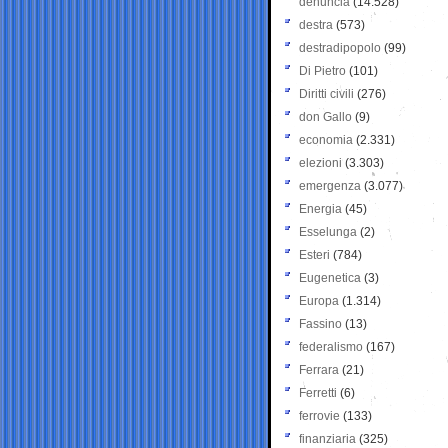
denuncia
(14.528)
destra
(573)
destradipopolo
(99)
Di Pietro
(101)
Diritti civili
(276)
don Gallo
(9)
economia
(2.331)
elezioni
(3.303)
emergenza
(3.077)
Energia
(45)
Esselunga
(2)
Esteri
(784)
Eugenetica
(3)
Europa
(1.314)
Fassino
(13)
federalismo
(167)
Ferrara
(21)
Ferretti
(6)
ferrovie
(133)
finanziaria
(325)