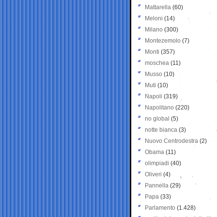
Mattarella
(60)
Meloni
(14)
Milano
(300)
Montezemolo
(7)
Monti
(357)
moschea
(11)
Musso
(10)
Muti
(10)
Napoli
(319)
Napolitano
(220)
no global
(5)
notte bianca
(3)
Nuovo Centrodestra
(2)
Obama
(11)
olimpiadi
(40)
Oliveri
(4)
Pannella
(29)
Papa
(33)
Parlamento
(1.428)