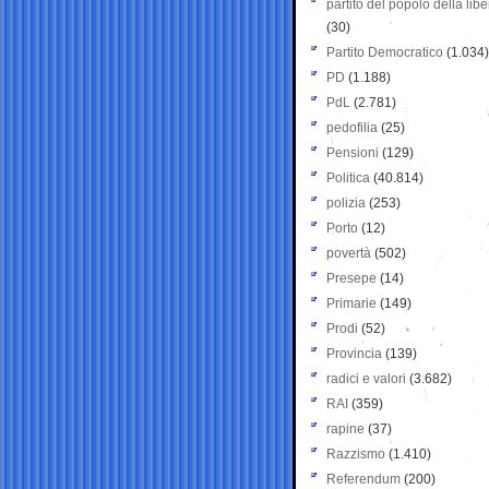
partito del popolo della libe
(30)
Partito Democratico
(1.034)
PD
(1.188)
PdL
(2.781)
pedofilia
(25)
Pensioni
(129)
Politica
(40.814)
polizia
(253)
Porto
(12)
povertà
(502)
Presepe
(14)
Primarie
(149)
Prodi
(52)
Provincia
(139)
radici e valori
(3.682)
RAI
(359)
rapine
(37)
Razzismo
(1.410)
Referendum
(200)