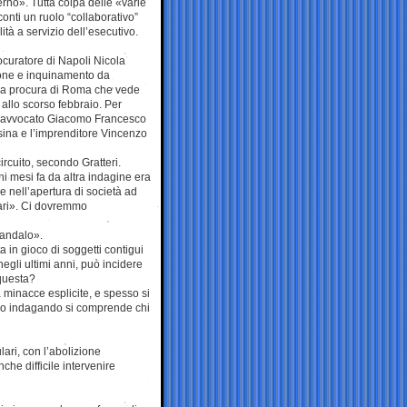
erno». Tutta colpa delle «varie
onti un ruolo “collaborativo”
ità a servizio dell’esecutivo.
rocuratore di Napoli Nicola
azione e inquinamento da
della procura di Roma che vede
allo scorso febbraio. Per
o l’avvocato Giacomo Francesco
sina e l’imprenditore Vincenzo
ircuito, secondo Gratteri.
hi mesi fa da altra indagine era
 nell’apertura di società ad
rdari». Ci dovremmo
candalo».
a in gioco di soggetti contigui
negli ultimi anni, può incidere
 questa?
 minacce esplicite, e spesso si
solo indagando si comprende chi
lari, con l’abolizione
nche difficile intervenire