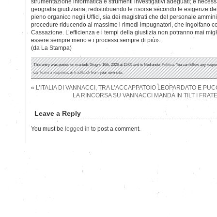
strumentazione informatica e strumenti investigativi adeguati; è necess
geografia giudiziaria, redistribuendo le risorse secondo le esigenze dei 
pieno organico negli Uffici, sia dei magistrati che del personale amminis
procedure riducendo al massimo i rimedi impugnatori, che ingolfano cor
Cassazione. L’efficienza e i tempi della giustizia non potranno mai mig
essere sempre meno e i processi sempre di più».
(da La Stampa)
This entry was posted on martedì, Giugno 16th, 2026 at 15:05 and is filed under
Politica
. You can follow any respo
can
leave a response
, or
trackback
from your own site.
«
L’ITALIA DI VANNACCI, TRA L’ACCAPPATOIO LEOPARDATO E PUC
LA RINCORSA SU VANNACCI MANDA IN TILT I FRAT
Leave a Reply
You must be
logged in
to post a comment.