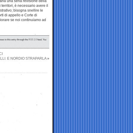
aria una seria revisione della
territori, è necessario avere il
trativo; bisogna snellire le
ti di appello e Corte di
liorare se noi continuiamo ad
nses to this entry through the
RSS 2.0
feed. You
CI
ELLI. E NORDIO STRAPARLA
»