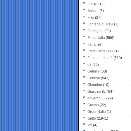
Fini
(821)
fioriere
(5)
Fitto
(27)
Fontana di Trevi
(1)
Formigoni
(90)
Forza Italia
(596)
frana
(9)
Fratelli d'Italia
(291)
Futuro e Libertà
(510)
g8
(25)
Gelmini
(68)
Genova
(542)
Giannino
(10)
Giustizia
(5.784)
governo
(5.799)
Grasso
(22)
Green Italia
(1)
Grillo
(2.941)
Idv
(4)