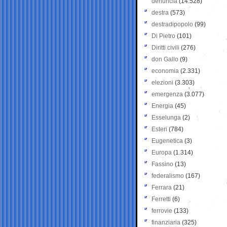
denuncia
(14.528)
destra
(573)
destradipopolo
(99)
Di Pietro
(101)
Diritti civili
(276)
don Gallo
(9)
economia
(2.331)
elezioni
(3.303)
emergenza
(3.077)
Energia
(45)
Esselunga
(2)
Esteri
(784)
Eugenetica
(3)
Europa
(1.314)
Fassino
(13)
federalismo
(167)
Ferrara
(21)
Ferretti
(6)
ferrovie
(133)
finanziaria
(325)