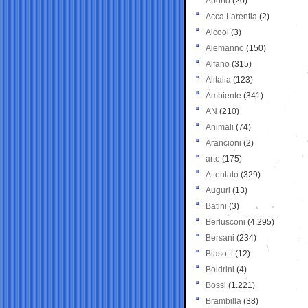
Aborto
(20)
Acca Larentia
(2)
Alcool
(3)
Alemanno
(150)
Alfano
(315)
Alitalia
(123)
Ambiente
(341)
AN
(210)
Animali
(74)
Arancioni
(2)
arte
(175)
Attentato
(329)
Auguri
(13)
Batini
(3)
Berlusconi
(4.295)
Bersani
(234)
Biasotti
(12)
Boldrini
(4)
Bossi
(1.221)
Brambilla
(38)