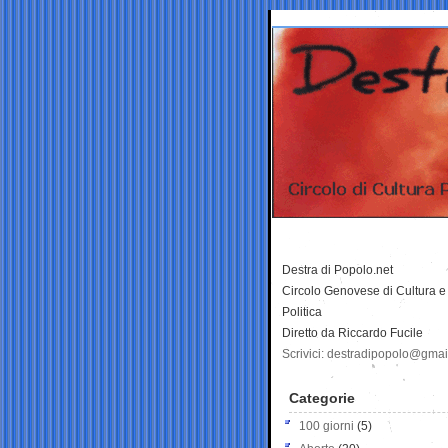
Destra di Popolo.net
Circolo Genovese di Cultura e
Politica
Diretto da Riccardo Fucile
Scrivici: destradipopolo@gma
Categorie
100 giorni
(5)