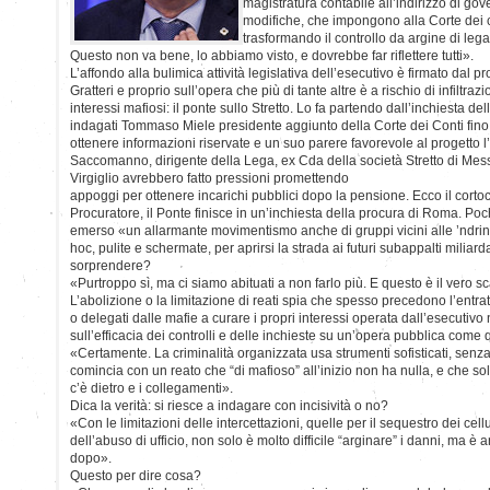
magistratura contabile all’indirizzo di gov
modifiche, che impongono alla Corte dei c
trasformando il controllo da argine di legal
Questo non va bene, lo abbiamo visto, e dovrebbe far riflettere tutti».
L’affondo alla bulimica attività legislativa dell’esecutivo è firmato dal p
Gratteri e proprio sull’opera che più di tante altre è a rischio di infiltr
interessi mafiosi: il ponte sullo Stretto. Lo fa partendo dall’inchiesta 
indagati Tommaso Miele presidente aggiunto della Corte dei Conti fino 
ottenere informazioni riservate e un suo parere favorevole al progett
Saccomanno, dirigente della Lega, ex Cda della società Stretto di Mes
Virgiglio avrebbero fatto pressioni promettendo
appoggi per ottenere incarichi pubblici dopo la pensione. Ecco il cortoc
Procuratore, il Ponte finisce in un’inchiesta della procura di Roma. Poc
emerso «un allarmante movimentismo anche di gruppi vicini alle ’ndrine
hoc, pulite e schermate, per aprirsi la strada ai futuri subappalti milia
sorprendere?
«Purtroppo sì, ma ci siamo abituati a non farlo più. E questo è il vero s
L’abolizione o la limitazione di reati spia che spesso precedono l’entrat
o delegati dalle mafie a curare i propri interessi operata dall’esecutivo 
sull’efficacia dei controlli e delle inchieste su un’opera pubblica come
«Certamente. La criminalità organizzata usa strumenti sofisticati, senza
comincia con un reato che “di mafioso” all’inizio non ha nulla, e che 
c’è dietro e i collegamenti».
Dica la verità: si riesce a indagare con incisività o no?
«Con le limitazioni delle intercettazioni, quelle per il sequestro dei cellu
dell’abuso di ufficio, non solo è molto difficile “arginare” i danni, ma è a
dopo».
Questo per dire cosa?