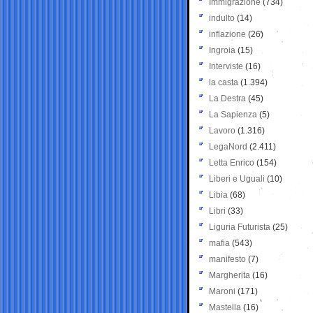
Immigrazione
(734)
indulto
(14)
inflazione
(26)
Ingroia
(15)
Interviste
(16)
la casta
(1.394)
La Destra
(45)
La Sapienza
(5)
Lavoro
(1.316)
LegaNord
(2.411)
Letta Enrico
(154)
Liberi e Uguali
(10)
Libia
(68)
Libri
(33)
Liguria Futurista
(25)
mafia
(543)
manifesto
(7)
Margherita
(16)
Maroni
(171)
Mastella
(16)