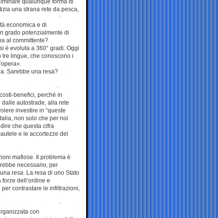
eliminare qualunque forma di
stizia una strana rete da pesca,
cità economica e di
in grado potenzialmente di
gna al committente?
i è evoluta a 360° gradi. Oggi
 tre lingue, che conoscono i
l’opera».
accia. Sarebbe una resa?
osti-benefici, perché in
 dalle autostrade, alla rete
volere investire in “queste
Italia, non solo che per noi
 dire che questa cifra
 cautele e le accortezze del
azioni mafiose. Il problema è
arebbe necessario, per
è una resa. La resa di uno Stato
 forze dell’ordine e
er contrastare le infiltrazioni,
organizzata con