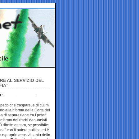
ERE AL SERVIZIO DEL
FIA”
A”
petto che traspare, e di cui mi
to alla riforma della Corte dei
 di separazione tra i poteri
onferma dei rischi denunciati
iù diretto ancora, se possibile:
e” con il potere politico ed è
 e proprio asservimento della