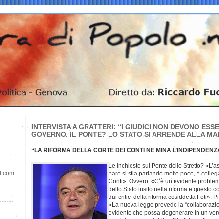
INTERVISTA A GRATTERI: “I GIUDICI NON DEVONO ESS
GOVERNO. IL PONTE? LO STATO SI ARRENDE ALLA MA
“LA RIFORMA DELLA CORTE DEI CONTI NE MINA L’INDIPENDENZ
Le inchieste sul Ponte dello Stretto? «L’as
il.com
pare si stia parlando molto poco, è collega
Conti». Ovvero: «C’è un evidente problema
dello Stato insito nella riforma e questo c
dai critici della riforma cosiddetta Foti». P
«La nuova legge prevede la “collaborazion
evidente che possa degenerare in un vero