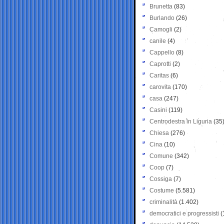
Brunetta
(83)
Burlando
(26)
Camogli
(2)
canile
(4)
Cappello
(8)
Caprotti
(2)
Caritas
(6)
carovita
(170)
casa
(247)
Casini
(119)
Centrodestra in Liguria
(35
Chiesa
(276)
Cina
(10)
Comune
(342)
Coop
(7)
Cossiga
(7)
Costume
(5.581)
criminalità
(1.402)
democratici e progressisti
(