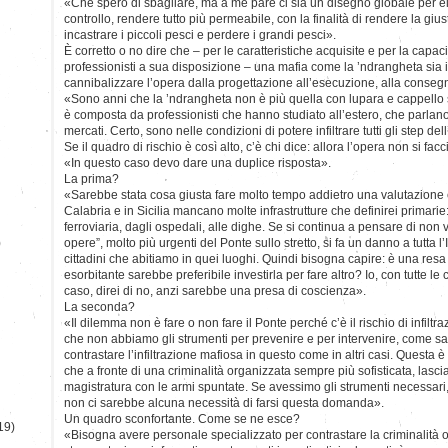
«Che spero di sbagliare, ma a me pare ci sia un disegno globale per 
controllo, rendere tutto più permeabile, con la finalità di rendere la giu
incastrare i piccoli pesci e perdere i grandi pesci».
È corretto o no dire che – per le caratteristiche acquisite e per la capa
professionisti a sua disposizione – una mafia come la ’ndrangheta sia 
cannibalizzare l’opera dalla progettazione all’esecuzione, alla conse
«Sono anni che la ’ndrangheta non è più quella con lupara e cappello s
è composta da professionisti che hanno studiato all’estero, che parlano
mercati. Certo, sono nelle condizioni di potere infiltrare tutti gli step del
Se il quadro di rischio è così alto, c’è chi dice: allora l’opera non si f
«In questo caso devo dare una duplice risposta».
La prima?
«Sarebbe stata cosa giusta fare molto tempo addietro una valutazione c
Calabria e in Sicilia mancano molte infrastrutture che definirei primarie:
ferroviaria, dagli ospedali, alle dighe. Se si continua a pensare di non 
)
opere”, molto più urgenti del Ponte sullo stretto, si fa un danno a tutta l’
cittadini che abitiamo in quei luoghi. Quindi bisogna capire: è una resa
esorbitante sarebbe preferibile investirla per fare altro? Io, con tutte le
caso, direi di no, anzi sarebbe una presa di coscienza».
La seconda?
«Il dilemma non è fare o non fare il Ponte perché c’è il rischio di infiltr
che non abbiamo gli strumenti per prevenire e per intervenire, come s
contrastare l’infiltrazione mafiosa in questo come in altri casi. Questa 
che a fronte di una criminalità organizzata sempre più sofisticata, lascia
magistratura con le armi spuntate. Se avessimo gli strumenti necessari, p
non ci sarebbe alcuna necessità di farsi questa domanda».
Un quadro sconfortante. Come se ne esce?
19)
«Bisogna avere personale specializzato per contrastare la criminalità 