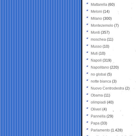
Mattarella
(60)
Meloni
(14)
Milano
(300)
Montezemolo
(7)
Monti
(357)
moschea
(11)
Musso
(10)
Muti
(10)
Napoli
(319)
Napolitano
(220)
no global
(5)
notte bianca
(3)
Nuovo Centrodestra
(2)
Obama
(11)
olimpiadi
(40)
Oliveri
(4)
Pannella
(29)
Papa
(33)
Parlamento
(1.428)