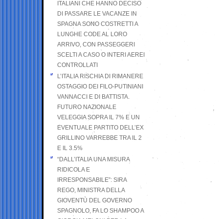
ITALIANI CHE HANNO DECISO
DI PASSARE LE VACANZE IN
SPAGNA SONO COSTRETTI A
LUNGHE CODE AL LORO
ARRIVO, CON PASSEGGERI
SCELTI A CASO O INTERI AEREI
CONTROLLATI
L’ITALIA RISCHIA DI RIMANERE
OSTAGGIO DEI FILO-PUTINIANI
VANNACCI E DI BATTISTA.
FUTURO NAZIONALE
VELEGGIA SOPRA IL 7% E UN
EVENTUALE PARTITO DELL’EX
GRILLINO VARREBBE TRA IL 2
E IL 3.5%
“DALL’ITALIA UNA MISURA
RIDICOLA E
IRRESPONSABILE”: SIRA
REGO, MINISTRA DELLA
GIOVENTÙ DEL GOVERNO
SPAGNOLO, FA LO SHAMPOO A