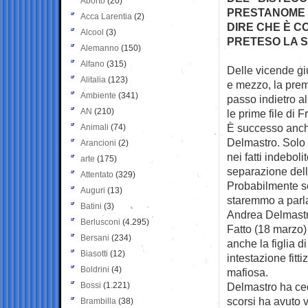
Aborto
(20)
PRESTANOME D
Acca Larentia
(2)
DIRE CHE È C
Alcool
(3)
PRETESO LA 
Alemanno
(150)
Alfano
(315)
Delle vicende gi
Alitalia
(123)
e mezzo, la
prem
Ambiente
(341)
passo indietro al
AN
(210)
le prime file di Fr
È successo anch
Animali
(74)
Delmastro. Solo
Arancioni
(2)
nei fatti indeboli
arte
(175)
separazione delle
Attentato
(329)
Probabilmente s
Auguri
(13)
staremmo a parl
Batini
(3)
Andrea Delmastr
Berlusconi
(4.295)
Fatto (18 marzo)
Bersani
(234)
anche la figlia d
Biasotti
(12)
intestazione fitt
Boldrini
(4)
mafiosa.
Bossi
(1.221)
Delmastro ha ced
scorsi ha avuto 
Brambilla
(38)