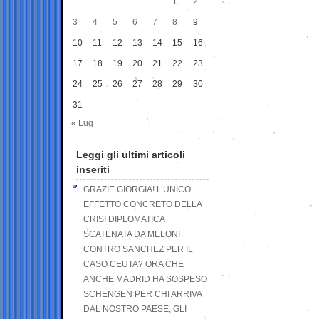
1
2
3
4
5
6
7
8
9
10
11
12
13
14
15
16
17
18
19
20
21
22
23
24
25
26
27
28
29
30
31
« Lug
Leggi gli ultimi articoli
inseriti
GRAZIE GIORGIA! L’UNICO
EFFETTO CONCRETO DELLA
CRISI DIPLOMATICA
SCATENATA DA MELONI
CONTRO SANCHEZ PER IL
CASO CEUTA? ORA CHE
ANCHE MADRID HA SOSPESO
SCHENGEN PER CHI ARRIVA
DAL NOSTRO PAESE, GLI