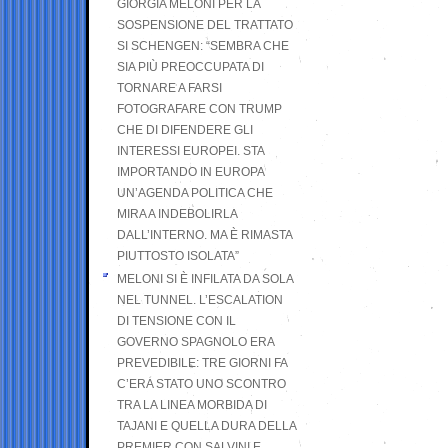
GIORGIA MELONI PER LA
SOSPENSIONE DEL TRATTATO
SI SCHENGEN: “SEMBRA CHE
SIA PIÙ PREOCCUPATA DI
TORNARE A FARSI
FOTOGRAFARE CON TRUMP
CHE DI DIFENDERE GLI
INTERESSI EUROPEI. STA
IMPORTANDO IN EUROPA
UN’AGENDA POLITICA CHE
MIRA A INDEBOLIRLA
DALL’INTERNO. MA È RIMASTA
PIUTTOSTO ISOLATA”
MELONI SI È INFILATA DA SOLA
NEL TUNNEL. L’ESCALATION
DI TENSIONE CON IL
GOVERNO SPAGNOLO ERA
PREVEDIBILE: TRE GIORNI FA
C’ERA STATO UNO SCONTRO
TRA LA LINEA MORBIDA DI
TAJANI E QUELLA DURA DELLA
PREMIER CON SALVINI E