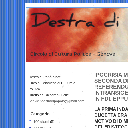
IPOCRISIA M
Destra di Popolo.net
SECONDA DE
Circolo Genovese di Cultura e
REFERENDUM
Politica
INTRANSIGE
Diretto da Riccardo Fucile
IN FDI, EPP
Scrivici: destradipopolo@gmail.com
LA PRIMA IND
Categorie
DUCETTA ERA S
MOTIVO DI DI
100 giorni
(5)
DEL “BISTECC