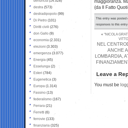
denuncia
(14.528)
maggioranza. Ma
(da Il Fatto Quot
destra
(573)
destradipopolo
(99)
This entry was posted o
Di Pietro
(101)
responses to this entr
Diritti civili
(276)
don Gallo
(9)
«
“NICOLA GRAT
VITTO
economia
(2.331)
NEL CENTROD
elezioni
(3.303)
ANCHE A
emergenza
(3.077)
LOMBARDIA, A
Energia
(45)
FINANZIAMEN
Esselunga
(2)
Esteri
(784)
Leave a Rep
Eugenetica
(3)
You must be
log
Europa
(1.314)
Fassino
(13)
federalismo
(167)
Ferrara
(21)
Ferretti
(6)
ferrovie
(133)
finanziaria
(325)