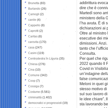
addirittura evoca
Brunetta
(83)
dire che è conni
Burlando
(26)
Martedì sono arr
Camogli
(2)
ministero della 
canile
(4)
l’ha avuta. È di 
Cappello
(8)
dichiarazioni ai 
Caprotti
(2)
Oltre al ministro
Caritas
(6)
esecutive dei mi
carovita
(170)
dimissioni. Anzi.
casa
(247)
tanto che l’uffic
Consulta.
Casini
(119)
Per quel che rig
Centrodestra in Liguria
(35)
2022 quando Il F
Chiesa
(276)
Covid in Visibili
Cina
(10)
un’indagine della
Comune
(342)
false comunicazio
Coop
(7)
Meloni in quei gi
Cossiga
(7)
stesso motivo di
Costume
(5.581)
sul suo lavoro d
criminalità
(1.402)
le idee chiare”. 
democratici e progressisti
(19)
sta lavorando be