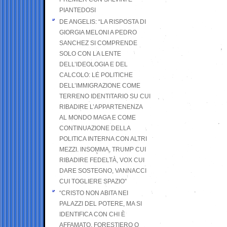
PIANTEDOSI
DE ANGELIS: “LA RISPOSTA DI
GIORGIA MELONI A PEDRO
SANCHEZ SI COMPRENDE
SOLO CON LA LENTE
DELL’IDEOLOGIA E DEL
CALCOLO: LE POLITICHE
DELL’IMMIGRAZIONE COME
TERRENO IDENTITARIO SU CUI
RIBADIRE L’APPARTENENZA
AL MONDO MAGA E COME
CONTINUAZIONE DELLA
POLITICA INTERNA CON ALTRI
MEZZI. INSOMMA, TRUMP CUI
RIBADIRE FEDELTÀ, VOX CUI
DARE SOSTEGNO, VANNACCI
CUI TOGLIERE SPAZIO”
“CRISTO NON ABITA NEI
PALAZZI DEL POTERE, MA SI
IDENTIFICA CON CHI È
AFFAMATO, FORESTIERO O