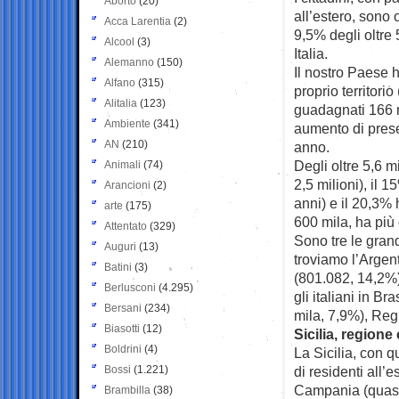
Aborto
(20)
all’estero, sono 
Acca Larentia
(2)
9,5% degli oltre 5
Alcool
(3)
Italia.
Alemanno
(150)
Il nostro Paese 
Alfano
(315)
proprio territorio
Alitalia
(123)
guadagnati 166 m
Ambiente
(341)
aumento di prese
AN
(210)
anno.
Degli oltre 5,6 mi
Animali
(74)
2,5 milioni), il 
Arancioni
(2)
anni) e il 20,3% 
arte
(175)
600 mila, ha più 
Attentato
(329)
Sono tre le grandi
Auguri
(13)
troviamo l’Argent
Batini
(3)
(801.082, 14,2%)
Berlusconi
(4.295)
gli italiani in B
Bersani
(234)
mila, 7,9%), Reg
Biasotti
(12)
Sicilia, regione
Boldrini
(4)
La Sicilia, con 
Bossi
(1.221)
di residenti all’
Campania (quasi 
Brambilla
(38)