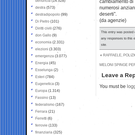
denuncia
(14.528)
cambiamento di ro
numerosi anziani
destra
(573)
deserti”.
destradipopolo
(99)
(da agenzie)
Di Pietro
(101)
Diritti civili
(276)
This entry was posted 
don Gallo
(9)
any responses to this 
economia
(2.331)
site.
elezioni
(3.303)
«
RAFFAELE, POLIZ
emergenza
(3.077)
Energia
(45)
MELONI SPINGE PER
Esselunga
(2)
Leave a Rep
Esteri
(784)
Eugenetica
(3)
You must be
log
Europa
(1.314)
Fassino
(13)
federalismo
(167)
Ferrara
(21)
Ferretti
(6)
ferrovie
(133)
finanziaria
(325)