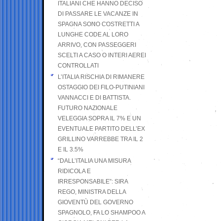
ITALIANI CHE HANNO DECISO
DI PASSARE LE VACANZE IN
SPAGNA SONO COSTRETTI A
LUNGHE CODE AL LORO
ARRIVO, CON PASSEGGERI
SCELTI A CASO O INTERI AEREI
CONTROLLATI
L’ITALIA RISCHIA DI RIMANERE
OSTAGGIO DEI FILO-PUTINIANI
VANNACCI E DI BATTISTA.
FUTURO NAZIONALE
VELEGGIA SOPRA IL 7% E UN
EVENTUALE PARTITO DELL’EX
GRILLINO VARREBBE TRA IL 2
E IL 3.5%
“DALL’ITALIA UNA MISURA
RIDICOLA E
IRRESPONSABILE”: SIRA
REGO, MINISTRA DELLA
GIOVENTÙ DEL GOVERNO
SPAGNOLO, FA LO SHAMPOO A