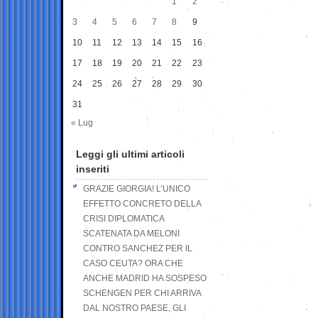
1
2
3
4
5
6
7
8
9
10
11
12
13
14
15
16
17
18
19
20
21
22
23
24
25
26
27
28
29
30
31
« Lug
Leggi gli ultimi articoli
inseriti
GRAZIE GIORGIA! L’UNICO
EFFETTO CONCRETO DELLA
CRISI DIPLOMATICA
SCATENATA DA MELONI
CONTRO SANCHEZ PER IL
CASO CEUTA? ORA CHE
ANCHE MADRID HA SOSPESO
SCHENGEN PER CHI ARRIVA
DAL NOSTRO PAESE, GLI