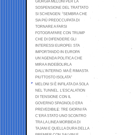
GIORGIA MELONI PER LA
SOSPENSIONE DEL TRATTATO
SI SCHENGEN: “SEMBRA CHE
SIA PIÙ PREOCCUPATA DI
TORNARE A FARSI
FOTOGRAFARE CON TRUMP
CHE DI DIFENDERE GLI
INTERESSI EUROPEI. STA
IMPORTANDO IN EUROPA
UN’AGENDA POLITICA CHE
MIRA A INDEBOLIRLA
DALL’INTERNO. MA È RIMASTA
PIUTTOSTO ISOLATA”
MELONI SI È INFILATA DA SOLA
NEL TUNNEL. L’ESCALATION
DI TENSIONE CON IL
GOVERNO SPAGNOLO ERA
PREVEDIBILE: TRE GIORNI FA
C’ERA STATO UNO SCONTRO
TRA LA LINEA MORBIDA DI
TAJANI E QUELLA DURA DELLA
PREMIER CON SALVINI E