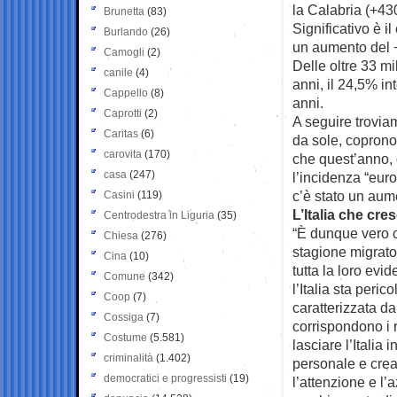
la Calabria (+430
Brunetta
(83)
Significativo è i
Burlando
(26)
un aumento del +3
Camogli
(2)
Delle oltre 33 mil
canile
(4)
anni, il 24,5% in
Cappello
(8)
anni.
Caprotti
(2)
A seguire troviam
Caritas
(6)
da sole, coprono
carovita
(170)
che quest’anno, 
casa
(247)
l’incidenza “euro
c’è stato un aum
Casini
(119)
L’Italia che cre
Centrodestra in Liguria
(35)
“È dunque vero c
Chiesa
(276)
stagione migrato
Cina
(10)
tutta la loro ev
Comune
(342)
l’Italia sta per
Coop
(7)
caratterizzata d
Cossiga
(7)
corrispondono i r
Costume
(5.581)
lasciare l’Italia
criminalità
(1.402)
personale e crea
democratici e progressisti
(19)
l’attenzione e l’