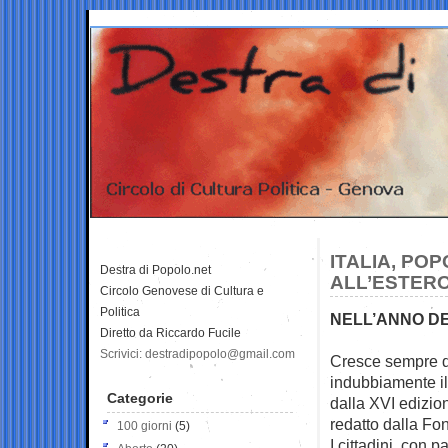
ITALIA, POP
Destra di Popolo.net
ALL’ESTER
Circolo Genovese di Cultura e
Politica
NELL’ANNO DE
Diretto da Riccardo Fucile
Scrivici: destradipopolo@gmail.com
Cresce sempre di 
indubbiamente il
Categorie
dalla XVI edizio
redatto dalla Fo
100 giorni
(5)
I cittadini, con 