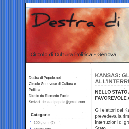
KANSAS: GL
Destra di Popolo.net
ALL’INTERR
Circolo Genovese di Cultura e
Politica
NELLO STATO 
Diretto da Riccardo Fucile
FAVOREVOLE A
Scrivici: destradipopolo@gmail.com
Gli elettori del
Categorie
prevedeva la rimo
interruzioni di g
100 giorni
(5)
Stato.