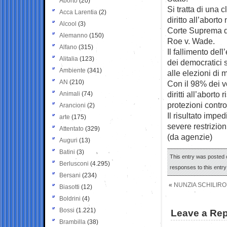
Aborto
(20)
Si tratta di una 
Acca Larentia
(2)
diritto all’abort
Alcool
(3)
Corte Suprema de
Alemanno
(150)
Roe v. Wade.
Alfano
(315)
Il fallimento de
Alitalia
(123)
dei democratici su
Ambiente
(341)
alle elezioni di
AN
(210)
Con il 98% dei vo
diritti all’abort
Animali
(74)
protezioni contro
Arancioni
(2)
Il risultato impe
arte
(175)
severe restrizioni
Attentato
(329)
(da agenzie)
Auguri
(13)
Batini
(3)
This entry was posted o
Berlusconi
(4.295)
responses to this entr
Bersani
(234)
«
NUNZIA SCHILIRO
Biasotti
(12)
Boldrini
(4)
Bossi
(1.221)
Leave a Rep
Brambilla
(38)