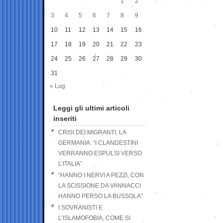
1
2
3
4
5
6
7
8
9
10
11
12
13
14
15
16
17
18
19
20
21
22
23
24
25
26
27
28
29
30
31
« Lug
Leggi gli ultimi articoli
inseriti
CRISI DEI MIGRANTI, LA
GERMANIA: “I CLANDESTINI
VERRANNO ESPULSI VERSO
L’ITALIA”
“HANNO I NERVI A PEZZI, CON
LA SCISSIONE DA VANNACCI
HANNO PERSO LA BUSSOLA”
I SOVRANISTI E
L’ISLAMOFOBIA, COME SI