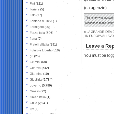
Fini
(821)
(da agenzie)
fioriere
(5)
Fitto
(27)
This entry was posted o
Fontana di Trevi
(1)
responses to this entr
Formigoni
(90)
«
LA GRANDE IDEA D
Forza Italia
(596)
IN EUROPA SI LAV
frana
(9)
Fratelli d'Italia
(291)
Leave a Rep
Futuro e Libertà
(510)
You must be
log
g8
(25)
Gelmini
(68)
Genova
(542)
Giannino
(10)
Giustizia
(5.784)
governo
(5.799)
Grasso
(22)
Green Italia
(1)
Grillo
(2.941)
Idv
(4)