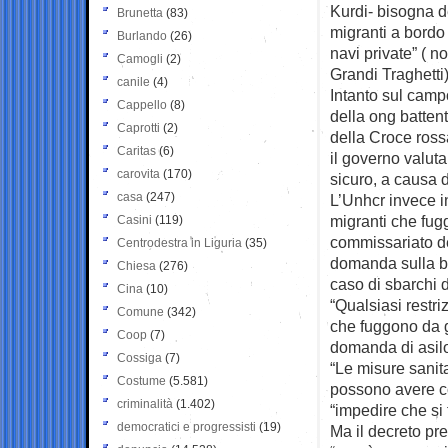
Kurdi- bisogna 
Brunetta
(83)
migranti a bordo
Burlando
(26)
navi private” ( n
Camogli
(2)
Grandi Traghetti)
canile
(4)
Intanto sul campo
Cappello
(8)
della ong batten
Caprotti
(2)
della Croce ross
Caritas
(6)
il governo valuta
carovita
(170)
sicuro, a causa 
casa
(247)
L’Unhcr invece inv
migranti che fug
Casini
(119)
commissariato de
Centrodestra in Liguria
(35)
domanda sulla boz
Chiesa
(276)
caso di sbarchi d
Cina
(10)
“Qualsiasi rest
Comune
(342)
che fuggono da gu
Coop
(7)
domanda di asilo
Cossiga
(7)
“Le misure sani
Costume
(5.581)
possono avere c
criminalità
(1.402)
“impedire che si
democratici e progressisti
(19)
Ma il decreto pre