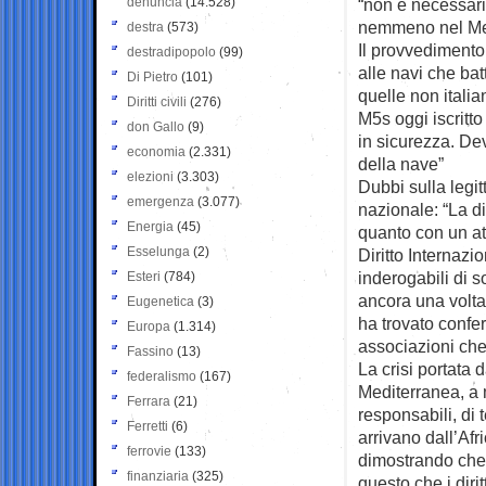
denuncia
(14.528)
“non è necessario
nemmeno nel Me
destra
(573)
Il provvedimento
destradipopolo
(99)
alle navi che ba
Di Pietro
(101)
quelle non italia
Diritti civili
(276)
M5s oggi iscritt
don Gallo
(9)
in sicurezza. D
economia
(2.331)
della nave”
elezioni
(3.303)
Dubbi sulla legit
emergenza
(3.077)
nazionale: “La d
Energia
(45)
quanto con un at
Esselunga
(2)
Diritto Internazi
inderogabili di s
Esteri
(784)
ancora una volta 
Eugenetica
(3)
ha trovato confe
Europa
(1.314)
associazioni ch
Fassino
(13)
La crisi portata
federalismo
(167)
Mediterranea, a 
Ferrara
(21)
responsabili, di 
Ferretti
(6)
arrivano dall’Af
ferrovie
(133)
dimostrando che 
finanziaria
(325)
questo che i diri