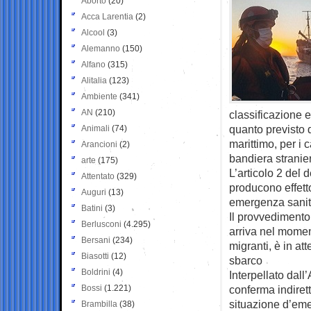
Aborto
(20)
Acca Larentia
(2)
Alcool
(3)
Alemanno
(150)
Alfano
(315)
Alitalia
(123)
Ambiente
(341)
AN
(210)
classificazione e 
quanto previsto 
Animali
(74)
marittimo, per i c
Arancioni
(2)
bandiera straniera
arte
(175)
L’articolo 2 del 
Attentato
(329)
producono effett
Auguri
(13)
emergenza sanita
Batini
(3)
Il provvedimento
Berlusconi
(4.295)
arriva nel momen
Bersani
(234)
migranti, è in a
Biasotti
(12)
sbarco
Boldrini
(4)
Interpellato dall
Bossi
(1.221)
conferma indiret
situazione d’eme
Brambilla
(38)