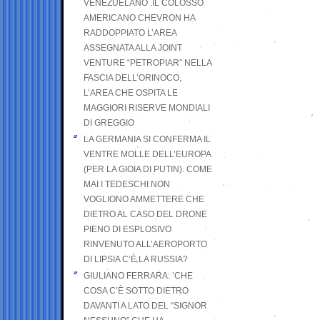
VENEZUELANO .IL COLOSSO
AMERICANO CHEVRON HA
RADDOPPIATO L’AREA
ASSEGNATA ALLA JOINT
VENTURE “PETROPIAR” NELLA
FASCIA DELL’ORINOCO,
L’AREA CHE OSPITA LE
MAGGIORI RISERVE MONDIALI
DI GREGGIO
LA GERMANIA SI CONFERMA IL
VENTRE MOLLE DELL’EUROPA
(PER LA GIOIA DI PUTIN). COME
MAI I TEDESCHI NON
VOGLIONO AMMETTERE CHE
DIETRO AL CASO DEL DRONE
PIENO DI ESPLOSIVO
RINVENUTO ALL’AEROPORTO
DI LIPSIA C’È LA RUSSIA?
GIULIANO FERRARA: ’CHE
COSA C’È SOTTO DIETRO
DAVANTI A LATO DEL “SIGNOR