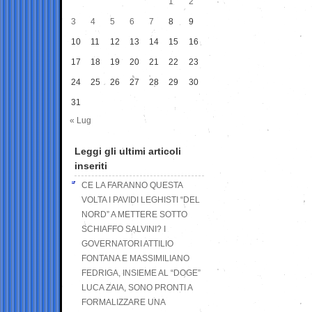
1
2
3
4
5
6
7
8
9
10
11
12
13
14
15
16
17
18
19
20
21
22
23
24
25
26
27
28
29
30
31
« Lug
Leggi gli ultimi articoli
inseriti
CE LA FARANNO QUESTA
VOLTA I PAVIDI LEGHISTI “DEL
NORD” A METTERE SOTTO
SCHIAFFO SALVINI? I
GOVERNATORI ATTILIO
FONTANA E MASSIMILIANO
FEDRIGA, INSIEME AL “DOGE”
LUCA ZAIA, SONO PRONTI A
FORMALIZZARE UNA