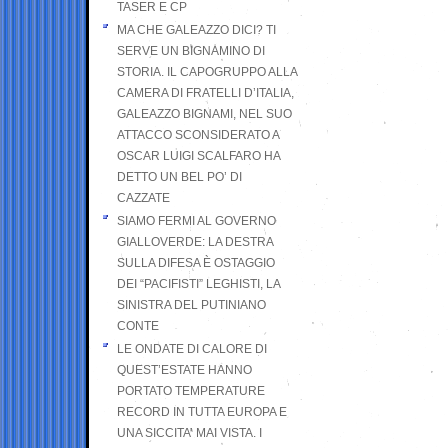
TASER E CP
MA CHE GALEAZZO DICI? TI
SERVE UN BIGNAMINO DI
STORIA. IL CAPOGRUPPO ALLA
CAMERA DI FRATELLI D’ITALIA,
GALEAZZO BIGNAMI, NEL SUO
ATTACCO SCONSIDERATO A
OSCAR LUIGI SCALFARO HA
DETTO UN BEL PO’ DI
CAZZATE
SIAMO FERMI AL GOVERNO
GIALLOVERDE: LA DESTRA
SULLA DIFESA È OSTAGGIO
DEI “PACIFISTI” LEGHISTI, LA
SINISTRA DEL PUTINIANO
CONTE
LE ONDATE DI CALORE DI
QUEST’ESTATE HANNO
PORTATO TEMPERATURE
RECORD IN TUTTA EUROPA E
UNA SICCITA’ MAI VISTA. I