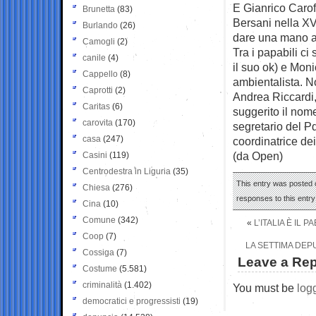
E Gianrico Carofi
Brunetta
(83)
Bersani nella XV
Burlando
(26)
dare una mano a
Camogli
(2)
Tra i papabili c
canile
(4)
il suo ok) e Mon
Cappello
(8)
ambientalista. No
Caprotti
(2)
Andrea Riccardi,
Caritas
(6)
suggerito il nome
carovita
(170)
segretario del P
casa
(247)
coordinatrice de
(da Open)
Casini
(119)
Centrodestra in Liguria
(35)
This entry was posted o
Chiesa
(276)
responses to this entr
Cina
(10)
Comune
(342)
«
L’ITALIA È IL
Coop
(7)
LA SETTIMA DEPU
Cossiga
(7)
Leave a Rep
Costume
(5.581)
criminalità
(1.402)
You must be
log
democratici e progressisti
(19)