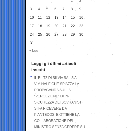
1
2
3
4
5
6
7
8
9
10
11
12
13
14
15
16
17
18
19
20
21
22
23
24
25
26
27
28
29
30
31
« Lug
Leggi gli ultimi articoli
inseriti
IL BLITZ DI SILVIA SALIS AL
VIMINALE CHE SPIAZZA LA
PROPAGANDA SULLA
“PERCEZIONE” DI IN-
SICUREZZA DEI SOVRANISTI:
SI FA RICEVERE DA
PIANTEDOSI E OTTIENE LA
COLLABORAZIONE DEL
MINISTRO SENZA CEDERE SU