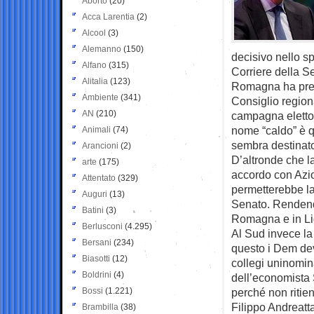
Aborto
(20)
Acca Larentia
(2)
Alcool
(3)
Alemanno
(150)
decisivo nello sp
Alfano
(315)
Corriere della Se
Alitalia
(123)
Romagna ha pres
Ambiente
(341)
Consiglio regiona
AN
(210)
campagna elettora
nome “caldo” è q
Animali
(74)
sembra destinato 
Arancioni
(2)
D’altronde che la 
arte
(175)
accordo con Azio
Attentato
(329)
permetterebbe la 
Auguri
(13)
Senato. Rendendo
Batini
(3)
Romagna e in Li
Berlusconi
(4.295)
Al Sud invece la
Bersani
(234)
questo i Dem devo
Biasotti
(12)
collegi uninomina
Boldrini
(4)
dell’economista S
Bossi
(1.221)
perché non riti
Filippo Andreatta
Brambilla
(38)