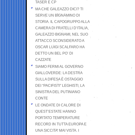
TASER E CP
MA CHE GALEAZZO DICI? TI
SERVE UN BIGNAMINO DI
STORIA. IL CAPOGRUPPO ALLA
CAMERA DI FRATELLI D’ITALIA,
GALEAZZO BIGNAMI, NEL SUO
ATTACCO SCONSIDERATO A
OSCAR LUIGI SCALFARO HA
DETTO UN BEL PO’ DI
CAZZATE
SIAMO FERMI AL GOVERNO
GIALLOVERDE: LA DESTRA
SULLA DIFESA È OSTAGGIO
DEI “PACIFISTI” LEGHISTI, LA
SINISTRA DEL PUTINIANO
CONTE
LE ONDATE DI CALORE DI
QUEST’ESTATE HANNO
PORTATO TEMPERATURE
RECORD IN TUTTA EUROPA E
UNA SICCITA’ MAI VISTA. I