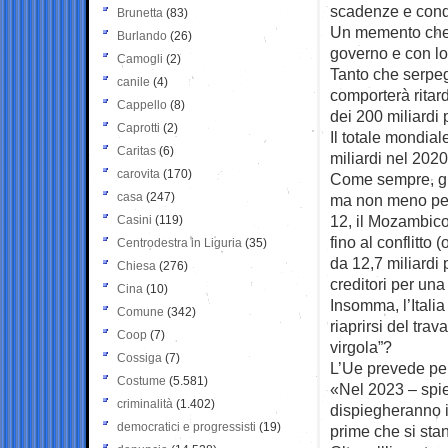
scadenze e condi
Brunetta
(83)
Un memento che f
Burlando
(26)
governo e con lo 
Camogli
(2)
Tanto che serpegg
canile
(4)
comporterà ritar
Cappello
(8)
dei 200 miliardi 
Caprotti
(2)
Il totale mondial
Caritas
(6)
miliardi nel 2020
carovita
(170)
Come sempre, gli
casa
(247)
ma non meno penal
12, il Mozambico 
Casini
(119)
fino al conflitto
Centrodestra in Liguria
(35)
da 12,7 miliardi p
Chiesa
(276)
creditori per una
Cina
(10)
Insomma, l’Italia 
Comune
(342)
riaprirsi del tra
Coop
(7)
virgola”?
Cossiga
(7)
L’Ue prevede per
Costume
(5.581)
«Nel 2023 – spi
criminalità
(1.402)
dispiegheranno i 
democratici e progressisti
(19)
prime che si sta