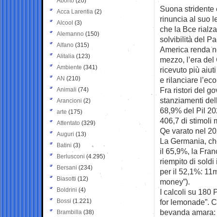
Aborto
(20)
Suona stridente e
Acca Larentia
(2)
rinuncia al
suo l
Alcool
(3)
che la Bce rialza
Alemanno
(150)
solvibilità del Pa
Alfano
(315)
America renda no
Alitalia
(123)
mezzo, l’era del 
Ambiente
(341)
ricevuto più aiut
AN
(210)
e rilanciare l’ec
Fra ristori del g
Animali
(74)
stanziamenti dell
Arancioni
(2)
68,9% del Pil 2021
arte
(175)
406,7 di stimoli 
Attentato
(329)
Qe varato nel 20
Auguri
(13)
La Germania, che 
Batini
(3)
il 65,9%, la Fran
Berlusconi
(4.295)
riempito di soldi
Bersani
(234)
per il 52,1%: 11m
Biasotti
(12)
money”).
Boldrini
(4)
I calcoli su 180 
Bossi
(1.221)
for lemonade”. Co
bevanda amara: l
Brambilla
(38)