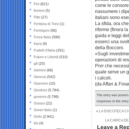
Fini
(821)
come le consorel
fioriere
(5)
riassumere i dip
italiani sono es
Fitto
(27)
La sfida, ora ch
Fontana di Trevi
(1)
riforme (finora l
Formigoni
(90)
guida e leggi de
Forza Italia
(596)
esserci una svol
frana
(9)
della Bocconi.
Fratelli d'Italia
(291)
«Sugli investime
Futuro e Libertà
(510)
operazioni di res
g8
(25)
Pnrr che necess
Gelmini
(68)
quale serve un g
Genova
(542)
i calcoli.
(da Affari & Fina
Giannino
(10)
Giustizia
(5.784)
This entry was posted o
governo
(5.799)
responses to this entr
Grasso
(22)
Green Italia
(1)
«
LA DISCOTECA CH
Grillo
(2.941)
LA CARICA DE
Idv
(4)
Leave a Rep