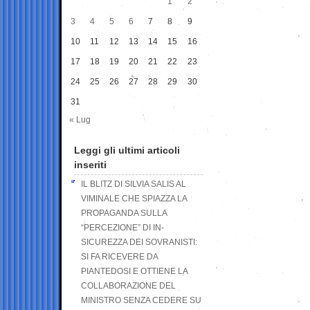
1
2
3
4
5
6
7
8
9
10
11
12
13
14
15
16
17
18
19
20
21
22
23
24
25
26
27
28
29
30
31
« Lug
Leggi gli ultimi articoli
inseriti
IL BLITZ DI SILVIA SALIS AL
VIMINALE CHE SPIAZZA LA
PROPAGANDA SULLA
“PERCEZIONE” DI IN-
SICUREZZA DEI SOVRANISTI:
SI FA RICEVERE DA
PIANTEDOSI E OTTIENE LA
COLLABORAZIONE DEL
MINISTRO SENZA CEDERE SU