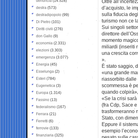
denuncia
(14.528)
Oltre all’incertez
d’acquisto, le im
destra
(573)
sulla fiducia deg
destradipopolo
(99)
turismo non ce l
Di Pietro
(101)
Sui singoli sett
Diritti civili
(276)
direttore dell’Os
don Gallo
(9)
momento magico 
economia
(2.331)
miliardi (inseri
elezioni
(3.303)
una crescita con
emergenza
(3.077)
».
Energia
(45)
È stato saggio, d
Esselunga
(2)
«una grande man
riassorbito dalle 
Esteri
(784)
scommessa è per
Eugenetica
(3)
quando colpirà»
Europa
(1.314)
«Se la crisi sar
Fassino
(13)
(fra Cdp, Sace e 
federalismo
(167)
trasformeranno n
Ferrara
(21)
Stato, con dimens
Ferretti
(6)
Eppure il sistem
ferrovie
(133)
esempio l’econom
finanziaria
(325)
pesato sulle cas