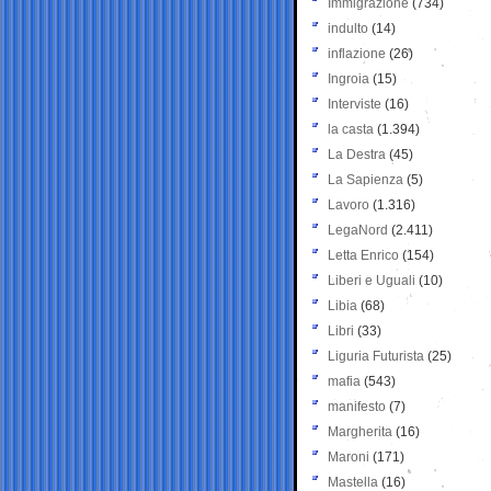
Immigrazione
(734)
indulto
(14)
inflazione
(26)
Ingroia
(15)
Interviste
(16)
la casta
(1.394)
La Destra
(45)
La Sapienza
(5)
Lavoro
(1.316)
LegaNord
(2.411)
Letta Enrico
(154)
Liberi e Uguali
(10)
Libia
(68)
Libri
(33)
Liguria Futurista
(25)
mafia
(543)
manifesto
(7)
Margherita
(16)
Maroni
(171)
Mastella
(16)