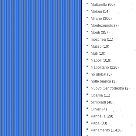
Mattarella
(60)
Meloni
(14)
Milano
(300)
Montezemolo
(7)
Monti
(357)
moschea
(11)
Musso
(10)
Muti
(10)
Napoli
(319)
Napolitano
(220)
no global
(5)
notte bianca
(3)
Nuovo Centrodestra
(2)
Obama
(11)
olimpiadi
(40)
Oliveri
(4)
Pannella
(29)
Papa
(33)
Parlamento
(1.428)