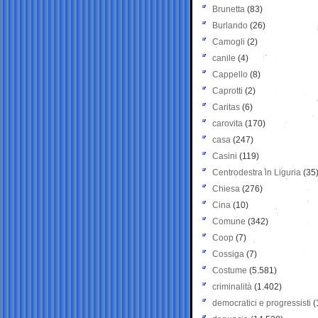
Brunetta
(83)
Burlando
(26)
Camogli
(2)
canile
(4)
Cappello
(8)
Caprotti
(2)
Caritas
(6)
carovita
(170)
casa
(247)
Casini
(119)
Centrodestra in Liguria
(35
Chiesa
(276)
Cina
(10)
Comune
(342)
Coop
(7)
Cossiga
(7)
Costume
(5.581)
criminalità
(1.402)
democratici e progressisti
(