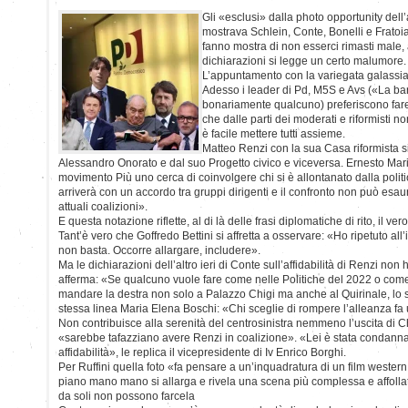
Gli «esclusi» dalla photo opportunity dell’
mostrava Schlein, Conte, Bonelli e Fratoia
fanno mostra di non esserci rimasti male, 
dichiarazioni si legge un certo malumore.
L’appuntamento con la variegata galassia 
Adesso i leader di Pd, M5S e Avs («La ban
bonariamente qualcuno) preferiscono fare d
che dalle parti dei moderati e riformisti n
è facile mettere tutti assieme.
Matteo Renzi con la sua Casa riformista si
Alessandro Onorato e dal suo Progetto civico e viceversa. Ernesto Maria
movimento Più uno cerca di coinvolgere chi si è allontanato dalla politi
arriverà con un accordo tra gruppi dirigenti e il confronto non può esaurir
attuali coalizioni».
E questa notazione riflette, al di là delle frasi diplomatiche di rito, il ve
Tant’è vero che Goffredo Bettini si affretta a osservare: «Ho ripetuto all’i
non basta. Occorre allargare, includere».
Ma le dichiarazioni dell’altro ieri di Conte sull’affidabilità di Renzi non h
afferma: «Se qualcuno vuole fare come nelle Politiche del 2022 o come 
mandare la destra non solo a Palazzo Chigi ma anche al Quirinale, lo sp
stessa linea Maria Elena Boschi: «Chi sceglie di rompere l’alleanza fa
Non contribuisce alla serenità del centrosinistra nemmeno l’uscita di
«sarebbe tafazziano avere Renzi in coalizione». «Lei è stata condanna
affidabilità», le replica il vicepresidente di Iv Enrico Borghi.
Per Ruffini quella foto «fa pensare a un’inquadratura di un film western
piano mano mano si allarga e rivela una scena più complessa e affollat
da soli non possono farcela