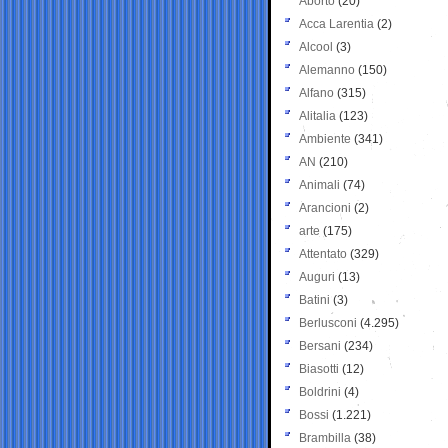
Aborto
(20)
Acca Larentia
(2)
Alcool
(3)
Alemanno
(150)
Alfano
(315)
Alitalia
(123)
Ambiente
(341)
AN
(210)
Animali
(74)
Arancioni
(2)
arte
(175)
Attentato
(329)
Auguri
(13)
Batini
(3)
Berlusconi
(4.295)
Bersani
(234)
Biasotti
(12)
Boldrini
(4)
Bossi
(1.221)
Brambilla
(38)