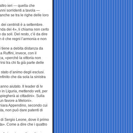
altro ieri — quella che
nni sorridenti a tavola —
anche se tra le righe delle loro
dei centristi è a settembre.
da dei 4», li chiama non certo
a soli. Del resto, c’è da dire
on è che regni l’armonia e non
 tiene a debita distanza da
 Ruffini, invece, con il
ca, «perché la vittoria non
si tra chi fa già parte delle
ro stato d’animo degli esclusi.
nfinito che da sola la sinistra
anno aiutato. Il leader di Iv
in Liguria, mettendo veti, per
iegherà ai cittadini». Sulla
 un favore a Meloni».
 Chiara Appendino, secondo cui
ta, non può dare patenti di
 di Sergio Leone, dove il primo
a». Come a dire che i quattro