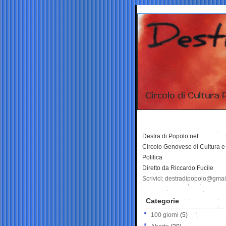
Destra di Popolo.net
Circolo Genovese di Cultura e
Politica
Diretto da Riccardo Fucile
Scrivici: destradipopolo@gma
Categorie
100 giorni
(5)