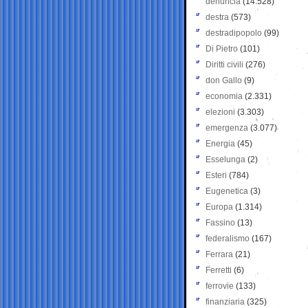
denuncia
(14.528)
destra
(573)
destradipopolo
(99)
Di Pietro
(101)
Diritti civili
(276)
don Gallo
(9)
economia
(2.331)
elezioni
(3.303)
emergenza
(3.077)
Energia
(45)
Esselunga
(2)
Esteri
(784)
Eugenetica
(3)
Europa
(1.314)
Fassino
(13)
federalismo
(167)
Ferrara
(21)
Ferretti
(6)
ferrovie
(133)
finanziaria
(325)