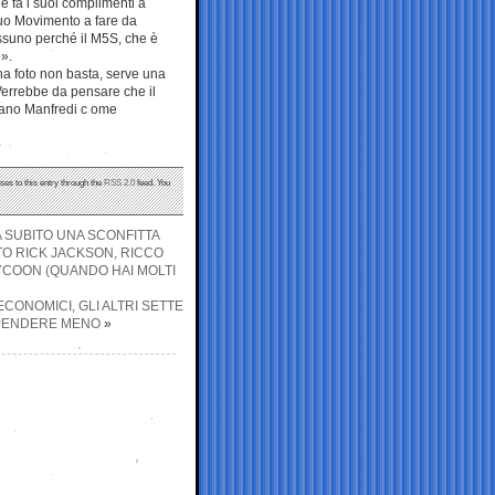
e fa i suoi complimenti a
suo Movimento a fare da
ssuno perché il M5S, che è
e».
a foto non basta, serve una
Verrebbe da pensare che il
tano Manfredi c ome
ses to this entry through the
RSS 2.0
feed. You
A SUBITO UNA SCONFITTA
TO RICK JACKSON, RICCO
YCOON (QUANDO HAI MOLTI
ECONOMICI, GLI ALTRI SETTE
SPENDERE MENO
»