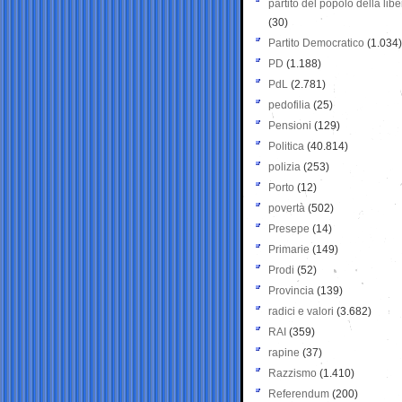
partito del popolo della libe
(30)
Partito Democratico
(1.034)
PD
(1.188)
PdL
(2.781)
pedofilia
(25)
Pensioni
(129)
Politica
(40.814)
polizia
(253)
Porto
(12)
povertà
(502)
Presepe
(14)
Primarie
(149)
Prodi
(52)
Provincia
(139)
radici e valori
(3.682)
RAI
(359)
rapine
(37)
Razzismo
(1.410)
Referendum
(200)