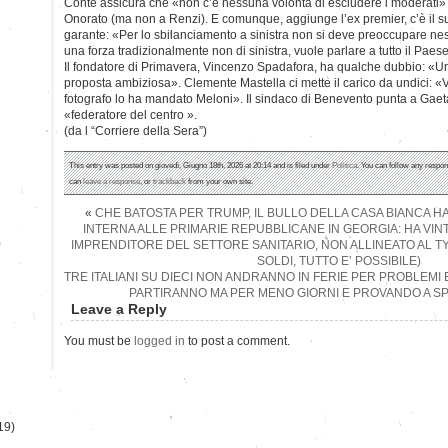
Conte assicura che «non c’è nessuna volontà di escludere i moderati» 
Onorato (ma non a Renzi). E comunque, aggiunge l’ex premier, c’è il 
garante: «Per lo sbilanciamento a sinistra non si deve preoccupare ne
una forza tradizionalmente non di sinistra, vuole parlare a tutto il Paes
Il fondatore di Primavera, Vincenzo Spadafora, ha qualche dubbio: «Un
proposta ambiziosa». Clemente Mastella ci mette il carico da undici: «
fotografo lo ha mandato Meloni». Il sindaco di Benevento punta a Gae
«federatore del centro ».
(da l “Corriere della Sera”)
This entry was posted on giovedì, Giugno 18th, 2026 at 20:14 and is filed under
Politica
. You can follow any respon
can
leave a response
, or
trackback
from your own site.
«
CHE BATOSTA PER TRUMP, IL BULLO DELLA CASA BIANCA H
INTERNA ALLE PRIMARIE REPUBBLICANE IN GEORGIA: HA VIN
)
IMPRENDITORE DEL SETTORE SANITARIO, NON ALLINEATO AL T
SOLDI, TUTTO E’ POSSIBILE)
TRE ITALIANI SU DIECI NON ANDRANNO IN FERIE PER PROBLEMI 
PARTIRANNO MA PER MENO GIORNI E PROVANDO A 
Leave a Reply
You must be
logged in
to post a comment.
19)