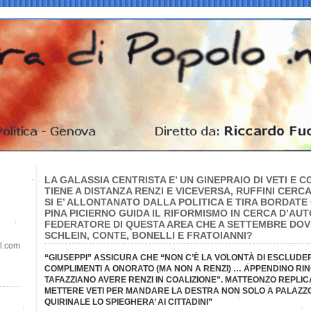
LA GALASSIA CENTRISTA E’ UN GINEPRAIO DI VETI E
TIENE A DISTANZA RENZI E VICEVERSA, RUFFINI CERC
SI E’ ALLONTANATO DALLA POLITICA E TIRA BORDAT
PINA PICIERNO GUIDA IL RIFORMISMO IN CERCA D’AUTO
FEDERATORE DI QUESTA AREA CHE A SETTEMBRE DOV
SCHLEIN, CONTE, BONELLI E FRATOIANNI?
il.com
“GIUSEPPI” ASSICURA CHE “NON C’È LA VOLONTÀ DI ESCLUDERE
COMPLIMENTI A ONORATO (MA NON A RENZI) … APPENDINO RI
TAFAZZIANO AVERE RENZI IN COALIZIONE”. MATTEONZO REPLI
METTERE VETI PER MANDARE LA DESTRA NON SOLO A PALAZZO
QUIRINALE LO SPIEGHERA’ AI CITTADINI”