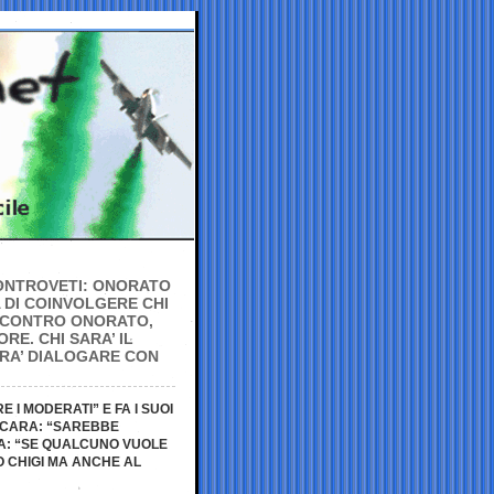
 CONTROVETI: ONORATO
A DI COINVOLGERE CHI
E CONTRO ONORATO,
RE. CHI SARA’ IL
RA’ DIALOGARE CON
 I MODERATI” E FA I SUOI
NCARA: “SAREBBE
CA: “SE QUALCUNO VUOLE
 CHIGI MA ANCHE AL