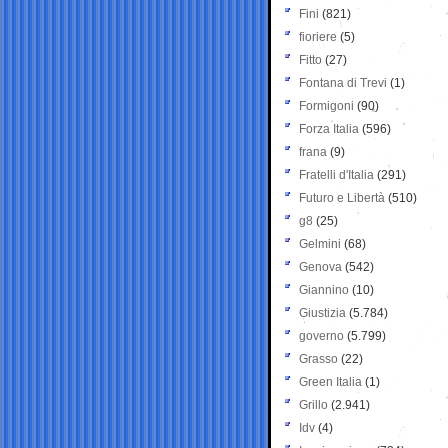
Fini
(821)
fioriere
(5)
Fitto
(27)
Fontana di Trevi
(1)
Formigoni
(90)
Forza Italia
(596)
frana
(9)
Fratelli d'Italia
(291)
Futuro e Libertà
(510)
g8
(25)
Gelmini
(68)
Genova
(542)
Giannino
(10)
Giustizia
(5.784)
governo
(5.799)
Grasso
(22)
Green Italia
(1)
Grillo
(2.941)
Idv
(4)