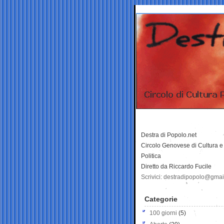
Destra di Popolo.net
Circolo Genovese di Cultura e
Politica
Diretto da Riccardo Fucile
Scrivici: destradipopolo@gma
Categorie
100 giorni
(5)