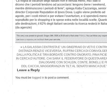
“La voglia di vacanze degli italiani non è venuta meno, ma i dati ci
dicono che i periodi tendono ad accorciarsi: tengono bene i weekend,
mentre diminuiscono i periodi di ferie”, spiega Katia Cazzaniga, senior
director Corporate Reputation di Ipsos Doxa. Luglio viene preferito ad
agosto, per i costi minori e per evitare l’overturism, e si spenderà meno
soprattutto per lo shopping e le spese extra nelle località scelte. Quant
alle destinazioni, il 62% degli italiani secondo la ricerca resterà in Italia
(da agenzie)
This entry was posted on giovedì, Giugno 18th, 2026 at 20:16 and is filed under
Politica
. You can follow any respon
can
leave a response
, or
trackback
from your own site.
«
LA GALASSIA CENTRISTA E’ UN GINEPRAIO DI VETI E CONTR
DISTANZA RENZI E VICEVERSA, RUFFINI CERCA DI COINVOLGER
DALLA POLITICA E TIRA BORDATE CONTRO ONORATO, PINA PICI
IN CERCA D’AUTORE. CHI SARA’ IL FEDERATORE DI QUESTA ARE
DIALOGARE CON SCHLEIN, CONTE, BONELLI E F
DDL CACCIA, MAGGIORANZA IN TILT: AL SENATO MANCA DUE
Leave a Reply
You must be
logged in
to post a comment.