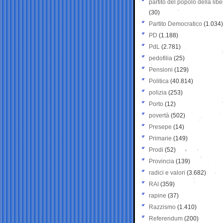
partito del popolo della libe
(30)
Partito Democratico
(1.034)
PD
(1.188)
PdL
(2.781)
pedofilia
(25)
Pensioni
(129)
Politica
(40.814)
polizia
(253)
Porto
(12)
povertà
(502)
Presepe
(14)
Primarie
(149)
Prodi
(52)
Provincia
(139)
radici e valori
(3.682)
RAI
(359)
rapine
(37)
Razzismo
(1.410)
Referendum
(200)