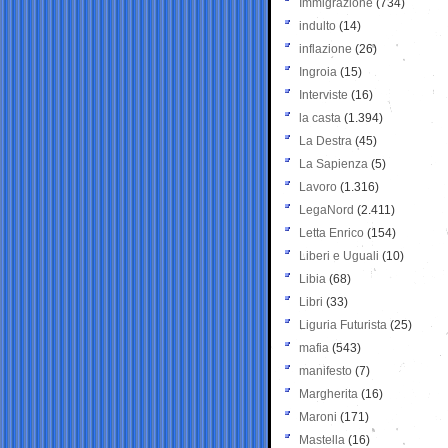
Immigrazione
(734)
indulto
(14)
inflazione
(26)
Ingroia
(15)
Interviste
(16)
la casta
(1.394)
La Destra
(45)
La Sapienza
(5)
Lavoro
(1.316)
LegaNord
(2.411)
Letta Enrico
(154)
Liberi e Uguali
(10)
Libia
(68)
Libri
(33)
Liguria Futurista
(25)
mafia
(543)
manifesto
(7)
Margherita
(16)
Maroni
(171)
Mastella
(16)