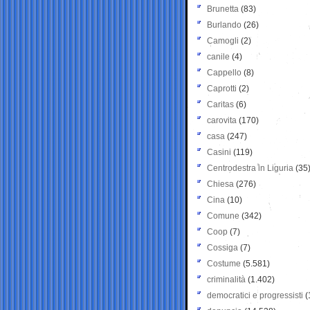
Brunetta
(83)
Burlando
(26)
Camogli
(2)
canile
(4)
Cappello
(8)
Caprotti
(2)
Caritas
(6)
carovita
(170)
casa
(247)
Casini
(119)
Centrodestra in Liguria
(35
Chiesa
(276)
Cina
(10)
Comune
(342)
Coop
(7)
Cossiga
(7)
Costume
(5.581)
criminalità
(1.402)
democratici e progressisti
(