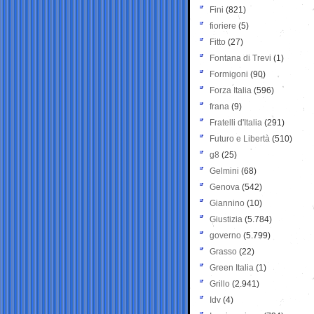
Fini
(821)
fioriere
(5)
Fitto
(27)
Fontana di Trevi
(1)
Formigoni
(90)
Forza Italia
(596)
frana
(9)
Fratelli d'Italia
(291)
Futuro e Libertà
(510)
g8
(25)
Gelmini
(68)
Genova
(542)
Giannino
(10)
Giustizia
(5.784)
governo
(5.799)
Grasso
(22)
Green Italia
(1)
Grillo
(2.941)
Idv
(4)