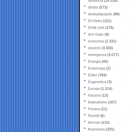
denuncia
(14.528)
destra
(573)
destradipopolo
(99)
Di Pietro
(101)
Diritti civili
(276)
don Gallo
(9)
economia
(2.331)
elezioni
(3.303)
emergenza
(3.077)
Energia
(45)
Esselunga
(2)
Esteri
(784)
Eugenetica
(3)
Europa
(1.314)
Fassino
(13)
federalismo
(167)
Ferrara
(21)
Ferretti
(6)
ferrovie
(133)
finanziaria
(325)