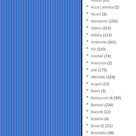
Aborto
(20)
Acca Larentia
(2)
Alcool
(3)
Alemanno
(150)
Alfano
(315)
Alitalia
(123)
Ambiente
(341)
AN
(210)
Animali
(74)
Arancioni
(2)
arte
(175)
Attentato
(329)
Auguri
(13)
Batini
(3)
Berlusconi
(4.295)
Bersani
(234)
Biasotti
(12)
Boldrini
(4)
Bossi
(1.221)
Brambilla
(38)