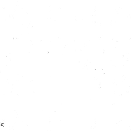
)
19)