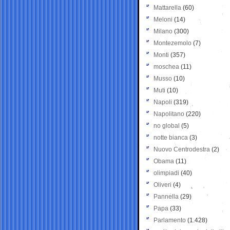
Mattarella
(60)
Meloni
(14)
Milano
(300)
Montezemolo
(7)
Monti
(357)
moschea
(11)
Musso
(10)
Muti
(10)
Napoli
(319)
Napolitano
(220)
no global
(5)
notte bianca
(3)
Nuovo Centrodestra
(2)
Obama
(11)
olimpiadi
(40)
Oliveri
(4)
Pannella
(29)
Papa
(33)
Parlamento
(1.428)