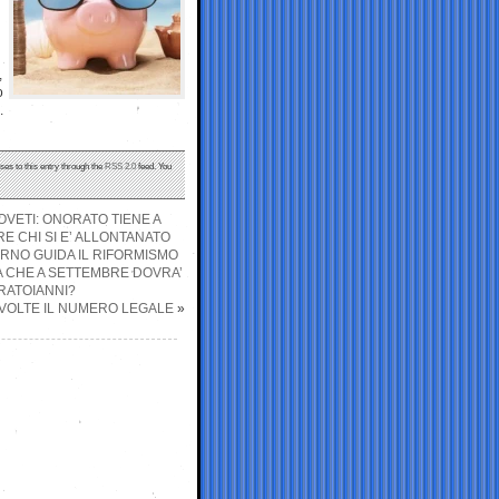
,
o
.
ses to this entry through the
RSS 2.0
feed. You
OVETI: ONORATO TIENE A
E CHI SI E’ ALLONTANATO
ERNO GUIDA IL RIFORMISMO
A CHE A SETTEMBRE DOVRA’
RATOIANNI?
 VOLTE IL NUMERO LEGALE
»