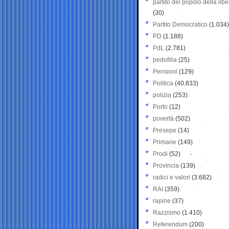
partito del popolo della libe
(30)
Partito Democratico
(1.034)
PD
(1.188)
PdL
(2.781)
pedofilia
(25)
Pensioni
(129)
Politica
(40.833)
polizia
(253)
Porto
(12)
povertà
(502)
Presepe
(14)
Primarie
(149)
Prodi
(52)
Provincia
(139)
radici e valori
(3.682)
RAI
(359)
rapine
(37)
Razzismo
(1.410)
Referendum
(200)