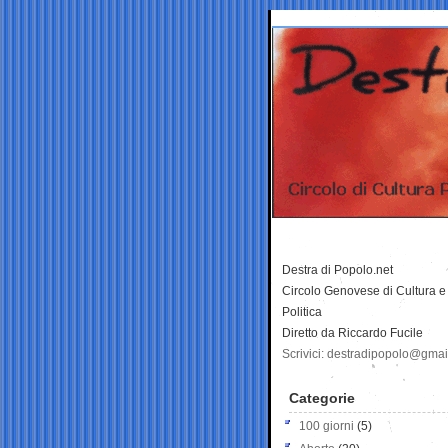
Destra di Popolo.net
Circolo Genovese di Cultura e
Politica
Diretto da Riccardo Fucile
Scrivici: destradipopolo@gma
Categorie
100 giorni
(5)