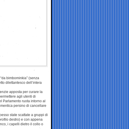
ti “da bimbominkia” (senza
to dilettantesco dell’intera
agenzie apposta per curare la
rmettere agli utenti di
del Parlamento ruota intorno al
 dimentica persino di cancellare
esso state scattate a gruppi di
profilo destro) e con appena
o, i capelli dietro il collo o