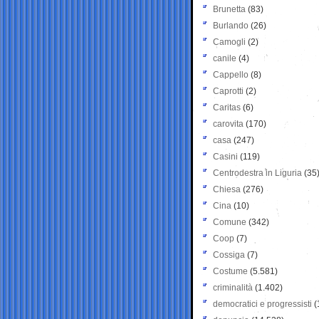
Brunetta
(83)
Burlando
(26)
Camogli
(2)
canile
(4)
Cappello
(8)
Caprotti
(2)
Caritas
(6)
carovita
(170)
casa
(247)
Casini
(119)
Centrodestra in Liguria
(35
Chiesa
(276)
Cina
(10)
Comune
(342)
Coop
(7)
Cossiga
(7)
Costume
(5.581)
criminalità
(1.402)
democratici e progressisti
(