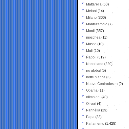
Mattarella
(60)
Meloni
(14)
Milano
(300)
Montezemolo
(7)
Monti
(357)
moschea
(11)
Musso
(10)
Muti
(10)
Napoli
(319)
Napolitano
(220)
no global
(5)
notte bianca
(3)
Nuovo Centrodestra
(2)
Obama
(11)
olimpiadi
(40)
Oliveri
(4)
Pannella
(29)
Papa
(33)
Parlamento
(1.428)