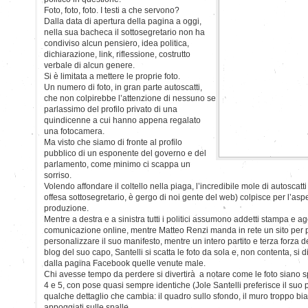
Foto, foto, foto. I testi a che servono?
Dalla data di apertura della pagina a oggi,
nella sua bacheca il sottosegretario non ha
condiviso alcun pensiero, idea politica,
dichiarazione, link, riflessione, costrutto
verbale di alcun genere.
Si è limitata a mettere le proprie foto.
Un numero di foto, in gran parte autoscatti,
che non colpirebbe l’attenzione di nessuno se
parlassimo del profilo privato di una
quindicenne a cui hanno appena regalato
una fotocamera.
Ma visto che siamo di fronte al profilo
pubblico di un esponente del governo e del
parlamento, come minimo ci scappa un
sorriso.
Volendo affondare il coltello nella piaga, l’incredibile mole di autoscat
offesa sottosegretario, è gergo di noi gente del web) colpisce per l’aspet
produzione.
Mentre a destra e a sinistra tutti i politici assumono addetti stampa e 
comunicazione online, mentre Matteo Renzi manda in rete un sito per pe
personalizzare il suo manifesto, mentre un intero partito e terza forza 
blog del suo capo, Santelli si scatta le foto da sola e, non contenta, si
dalla pagina Facebook quelle venute male.
Chi avesse tempo da perdere si divertirà a notare come le foto siano sp
4 e 5, con pose quasi sempre identiche (Jole Santelli preferisce il suo 
qualche dettaglio che cambia: il quadro sullo sfondo, il muro troppo bianc
appoggiati sulle spalle.