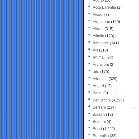
Aborto
(20)
Acca Larentia
(2)
Alcool
(3)
Alemanno
(150)
Alfano
(315)
Alitalia
(123)
Ambiente
(341)
AN
(210)
Animali
(74)
Arancioni
(2)
arte
(175)
Attentato
(329)
Auguri
(13)
Batini
(3)
Berlusconi
(4.295)
Bersani
(234)
Biasotti
(12)
Boldrini
(4)
Bossi
(1.221)
Brambilla
(38)