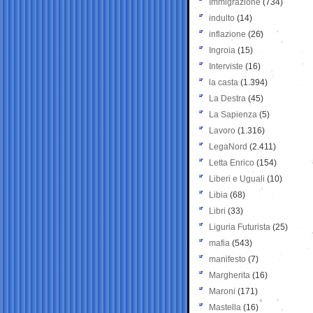
Immigrazione
(734)
indulto
(14)
inflazione
(26)
Ingroia
(15)
Interviste
(16)
la casta
(1.394)
La Destra
(45)
La Sapienza
(5)
Lavoro
(1.316)
LegaNord
(2.411)
Letta Enrico
(154)
Liberi e Uguali
(10)
Libia
(68)
Libri
(33)
Liguria Futurista
(25)
mafia
(543)
manifesto
(7)
Margherita
(16)
Maroni
(171)
Mastella
(16)