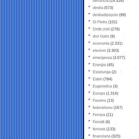
denuncia
(14.528)
destra
(573)
destradipopolo
(99)
Di Pietro
(101)
Diritti civili
(276)
don Gallo
(9)
economia
(2.331)
elezioni
(3.303)
emergenza
(3.077)
Energia
(45)
Esselunga
(2)
Esteri
(784)
Eugenetica
(3)
Europa
(1.314)
Fassino
(13)
federalismo
(167)
Ferrara
(21)
Ferretti
(6)
ferrovie
(133)
finanziaria
(325)