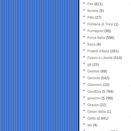
Fini
(821)
fioriere
(5)
Fitto
(27)
Fontana di Trevi
(1)
Formigoni
(90)
Forza Italia
(596)
frana
(9)
Fratelli d'Italia
(291)
Futuro e Libertà
(510)
g8
(25)
Gelmini
(68)
Genova
(542)
Giannino
(10)
Giustizia
(5.784)
governo
(5.799)
Grasso
(22)
Green Italia
(1)
Grillo
(2.941)
Idv
(4)