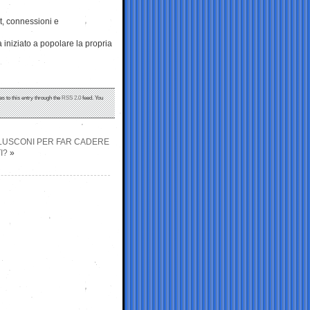
et, connessioni e
 iniziato a popolare la propria
s to this entry through the
RSS 2.0
feed. You
ERLUSCONI PER FAR CADERE
I?
»