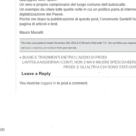
Un vero e proprio campionario del luogo comune dell’autoscatto.
Un esempio da citare tutte quelle volte in cui un politico parla di intern
digitalizzazione del Paese.
Poche ore dopo la pubblicazione di questo post, l’onorevole Santelli ha
pagina di articoli e testi.
Mauro Munafò
This entry was posted on lunedì, Novembre 11th, 2013 at 17:39 and is filed under
PdL
. You can follow any response
can
leave a response
, or
trackback
from your own site.
«
BUGIE E TRADIMENTI DIETRO L’ADDIO DI PRODI
LAVITOLA AGGIORNA I CONTI, NON 3 MA 8 MILIONI SPESI DA B
PRODI: E GLI ALTRI A CHI SONO STATI DAT
Leave a Reply
)
You must be
logged in
to post a comment.
19)