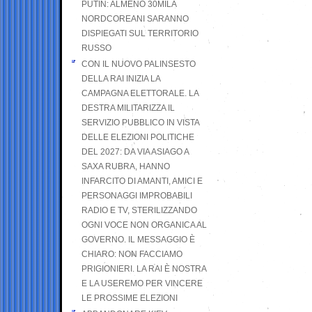
PUTIN: ALMENO 30MILA
NORDCOREANI SARANNO
DISPIEGATI SUL TERRITORIO
RUSSO
CON IL NUOVO PALINSESTO
DELLA RAI INIZIA LA
CAMPAGNA ELETTORALE. LA
DESTRA MILITARIZZA IL
SERVIZIO PUBBLICO IN VISTA
DELLE ELEZIONI POLITICHE
DEL 2027: DA VIA ASIAGO A
SAXA RUBRA, HANNO
INFARCITO DI AMANTI, AMICI E
PERSONAGGI IMPROBABILI
RADIO E TV, STERILIZZANDO
OGNI VOCE NON ORGANICA AL
GOVERNO. IL MESSAGGIO È
CHIARO: NON FACCIAMO
PRIGIONIERI. LA RAI È NOSTRA
E LA USEREMO PER VINCERE
LE PROSSIME ELEZIONI