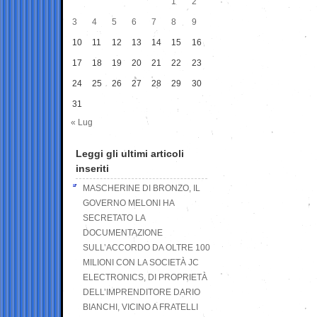
1
2
3
4
5
6
7
8
9
10
11
12
13
14
15
16
17
18
19
20
21
22
23
24
25
26
27
28
29
30
31
« Lug
Leggi gli ultimi articoli
inseriti
MASCHERINE DI BRONZO, IL
GOVERNO MELONI HA
SECRETATO LA
DOCUMENTAZIONE
SULL’ACCORDO DA OLTRE 100
MILIONI CON LA SOCIETÀ JC
ELECTRONICS, DI PROPRIETÀ
DELL’IMPRENDITORE DARIO
BIANCHI, VICINO A FRATELLI