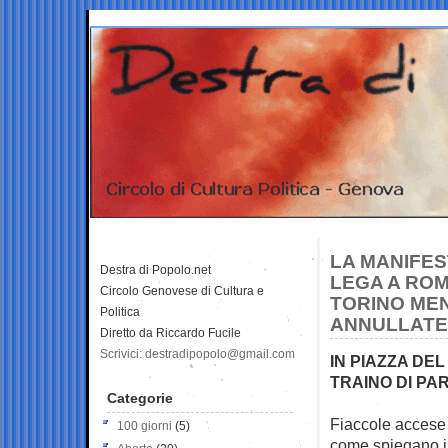
LA MANIFES
Destra di Popolo.net
LEGA A ROM
Circolo Genovese di Cultura e
TORINO MEN
Politica
ANNULLATE
Diretto da Riccardo Fucile
Scrivici: destradipopolo@gmail.com
IN PIAZZA DE
TRAINO DI PA
Categorie
Fiaccole accese
100 giorni
(5)
come
spiegano i