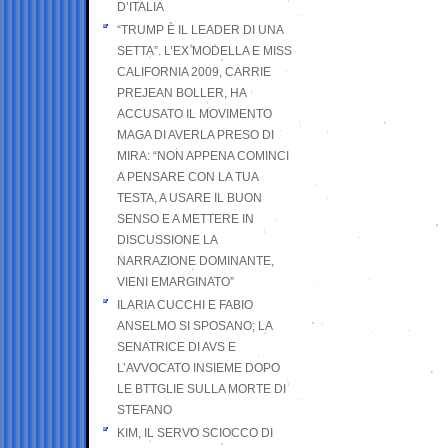
D’ITALIA
“TRUMP È IL LEADER DI UNA
SETTA”. L’EX MODELLA E MISS
CALIFORNIA 2009, CARRIE
PREJEAN BOLLER, HA
ACCUSATO IL MOVIMENTO
MAGA DI AVERLA PRESO DI
MIRA: “NON APPENA COMINCI
A PENSARE CON LA TUA
TESTA, A USARE IL BUON
SENSO E A METTERE IN
DISCUSSIONE LA
NARRAZIONE DOMINANTE,
VIENI EMARGINATO”
ILARIA CUCCHI E FABIO
ANSELMO SI SPOSANO; LA
SENATRICE DI AVS E
L’AVVOCATO INSIEME DOPO
LE BTTGLIE SULLA MORTE DI
STEFANO
KIM, IL SERVO SCIOCCO DI