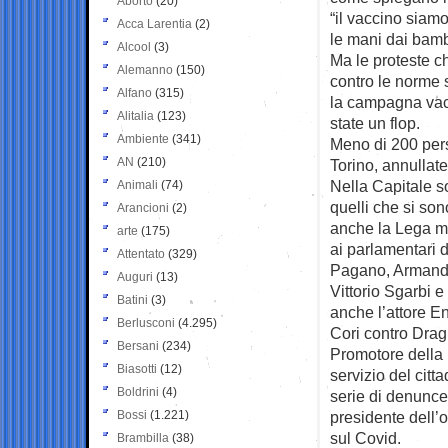
Aborto
(20)
“il vaccino siamo 
Acca Larentia
(2)
le mani dai bamb
Alcool
(3)
Ma le proteste ch
Alemanno
(150)
contro le norme 
Alfano
(315)
la campagna vac
Alitalia
(123)
state un flop.
Ambiente
(341)
Meno di 200 per
AN
(210)
Torino, annullat
Nella Capitale s
Animali
(74)
quelli che si so
Arancioni
(2)
anche la Lega ma
arte
(175)
ai parlamentari d
Attentato
(329)
Pagano, Armando 
Auguri
(13)
Vittorio Sgarbi 
Batini
(3)
anche l’attore E
Berlusconi
(4.295)
Cori contro Dragh
Bersani
(234)
Promotore della 
Biasotti
(12)
servizio del citt
Boldrini
(4)
serie di denunce 
Bossi
(1.221)
presidente dell’o
sul Covid.
Brambilla
(38)