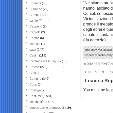
“Ne stiamo prepa
Brunetta
(83)
hanno lasciato d
Burlando
(26)
Cunial, conosciu
Camogli
(2)
Vicino staziona D
canile
(4)
prende il megafon
Cappello
(8)
degli ebrei e qu
Caprotti
(2)
sabato, spuntano 
Caritas
(6)
(da agenzie)
carovita
(170)
casa
(247)
This entry was posted o
responses to this entr
Casini
(119)
Centrodestra in Liguria
(35)
«
ORA PER FONTANA
Chiesa
(276)
IL PRESIDENTE DI
Cina
(10)
Comune
(342)
Leave a Rep
Coop
(7)
You must be
log
Cossiga
(7)
Costume
(5.581)
criminalità
(1.402)
democratici e progressisti
(19)