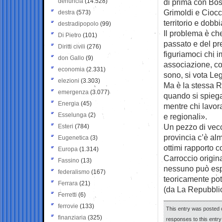
denuncia
(14.528)
di prima con Bos
Grimoldi e Ciocca
destra
(573)
territorio e dobb
destradipopolo
(99)
Il problema è che
Di Pietro
(101)
passato e del pr
Diritti civili
(276)
figuriamoci chi 
don Gallo
(9)
associazione, co
economia
(2.331)
sono, si vota Le
elezioni
(3.303)
Ma è la stessa R
emergenza
(3.077)
quando si spieg
Energia
(45)
mentre chi lavora
Esselunga
(2)
e regionali».
Un pezzo di vecch
Esteri
(784)
provincia c’è al
Eugenetica
(3)
ottimi rapporto 
Europa
(1.314)
Carroccio origina
Fassino
(13)
nessuno può espe
federalismo
(167)
teoricamente pot
Ferrara
(21)
(da La Repubbli
Ferretti
(6)
ferrovie
(133)
This entry was posted 
finanziaria
(325)
responses to this entr