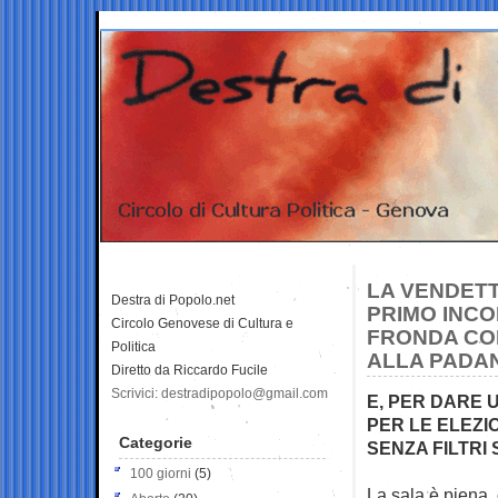
LA VENDETT
Destra di Popolo.net
PRIMO INCO
Circolo Genovese di Cultura e
FRONDA CON
Politica
ALLA PADA
Diretto da Riccardo Fucile
Scrivici: destradipopolo@gmail.com
E, PER DARE 
PER LE ELEZI
Categorie
SENZA FILTRI 
100 giorni
(5)
La sala è piena, 