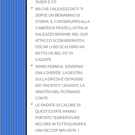
TASER E CP
MA CHE GALEAZZO DICI? TI
SERVE UN BIGNAMINO DI
STORIA. IL CAPOGRUPPO ALLA
CAMERA DI FRATELLI D’ITALIA,
GALEAZZO BIGNAMI, NEL SUO
ATTACCO SCONSIDERATO A
OSCAR LUIGI SCALFARO HA
DETTO UN BEL PO’ DI
CAZZATE
SIAMO FERMI AL GOVERNO
GIALLOVERDE: LA DESTRA
SULLA DIFESA È OSTAGGIO
DEI “PACIFISTI” LEGHISTI, LA
SINISTRA DEL PUTINIANO
CONTE
LE ONDATE DI CALORE DI
QUEST’ESTATE HANNO
PORTATO TEMPERATURE
RECORD IN TUTTA EUROPA E
UNA SICCITA’ MAI VISTA. I