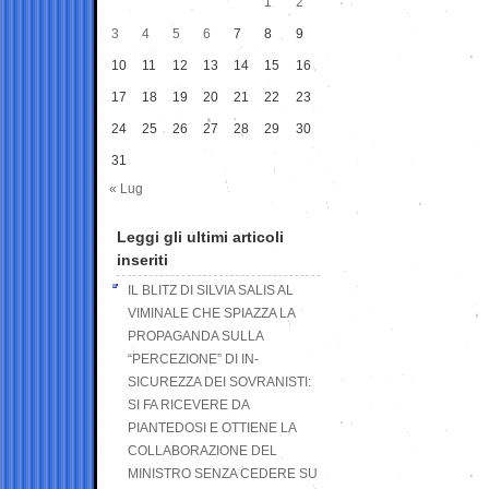
1
2
3
4
5
6
7
8
9
10
11
12
13
14
15
16
17
18
19
20
21
22
23
24
25
26
27
28
29
30
31
« Lug
Leggi gli ultimi articoli
inseriti
IL BLITZ DI SILVIA SALIS AL
VIMINALE CHE SPIAZZA LA
PROPAGANDA SULLA
“PERCEZIONE” DI IN-
SICUREZZA DEI SOVRANISTI:
SI FA RICEVERE DA
PIANTEDOSI E OTTIENE LA
COLLABORAZIONE DEL
MINISTRO SENZA CEDERE SU