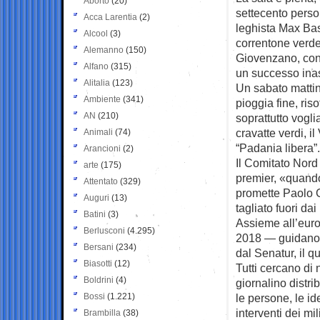
Aborto
(20)
settecento perso
Acca Larentia
(2)
leghista Max Bast
Alcool
(3)
correntone verde
Alemanno
(150)
Giovenzano, con
Alfano
(315)
un successo inas
Alitalia
(123)
Un sabato matti
Ambiente
(341)
pioggia fine, ris
AN
(210)
soprattutto voglia
cravatte verdi, 
Animali
(74)
“Padania libera”.
Arancioni
(2)
Il Comitato Nord
arte
(175)
premier, «quando 
Attentato
(329)
promette Paolo G
Auguri
(13)
tagliato fuori da
Batini
(3)
Assieme all’eur
Berlusconi
(4.295)
2018 — guidano q
Bersani
(234)
dal Senatur, il q
Biasotti
(12)
Tutti cercano di
Boldrini
(4)
giornalino distri
Bossi
(1.221)
le persone, le id
interventi dei mi
Brambilla
(38)