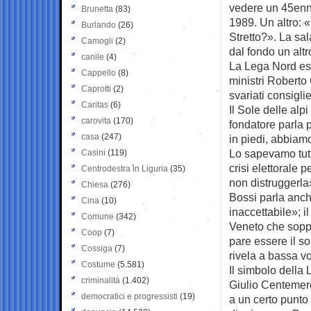
vedere un 45enne 
Brunetta
(83)
1989. Un altro: «
Burlando
(26)
Stretto?». La sal
Camogli
(2)
dal fondo un altro
canile
(4)
La Lega Nord esi
Cappello
(8)
ministri Roberto
Caprotti
(2)
svariati consiglie
Caritas
(6)
Il Sole delle alp
carovita
(170)
fondatore parla p
casa
(247)
in piedi, abbiamo
Lo sapevamo tut
Casini
(119)
crisi elettorale
Centrodestra in Liguria
(35)
non distruggerla
Chiesa
(276)
Bossi parla anche
Cina
(10)
inaccettabile»; i
Comune
(342)
Veneto che sopp
Coop
(7)
pare essere il so
Cossiga
(7)
rivela a bassa v
Costume
(5.581)
Il simbolo della
criminalità
(1.402)
Giulio Centemero 
democratici e progressisti
(19)
a un certo punto