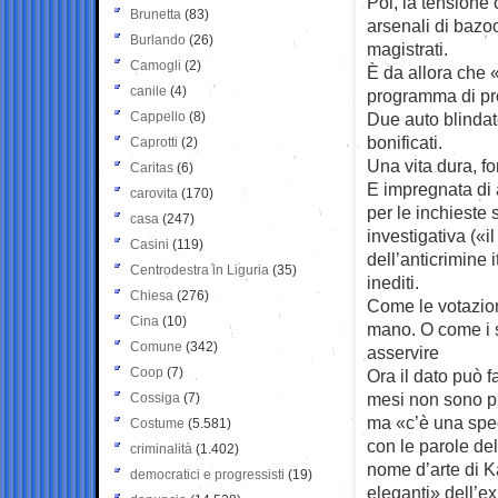
Poi, la tensione 
Brunetta
(83)
arsenali di bazoo
Burlando
(26)
magistrati.
Camogli
(2)
È da allora che «
canile
(4)
programma di pr
Cappello
(8)
Due auto blindat
bonificati.
Caprotti
(2)
Una vita dura, for
Caritas
(6)
E impregnata di 
carovita
(170)
per le inchieste
casa
(247)
investigativa («i
Casini
(119)
dell’anticrimine i
Centrodestra in Liguria
(35)
inediti.
Chiesa
(276)
Come le votazion
Cina
(10)
mano. O come i si
Comune
(342)
asservire
Coop
(7)
Ora il dato può f
mesi non sono più
Cossiga
(7)
ma «c’è una spec
Costume
(5.581)
con le parole de
criminalità
(1.402)
nome d’arte di 
democratici e progressisti
(19)
eleganti» dell’e