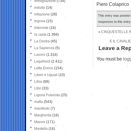
Immigrazione
(734)
Piero Colaprico
indulto
(14)
inflazione
(26)
This entry was posted o
Ingroia
(15)
responses to this entr
Interviste
(16)
«
CINQUESTELLE R
la casta
(1.394)
La Destra
(45)
E IL CAVALI
Leave a Rep
La Sapienza
(5)
Lavoro
(1.316)
You must be
log
LegaNord
(2.411)
Letta Enrico
(154)
Liberi e Uguali
(10)
Libia
(68)
Libri
(33)
Liguria Futurista
(25)
mafia
(543)
manifesto
(7)
Margherita
(16)
Maroni
(171)
Mastella
(16)