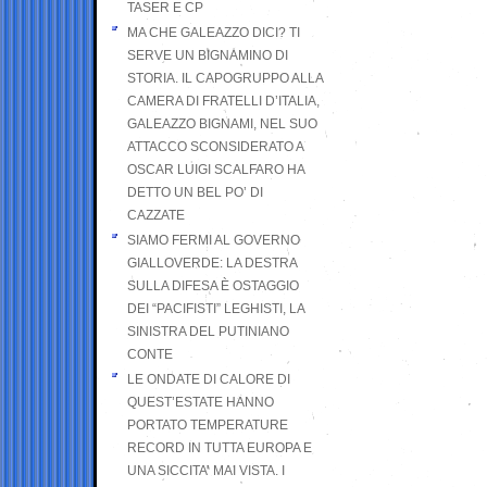
TASER E CP
MA CHE GALEAZZO DICI? TI
SERVE UN BIGNAMINO DI
STORIA. IL CAPOGRUPPO ALLA
CAMERA DI FRATELLI D’ITALIA,
GALEAZZO BIGNAMI, NEL SUO
ATTACCO SCONSIDERATO A
OSCAR LUIGI SCALFARO HA
DETTO UN BEL PO’ DI
CAZZATE
SIAMO FERMI AL GOVERNO
GIALLOVERDE: LA DESTRA
SULLA DIFESA È OSTAGGIO
DEI “PACIFISTI” LEGHISTI, LA
SINISTRA DEL PUTINIANO
CONTE
LE ONDATE DI CALORE DI
QUEST’ESTATE HANNO
PORTATO TEMPERATURE
RECORD IN TUTTA EUROPA E
UNA SICCITA’ MAI VISTA. I