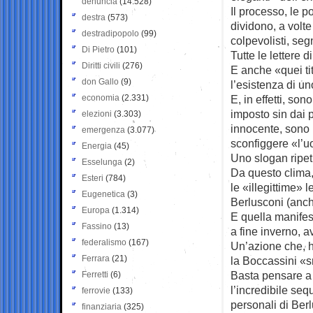
denuncia
(14.528)
Il processo, le 
destra
(573)
dividono, a volte
destradipopolo
(99)
colpevolisti, seg
Di Pietro
(101)
Tutte le lettere d
Diritti civili
(276)
E anche «quei tito
don Gallo
(9)
l’esistenza di un
economia
(2.331)
E, in effetti, so
imposto sin dai 
elezioni
(3.303)
innocente, sono 
emergenza
(3.077)
sconfiggere «l’u
Energia
(45)
Uno slogan ripetu
Esselunga
(2)
Da questo clima,
Esteri
(784)
le «illegittime» 
Eugenetica
(3)
Berlusconi (anche
Europa
(1.314)
E quella manifes
Fassino
(13)
a fine inverno, 
federalismo
(167)
Un’azione che, ha
Ferrara
(21)
la Boccassini «s
Basta pensare a 
Ferretti
(6)
l’incredibile seq
ferrovie
(133)
personali di Ber
finanziaria
(325)