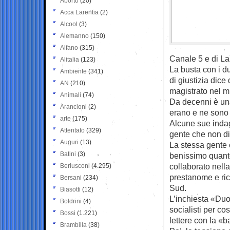
Aborto
(20)
Acca Larentia
(2)
Alcool
(3)
Alemanno
(150)
Alfano
(315)
Canale 5 e di La
Alitalia
(123)
La busta con i due
Ambiente
(341)
di giustizia dice
AN
(210)
magistrato nel mi
Animali
(74)
Da decenni è una
Arancioni
(2)
erano e ne sono 
arte
(175)
Alcune sue indag
Attentato
(329)
gente che non d
Auguri
(13)
La stessa gente 
Batini
(3)
benissimo quant
collaborato nell
Berlusconi
(4.295)
prestanome e rici
Bersani
(234)
Sud.
Biasotti
(12)
L’inchiesta «Duo
Boldrini
(4)
socialisti per co
Bossi
(1.221)
lettere con la «
Brambilla
(38)