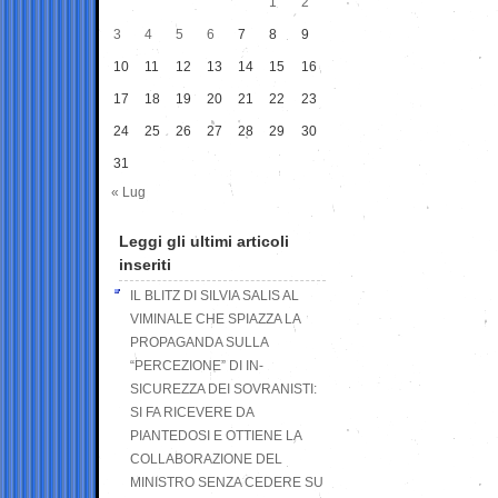
1
2
3
4
5
6
7
8
9
10
11
12
13
14
15
16
17
18
19
20
21
22
23
24
25
26
27
28
29
30
31
« Lug
Leggi gli ultimi articoli
inseriti
IL BLITZ DI SILVIA SALIS AL
VIMINALE CHE SPIAZZA LA
PROPAGANDA SULLA
“PERCEZIONE” DI IN-
SICUREZZA DEI SOVRANISTI:
SI FA RICEVERE DA
PIANTEDOSI E OTTIENE LA
COLLABORAZIONE DEL
MINISTRO SENZA CEDERE SU