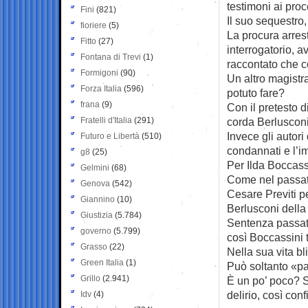
testimoni ai pro
Fini
(821)
Il suo sequestro,
fioriere
(5)
La procura arres
Fitto
(27)
interrogatorio, 
Fontana di Trevi
(1)
raccontato che 
Formigoni
(90)
Un altro magistr
Forza Italia
(596)
potuto fare?
frana
(9)
Con il pretesto 
Fratelli d'Italia
(291)
corda Berlusconi
Invece gli autor
Futuro e Libertà
(510)
condannati e l’i
g8
(25)
Per Ilda Boccassi
Gelmini
(68)
Come nel passato
Genova
(542)
Cesare Previti pe
Giannino
(10)
Berlusconi dell
Giustizia
(5.784)
Sentenza passata
governo
(5.799)
così Boccassini 
Grasso
(22)
Nella sua vita bl
Green Italia
(1)
Può soltanto «parl
Grillo
(2.941)
È un po’ poco? S
delirio, così con
Idv
(4)