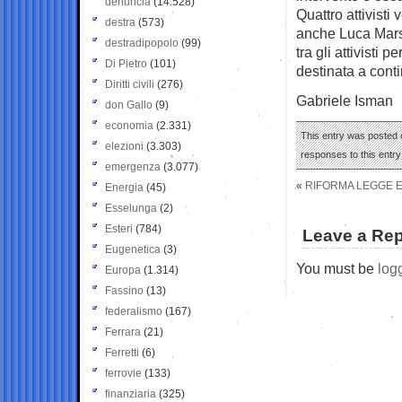
denuncia
(14.528)
Quattro attivisti 
destra
(573)
anche Luca Marsi
destradipopolo
(99)
tra gli attivisti
Di Pietro
(101)
destinata a cont
Diritti civili
(276)
Gabriele Isman
don Gallo
(9)
economia
(2.331)
This entry was posted o
elezioni
(3.303)
responses to this entr
emergenza
(3.077)
«
RIFORMA LEGGE 
Energia
(45)
Esselunga
(2)
Esteri
(784)
Leave a Rep
Eugenetica
(3)
You must be
log
Europa
(1.314)
Fassino
(13)
federalismo
(167)
Ferrara
(21)
Ferretti
(6)
ferrovie
(133)
finanziaria
(325)