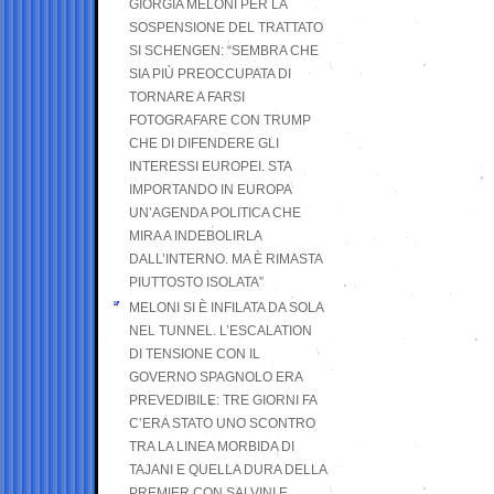
GIORGIA MELONI PER LA
SOSPENSIONE DEL TRATTATO
SI SCHENGEN: “SEMBRA CHE
SIA PIÙ PREOCCUPATA DI
TORNARE A FARSI
FOTOGRAFARE CON TRUMP
CHE DI DIFENDERE GLI
INTERESSI EUROPEI. STA
IMPORTANDO IN EUROPA
UN’AGENDA POLITICA CHE
MIRA A INDEBOLIRLA
DALL’INTERNO. MA È RIMASTA
PIUTTOSTO ISOLATA”
MELONI SI È INFILATA DA SOLA
NEL TUNNEL. L’ESCALATION
DI TENSIONE CON IL
GOVERNO SPAGNOLO ERA
PREVEDIBILE: TRE GIORNI FA
C’ERA STATO UNO SCONTRO
TRA LA LINEA MORBIDA DI
TAJANI E QUELLA DURA DELLA
PREMIER CON SALVINI E