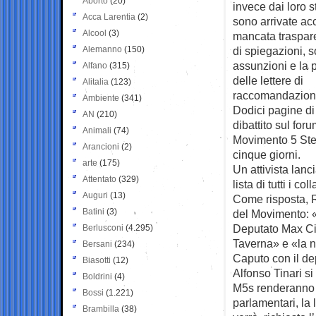
Aborto
(20)
invece dai loro st
Acca Larentia
(2)
sono arrivate ac
Alcool
(3)
mancata traspare
Alemanno
(150)
di spiegazioni, s
assunzioni e la 
Alfano
(315)
delle lettere di
Alitalia
(123)
raccomandazion
Ambiente
(341)
Dodici pagine di i
AN
(210)
dibattito sul fo
Animali
(74)
Movimento 5 Stel
Arancioni
(2)
cinque giorni.
arte
(175)
Un attivista lan
Attentato
(329)
lista di tutti i c
Auguri
(13)
Come risposta, Ro
Batini
(3)
del Movimento: «
Deputato Max Cic
Berlusconi
(4.295)
Taverna» e «la n
Bersani
(234)
Caputo con il de
Biasotti
(12)
Alfonso Tinari si
Boldrini
(4)
M5s renderanno p
Bossi
(1.221)
parlamentari, la 
Brambilla
(38)