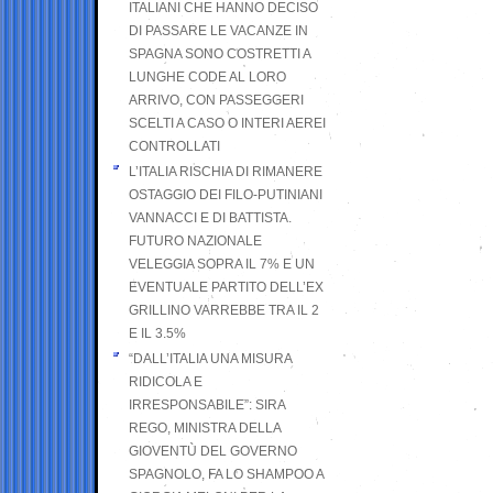
ITALIANI CHE HANNO DECISO
DI PASSARE LE VACANZE IN
SPAGNA SONO COSTRETTI A
LUNGHE CODE AL LORO
ARRIVO, CON PASSEGGERI
SCELTI A CASO O INTERI AEREI
CONTROLLATI
L’ITALIA RISCHIA DI RIMANERE
OSTAGGIO DEI FILO-PUTINIANI
VANNACCI E DI BATTISTA.
FUTURO NAZIONALE
VELEGGIA SOPRA IL 7% E UN
EVENTUALE PARTITO DELL’EX
GRILLINO VARREBBE TRA IL 2
E IL 3.5%
“DALL’ITALIA UNA MISURA
RIDICOLA E
IRRESPONSABILE”: SIRA
REGO, MINISTRA DELLA
GIOVENTÙ DEL GOVERNO
SPAGNOLO, FA LO SHAMPOO A