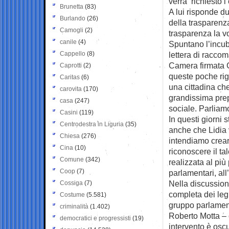
verrà richiesto 
Brunetta
(83)
A lui risponde du
Burlando
(26)
della trasparenz
Camogli
(2)
trasparenza la v
canile
(4)
Spuntano l’incubo
Cappello
(8)
lettera di racco
Camera firmata G
Caprotti
(2)
queste poche rig
Caritas
(6)
una cittadina c
carovita
(170)
grandissima prep
casa
(247)
sociale. Parliam
Casini
(119)
In questi giorni 
Centrodestra in Liguria
(35)
anche che Lidia 
Chiesa
(276)
intendiamo crea
Cina
(10)
riconoscere il ta
Comune
(342)
realizzata al più
Coop
(7)
parlamentari, all
Nella discussion
Cossiga
(7)
completa dei legi
Costume
(5.581)
gruppo parlamen
criminalità
(1.402)
Roberto Motta – c
democratici e progressisti
(19)
intervento è osc