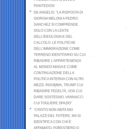
PIANTEDOSI
DE ANGELIS: “LA RISPOSTA DI
GIORGIA MELONI A PEDRO
SANCHEZ SI COMPRENDE
SOLO CON LA LENTE
DELL’IDEOLOGIA E DEL
CALCOLO: LE POLITICHE
DELL’IMMIGRAZIONE COME
TERRENO IDENTITARIO SU CUI
RIBADIRE L’APPARTENENZA
AL MONDO MAGA E COME
CONTINUAZIONE DELLA
POLITICA INTERNA CON ALTRI
MEZZI. INSOMMA, TRUMP CUI
RIBADIRE FEDELTÀ, VOX CUI
DARE SOSTEGNO, VANNACCI
CUI TOGLIERE SPAZIO”
“CRISTO NON ABITA NEI
PALAZZI DEL POTERE, MA SI
IDENTIFICA CON CHI È
AFFAMATO, FORESTIERO O