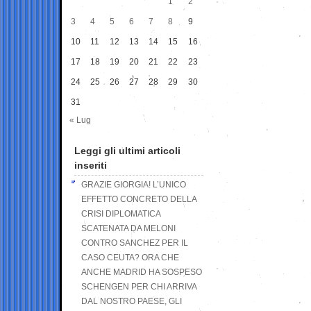
1
2
3
4
5
6
7
8
9
10
11
12
13
14
15
16
17
18
19
20
21
22
23
24
25
26
27
28
29
30
31
« Lug
Leggi gli ultimi articoli
inseriti
GRAZIE GIORGIA! L’UNICO
EFFETTO CONCRETO DELLA
CRISI DIPLOMATICA
SCATENATA DA MELONI
CONTRO SANCHEZ PER IL
CASO CEUTA? ORA CHE
ANCHE MADRID HA SOSPESO
SCHENGEN PER CHI ARRIVA
DAL NOSTRO PAESE, GLI