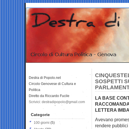
CINQUESTE
Destra di Popolo.net
SOSPETTI S
Circolo Genovese di Cultura e
PARLAMENT
Politica
Diretto da Riccardo Fucile
LA BASE CON
Scrivici: destradipopolo@gmail.com
RACCOMANDAT
LETTERA IMB
Categorie
Avevano promesso
100 giorni
(5)
rendere
pubblici 