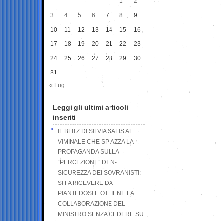
1
2
3
4
5
6
7
8
9
10
11
12
13
14
15
16
17
18
19
20
21
22
23
24
25
26
27
28
29
30
31
« Lug
Leggi gli ultimi articoli
inseriti
IL BLITZ DI SILVIA SALIS AL
VIMINALE CHE SPIAZZA LA
PROPAGANDA SULLA
“PERCEZIONE” DI IN-
SICUREZZA DEI SOVRANISTI:
SI FA RICEVERE DA
PIANTEDOSI E OTTIENE LA
COLLABORAZIONE DEL
MINISTRO SENZA CEDERE SU