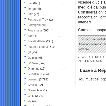
vicende giudizia
Fini
(821)
meglio è dal pun
fioriere
(5)
Considerazioni ge
Fitto
(27)
racconta chi lo f
Fontana di Trevi
(1)
attenersi.
Formigoni
(90)
Carmelo Lopap
Forza Italia
(596)
frana
(9)
This entry was posted o
Fratelli d'Italia
(291)
follow any responses to
Futuro e Libertà
(510)
own site.
g8
(25)
«
LA VITA BLINDATA 
Gelmini
(68)
NEL PD SI DISCUTE
Genova
(542)
Giannino
(10)
Leave a Rep
Giustizia
(5.784)
You must be
log
governo
(5.799)
Grasso
(22)
Green Italia
(1)
Grillo
(2.941)
Idv
(4)