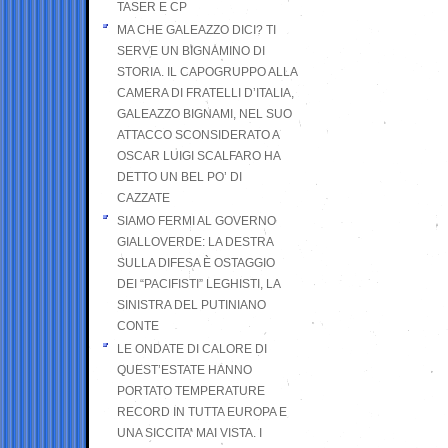
TASER E CP
MA CHE GALEAZZO DICI? TI
SERVE UN BIGNAMINO DI
STORIA. IL CAPOGRUPPO ALLA
CAMERA DI FRATELLI D’ITALIA,
GALEAZZO BIGNAMI, NEL SUO
ATTACCO SCONSIDERATO A
OSCAR LUIGI SCALFARO HA
DETTO UN BEL PO’ DI
CAZZATE
SIAMO FERMI AL GOVERNO
GIALLOVERDE: LA DESTRA
SULLA DIFESA È OSTAGGIO
DEI “PACIFISTI” LEGHISTI, LA
SINISTRA DEL PUTINIANO
CONTE
LE ONDATE DI CALORE DI
QUEST’ESTATE HANNO
PORTATO TEMPERATURE
RECORD IN TUTTA EUROPA E
UNA SICCITA’ MAI VISTA. I