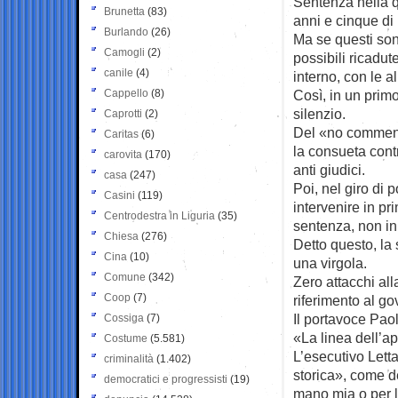
Sentenza nella q
Brunetta
(83)
anni e cinque di i
Burlando
(26)
Ma se questi sono
Camogli
(2)
possibili ricadut
canile
(4)
interno, con le a
Cappello
(8)
Così, in un primo
silenzio.
Caprotti
(2)
Del «no comment»
Caritas
(6)
la consueta cont
carovita
(170)
anti giudici.
casa
(247)
Poi, nel giro di 
Casini
(119)
intervenire in pr
Centrodestra in Liguria
(35)
sentenza, non in
Chiesa
(276)
Detto questo, la 
Cina
(10)
una virgola.
Comune
(342)
Zero attacchi al
Coop
(7)
riferimento al go
Il portavoce Paol
Cossiga
(7)
«La linea dell’a
Costume
(5.581)
L’esecutivo Lett
criminalità
(1.402)
storica», come de
democratici e progressisti
(19)
mano mia o per le