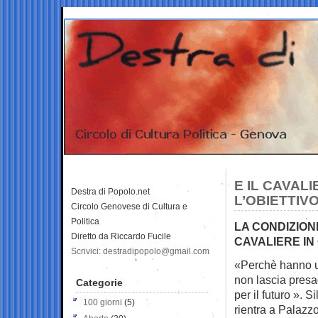
E IL CAVAL
Destra di Popolo.net
L’OBIETTIV
Circolo Genovese di Cultura e
Politica
LA CONDIZION
Diretto da Riccardo Fucile
CAVALIERE IN
Scrivici: destradipopolo@gmail.com
«Perchè hanno us
non lascia
presa
Categorie
per il futuro ». S
100 giorni
(5)
rientra a Palazzo