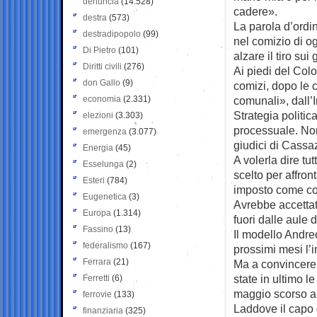
denuncia
(14.528)
cadere».
destra
(573)
La parola d’ordi
destradipopolo
(99)
nel comizio di o
Di Pietro
(101)
alzare il tiro sui 
Diritti civili
(276)
Ai piedi del Colo
don Gallo
(9)
comizi, dopo le c
economia
(2.331)
comunali», dall’I
Strategia politi
elezioni
(3.303)
processuale. Non 
emergenza
(3.077)
giudici di Cassa
Energia
(45)
A volerla dire tu
Esselunga
(2)
scelto per affron
Esteri
(784)
imposto come co
Eugenetica
(3)
Avrebbe accettato
Europa
(1.314)
fuori dalle aule d
Fassino
(13)
Il modello Andre
federalismo
(167)
prossimi mesi l’
Ferrara
(21)
Ma a convincere 
state in ultimo le
Ferretti
(6)
maggio scorso a
ferrovie
(133)
Laddove il capo d
finanziaria
(325)