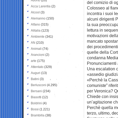
Aborto
(20)
del comizio di o
Acca Larentia
(2)
Colosseo al fia
Alcool
(3)
incontra i suoi le
Alemanno
(150)
alcuni dirigenti 
la sua preoccup
Alfano
(315)
lettura in seque
Alitalia
(123)
motivazioni dell
Ambiente
(341)
mancato spostam
AN
(210)
dei procedimenti
Animali
(74)
quelle della Cort
Arancioni
(2)
condanna Medias
arte
(175)
Pronunciamenti a
Attentato
(329)
Una escalation c
Auguri
(13)
«assedio giudizi
Batini
(3)
«Perchè la Cassa
comuniste” rifer
Berlusconi
(4.295)
per Veronica? Que
Bersani
(234)
Chiede con insis
Biasotti
(12)
un’agitazione che
Boldrini
(4)
Perchè quella m
Bossi
(1.221)
terzo, ultimo, d
Brambilla
(38)