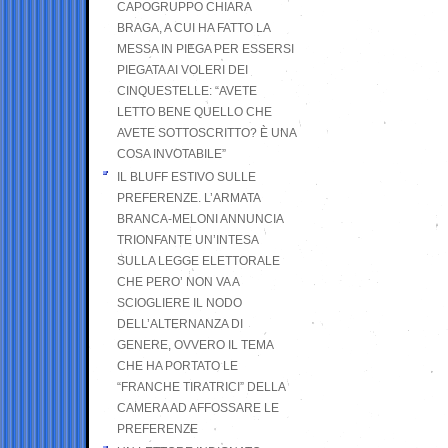
CAPOGRUPPO CHIARA
BRAGA, A CUI HA FATTO LA
MESSA IN PIEGA PER ESSERSI
PIEGATA AI VOLERI DEI
CINQUESTELLE: “AVETE
LETTO BENE QUELLO CHE
AVETE SOTTOSCRITTO? È UNA
COSA INVOTABILE”
IL BLUFF ESTIVO SULLE
PREFERENZE. L’ARMATA
BRANCA-MELONI ANNUNCIA
TRIONFANTE UN’INTESA
SULLA LEGGE ELETTORALE
CHE PERO’ NON VA A
SCIOGLIERE IL NODO
DELL’ALTERNANZA DI
GENERE, OVVERO IL TEMA
CHE HA PORTATO LE
“FRANCHE TIRATRICI” DELLA
CAMERA AD AFFOSSARE LE
PREFERENZE