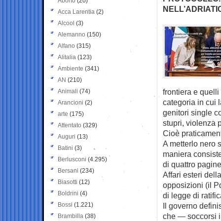
Aborto
(20)
NELL’ADRIATI
Acca Larentia
(2)
Alcool
(3)
Alemanno
(150)
Alfano
(315)
Alitalia
(123)
Ambiente
(341)
AN
(210)
frontiera e quell
Animali
(74)
categoria in cui 
Arancioni
(2)
genitori single co
arte
(175)
stupri, violenza p
Attentato
(329)
Cioè praticamente
Auguri
(13)
A metterlo nero 
Batini
(3)
maniera consiste
Berlusconi
(4.295)
di quattro pagine
Bersani
(234)
Affari esteri del
Biasotti
(12)
opposizioni (il P
Boldrini
(4)
di legge di ratifi
Bossi
(1.221)
Il governo defini
che — soccorsi i
Brambilla
(38)