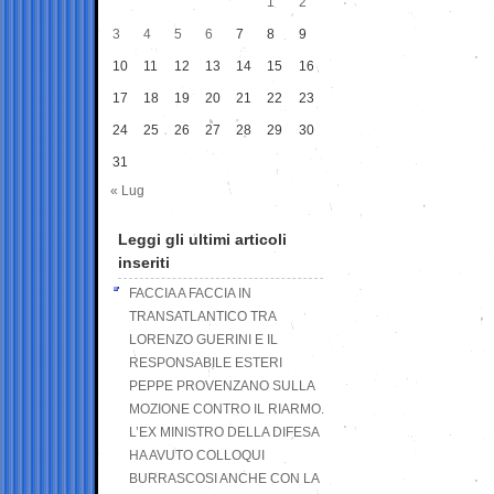
1
2
3
4
5
6
7
8
9
10
11
12
13
14
15
16
17
18
19
20
21
22
23
24
25
26
27
28
29
30
31
« Lug
Leggi gli ultimi articoli
inseriti
FACCIA A FACCIA IN
TRANSATLANTICO TRA
LORENZO GUERINI E IL
RESPONSABILE ESTERI
PEPPE PROVENZANO SULLA
MOZIONE CONTRO IL RIARMO.
L’EX MINISTRO DELLA DIFESA
HA AVUTO COLLOQUI
BURRASCOSI ANCHE CON LA