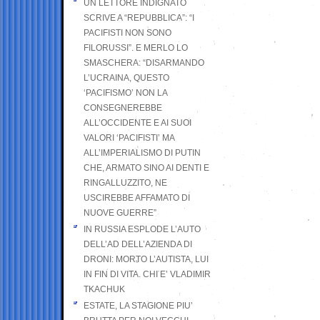
UN LETTORE INDIGNATO
SCRIVE A “REPUBBLICA”: “I
PACIFISTI NON SONO
FILORUSSI”. E MERLO LO
SMASCHERA: “DISARMANDO
L’UCRAINA, QUESTO
‘PACIFISMO’ NON LA
CONSEGNEREBBE
ALL’OCCIDENTE E AI SUOI
VALORI ‘PACIFISTI’ MA
ALL’IMPERIALISMO DI PUTIN
CHE, ARMATO SINO AI DENTI E
RINGALLUZZITO, NE
USCIREBBE AFFAMATO DI
NUOVE GUERRE”
IN RUSSIA ESPLODE L’AUTO
DELL’AD DELL’AZIENDA DI
DRONI: MORTO L’AUTISTA, LUI
IN FIN DI VITA. CHI E’ VLADIMIR
TKACHUK
ESTATE, LA STAGIONE PIU’