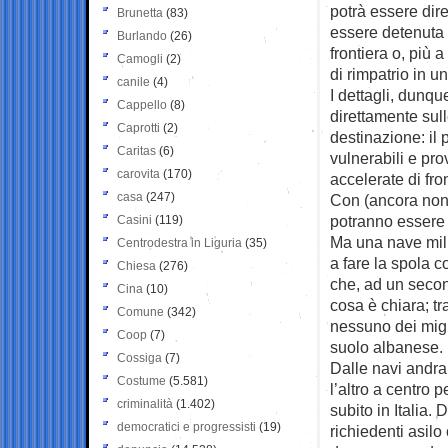
potrà essere dire
Brunetta
(83)
essere detenuta p
Burlando
(26)
frontiera o, più 
Camogli
(2)
di rimpatrio in u
canile
(4)
I dettagli, dunqu
Cappello
(8)
direttamente sul
Caprotti
(2)
destinazione: il
Caritas
(6)
vulnerabili e pr
carovita
(170)
accelerate di fron
casa
(247)
Con (ancora non s
potranno essere 
Casini
(119)
Ma una nave mili
Centrodestra in Liguria
(35)
a fare la spola co
Chiesa
(276)
che, ad un secon
Cina
(10)
cosa è chiara; t
Comune
(342)
nessuno dei migr
Coop
(7)
suolo albanese.
Cossiga
(7)
Dalle navi andra
Costume
(5.581)
l’altro a centro p
criminalità
(1.402)
subito in Italia
democratici e progressisti
(19)
richiedenti asilo