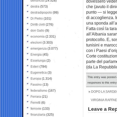
denuncia
(14.528)
dovessero veders
che (avuto il din
destra
(573)
punto — si legge
destradipopolo
(99)
di accoglienza. 
Di Pietro
(101)
una sponda all’al
Diritti civili
(276)
Fatta così la tar
don Gallo
(9)
all’Albania sara
economia
(2.331)
protocollo. E, so
elezioni
(3.303)
tunisini e marocc
emergenza
(3.077)
con i Paesi d’ori
Energia
(45)
Corte costituzion
Esselunga
(2)
parte del parlam
(da La Repubbli
Esteri
(784)
Eugenetica
(3)
This entry was posted 
Europa
(1.314)
responses to this entr
Fassino
(13)
federalismo
(167)
«
DOPO LA SARDEG
Ferrara
(21)
VIRGINIA RAFFA
Ferretti
(6)
Leave a Rep
ferrovie
(133)
finanziaria
(325)