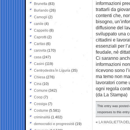
informazioni prec
Brunetta
(83)
trattarli da giov
Burlando
(26)
contenti che, no
Camogli
(2)
bisogno, un’info
canile
(4)
diffusione del la
Cappello
(8)
sviluppato una c
Caprotti
(2)
cittadini e lavor
Caritas
(6)
essenziali per l’
carovita
(170)
feudale, né dittat
casa
(247)
Ci saranno anche
informazioni non 
Casini
(119)
ricevono sono l’i
Centrodestra in Liguria
(35)
ma temo non margi
Chiesa
(276)
lavoratori come 
Cina
(10)
ogni regola cont
Comune
(342)
(da La Stampa)
Coop
(7)
Cossiga
(7)
This entry was posted 
Costume
(5.581)
responses to this entr
criminalità
(1.402)
«
LA MAGLIETTA DE
democratici e progressisti
(19)