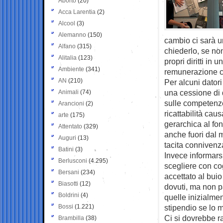
Aborto
(20)
Acca Larentia
(2)
Alcool
(3)
Alemanno
(150)
cambio ci sarà 
Alfano
(315)
chiederlo, se non
Alitalia
(123)
propri diritti in
Ambiente
(341)
remunerazione ch
AN
(210)
Per alcuni dator
una cessione di 
Animali
(74)
sulle competenze 
Arancioni
(2)
ricattabilità ca
arte
(175)
gerarchica al fond
Attentato
(329)
anche fuori dal m
Auguri
(13)
tacita connivenza
Batini
(3)
Invece informarsi
Berlusconi
(4.295)
scegliere con co
Bersani
(234)
accettato al buio
Biasotti
(12)
dovuti, ma non pa
Boldrini
(4)
quelle inizialment
Bossi
(1.221)
stipendio se lo 
Ci si dovrebbe r
Brambilla
(38)