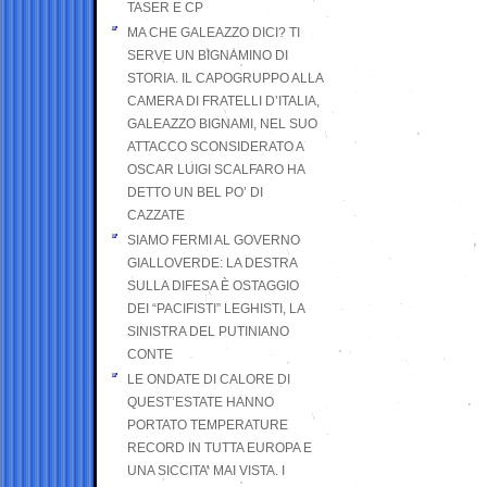
TASER E CP
MA CHE GALEAZZO DICI? TI
SERVE UN BIGNAMINO DI
STORIA. IL CAPOGRUPPO ALLA
CAMERA DI FRATELLI D’ITALIA,
GALEAZZO BIGNAMI, NEL SUO
ATTACCO SCONSIDERATO A
OSCAR LUIGI SCALFARO HA
DETTO UN BEL PO’ DI
CAZZATE
SIAMO FERMI AL GOVERNO
GIALLOVERDE: LA DESTRA
SULLA DIFESA È OSTAGGIO
DEI “PACIFISTI” LEGHISTI, LA
SINISTRA DEL PUTINIANO
CONTE
LE ONDATE DI CALORE DI
QUEST’ESTATE HANNO
PORTATO TEMPERATURE
RECORD IN TUTTA EUROPA E
UNA SICCITA’ MAI VISTA. I