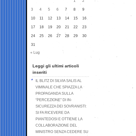
1
2
3
4
5
6
7
8
9
10
11
12
13
14
15
16
17
18
19
20
21
22
23
24
25
26
27
28
29
30
31
« Lug
Leggi gli ultimi articoli
inseriti
IL BLITZ DI SILVIA SALIS AL
VIMINALE CHE SPIAZZA LA
PROPAGANDA SULLA
“PERCEZIONE” DI IN-
SICUREZZA DEI SOVRANISTI:
SI FA RICEVERE DA
PIANTEDOSI E OTTIENE LA
COLLABORAZIONE DEL
MINISTRO SENZA CEDERE SU