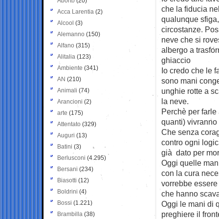
Aborto
(20)
che la fiducia ne
Acca Larentia
(2)
qualunque sfiga,
Alcool
(3)
circostanze. Pos
Alemanno
(150)
neve che si rove
Alfano
(315)
albergo a trasfor
Alitalia
(123)
ghiaccio
Ambiente
(341)
Io credo che le 
AN
(210)
sono mani congel
unghie rotte a sc
Animali
(74)
la neve.
Arancioni
(2)
Perchè per farle 
arte
(175)
quanti) vivranno 
Attentato
(329)
Che senza coragg
Auguri
(13)
contro ogni logic
Batini
(3)
già dato per mor
Berlusconi
(4.295)
Oggi quelle mani 
Bersani
(234)
con la cura neces
Biasotti
(12)
vorrebbe essere l
Boldrini
(4)
che hanno scavato
Bossi
(1.221)
Oggi le mani di 
preghiere il fron
Brambilla
(38)