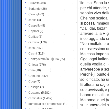
fiducia. Sono la 
Brunetta
(83)
per chi attende,
Burlando
(26)
sepolto vivo dall
Camogli
(2)
Che non scalda, 
canile
(4)
si possa immagi
Cappello
(8)
“Dai, dai, forza”
Caprotti
(2)
arrivare là a Rig
Caritas
(6)
incoraggiando co
carovita
(170)
“Non mollate prop
casa
(247)
conoscessimo u
Ma cosa importa 
Casini
(119)
Oggi ogni italian
Centrodestra in Liguria
(35)
quella voglia di 
Chiesa
(276)
arriverebbe a sci
Cina
(10)
Perchè il punto 
Comune
(342)
solidificato, ha 
Coop
(7)
E allora ho ragi
Cossiga
(7)
sopravvissuti, e g
Costume
(5.581)
hanno mollati, an
criminalità
(1.402)
Ma ormai quei bam
democratici e progressisti
(19)
sul numero dei s