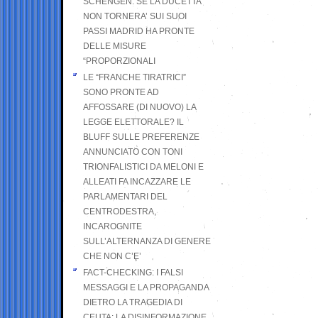
SCHENGEN. SE LA DUCETTA
NON TORNERA’ SUI SUOI
PASSI MADRID HA PRONTE
DELLE MISURE
“PROPORZIONALI
LE “FRANCHE TIRATRICI”
SONO PRONTE AD
AFFOSSARE (DI NUOVO) LA
LEGGE ELETTORALE? IL
BLUFF SULLE PREFERENZE
ANNUNCIATO CON TONI
TRIONFALISTICI DA MELONI E
ALLEATI FA INCAZZARE LE
PARLAMENTARI DEL
CENTRODESTRA,
INCAROGNITE
SULL’ALTERNANZA DI GENERE
CHE NON C’E’
FACT-CHECKING: I FALSI
MESSAGGI E LA PROPAGANDA
DIETRO LA TRAGEDIA DI
CEUTA: LA DISINFORMAZIONE