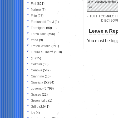
any responses to this 
Fini
(821)
site.
fioriere
(5)
Fitto
(27)
«
TUTTI I COMPLOTT
DIECI SOP
Fontana di Trevi
(1)
Formigoni
(90)
Leave a Rep
Forza Italia
(596)
frana
(9)
You must be
log
Fratelli d'Italia
(291)
Futuro e Libertà
(510)
g8
(25)
Gelmini
(68)
Genova
(542)
Giannino
(10)
Giustizia
(5.784)
governo
(5.799)
Grasso
(22)
Green Italia
(1)
Grillo
(2.941)
Idv
(4)