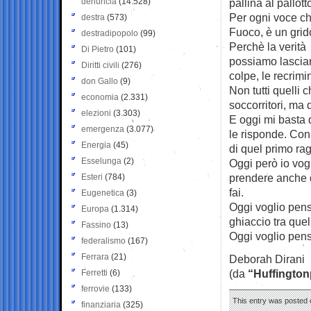
denuncia
(14.528)
pallina al pallot
Per ogni voce che
destra
(573)
Fuoco, è un grido 
destradipopolo
(99)
Perchè la verità 
Di Pietro
(101)
possiamo lasciar
Diritti civili
(276)
colpe, le recrimin
don Gallo
(9)
Non tutti quelli 
economia
(2.331)
soccorritori, ma 
elezioni
(3.303)
E oggi mi basta 
emergenza
(3.077)
le risponde. Con 
Energia
(45)
di quel primo rag
Esselunga
(2)
Oggi però io vogl
prendere anche q
Esteri
(784)
fai.
Eugenetica
(3)
Oggi voglio pens
Europa
(1.314)
ghiaccio tra que
Fassino
(13)
Oggi voglio pens
federalismo
(167)
Ferrara
(21)
Deborah Dirani
(da
“Huffington
Ferretti
(6)
ferrovie
(133)
This entry was posted 
finanziaria
(325)