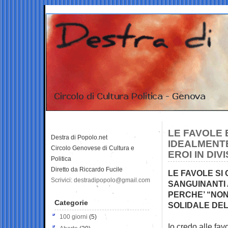
LE FAVOLE E
Destra di Popolo.net
IDEALMENTE
Circolo Genovese di Cultura e
EROI IN DIV
Politica
Diretto da Riccardo Fucile
LE FAVOLE SI
Scrivici: destradipopolo@gmail.com
SANGUINANTI 
PERCHE’ “NON
Categorie
SOLIDALE DE
100 giorni
(5)
Io credo alle fav