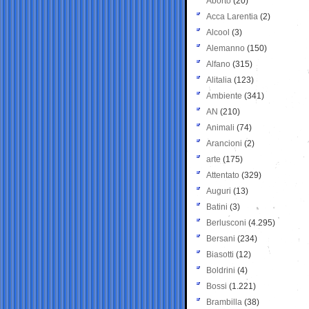
Aborto
(20)
Acca Larentia
(2)
Alcool
(3)
Alemanno
(150)
Alfano
(315)
Alitalia
(123)
Ambiente
(341)
AN
(210)
Animali
(74)
Arancioni
(2)
arte
(175)
Attentato
(329)
Auguri
(13)
Batini
(3)
Berlusconi
(4.295)
Bersani
(234)
Biasotti
(12)
Boldrini
(4)
Bossi
(1.221)
Brambilla
(38)