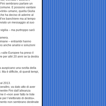
 Fini sembrano parlare un
 comune. E possono vantare
«link» umano, quella Giulia
he ha deciso di aderire al
ll’ex banchiere ma al tempo
nviato un messaggio al suo
 vigilia – ma purtroppo sarò
Camera.
ettimane – entrambi hanno
no anche analisi e soluzioni
a «alle Europee ha preso il
 per altri 20 anni se la destra
a auspicano una svolta della
 Ma è difficile, di questi tempi,
 al 2013.
eraltro, va dato atto di aver
 mentre Fini dall’alleanza
me il «non aver fatto le liste
per l’elettorato di destra».
omento non sembrano destinate