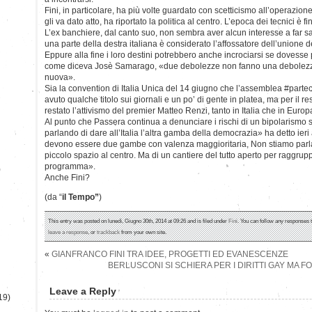
Fini, in particolare, ha più volte guardato con scetticismo all’operazion
gli va dato atto, ha riportato la politica al centro. L’epoca dei tecnici è fin
L’ex banchiere, dal canto suo, non sembra aver alcun interesse a far s
una parte della destra italiana è considerato l’affossatore dell’unione d
Eppure alla fine i loro destini potrebbero anche incrociarsi se dovesse
come diceva Josè Samarago, «due debolezze non fanno una debolezz
nuova».
Sia la convention di Italia Unica del 14 giugno che l’assemblea #parte
avuto qualche titolo sui giornali e un po’ di gente in platea, ma per il re
restato l’attivismo del premier Matteo Renzi, tanto in Italia che in Europ
Al punto che Passera continua a denunciare i rischi di un bipolarismo
parlando di dare all’Italia l’altra gamba della democrazia» ha detto ier
devono essere due gambe con valenza maggioritaria, Non stiamo parland
piccolo spazio al centro. Ma di un cantiere del tutto aperto per raggrup
programma».
)
Anche Fini?
(da “
il Tempo”
)
This entry was posted on lunedì, Giugno 30th, 2014 at 09:26 and is filed under
Fini
. You can follow any responses t
leave a response
, or
trackback
from your own site.
«
GIANFRANCO FINI TRA IDEE, PROGETTI ED EVANESCENZE
BERLUSCONI SI SCHIERA PER I DIRITTI GAY MA F
Leave a Reply
19)