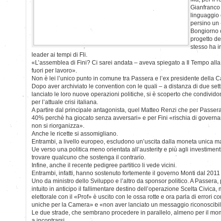
Gianfranco
linguaggio
persino un 
Bongiorno c
progetto de
stesso ha i
leader ai tempi di Fli.
«L’assemblea di Fini? Ci sarei andata – aveva spiegato a Il Tempo alla
fuori per lavoro».
Non è lei l’unico punto in comune tra Passera e l’ex presidente della 
Dopo aver archiviato le convention con le quali – a distanza di due s
lanciato le loro nuove operazioni politiche, si è scoperto che condivido
per l’attuale crisi italiana.
A partire dal principale antagonista, quel Matteo Renzi che per Passer
40% perchè ha giocato senza avversari» e per Fini «rischia di governare
non si riorganizza».
Anche le ricette si assomigliano.
Entrambi, a livello europeo, escludono un’uscita dalla moneta unica m
Ue verso una politica meno orientata all’austerity e più agli investimenti.
trovare qualcuno che sostenga il contrario.
Infine, anche il recente pedigree partitico li vede vicini.
Entrambi, infatti, hanno sostenuto fortemente il governo Monti dal 2011
Uno da ministro dello Sviluppo e l’altro da sponsor politico. A Passera, p
intuito in anticipo il fallimentare destino dell’operazione Scelta Civica,
elettorale con il «Prof» è uscito con le ossa rotte e ora parla di errori co
uniche per la Camera» e «non aver lanciato un messaggio riconoscibile 
Le due strade, che sembrano procedere in parallelo, almeno per il m
a incontrarsi.