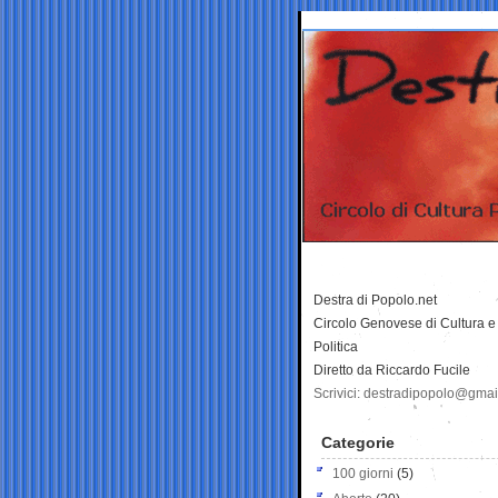
Destra di Popolo.net
Circolo Genovese di Cultura e
Politica
Diretto da Riccardo Fucile
Scrivici: destradipopolo@gma
Categorie
100 giorni
(5)