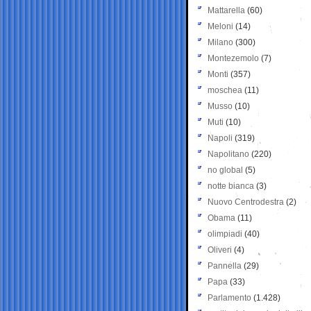
Mattarella
(60)
Meloni
(14)
Milano
(300)
Montezemolo
(7)
Monti
(357)
moschea
(11)
Musso
(10)
Muti
(10)
Napoli
(319)
Napolitano
(220)
no global
(5)
notte bianca
(3)
Nuovo Centrodestra
(2)
Obama
(11)
olimpiadi
(40)
Oliveri
(4)
Pannella
(29)
Papa
(33)
Parlamento
(1.428)