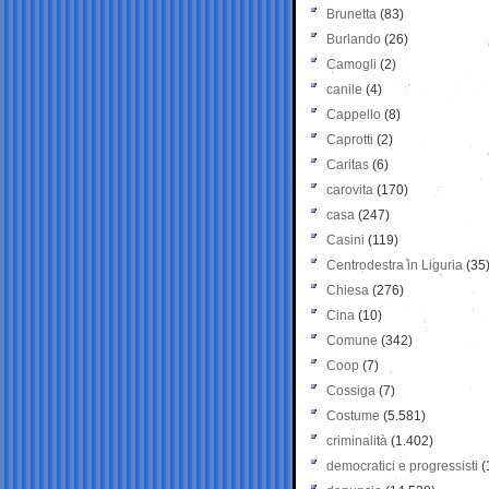
Brunetta
(83)
Burlando
(26)
Camogli
(2)
canile
(4)
Cappello
(8)
Caprotti
(2)
Caritas
(6)
carovita
(170)
casa
(247)
Casini
(119)
Centrodestra in Liguria
(35
Chiesa
(276)
Cina
(10)
Comune
(342)
Coop
(7)
Cossiga
(7)
Costume
(5.581)
criminalità
(1.402)
democratici e progressisti
(