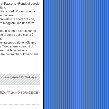
e di Passera: «Renzi, di questo
ita».
alire a bordo l’uomo che da
ei moderati.
 prevalere la speranza che,
a maggiore, ma una forza
cipa di sabato scorso hanno
sto al centro della scena è
a.
 senza opposizione: «Stiamo
i a Telecamere, «perchè ci
o di terzi poli o di un
pare coloro che si trovano sul
o this entry through the
RSS 2.0
feed. You can
ORZA ITALIA NON GRADISCE
»