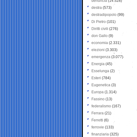
denuncia
(14.528)
destra
(573)
destradipopolo
(99)
Di Pietro
(101)
Diritti civili
(276)
don Gallo
(9)
economia
(2.331)
elezioni
(3.303)
emergenza
(3.077)
Energia
(45)
Esselunga
(2)
Esteri
(784)
Eugenetica
(3)
Europa
(1.314)
Fassino
(13)
federalismo
(167)
Ferrara
(21)
Ferretti
(6)
ferrovie
(133)
finanziaria
(325)