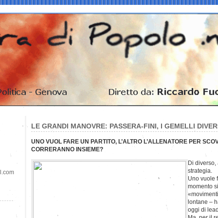
LE GRANDI MANOVRE: PASSERA-FINI, I GEMELLI DIVE
UNO VUOL FARE UN PARTITO, L’ALTRO L’ALLENATORE PER SCOVA
CORRERANNO INSIEME?
Di diverso,
strategia.
il.com
Uno vuole fa
momento si
«movimentis
lontane – h
oggi di lea
Ma, per il 