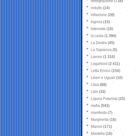
Immigrazione
(734)
indulto
(14)
inflazione
(26)
Ingroia
(15)
Interviste
(16)
la casta
(1.394)
La Destra
(45)
La Sapienza
(5)
Lavoro
(1.316)
LegaNord
(2.411)
Letta Enrico
(154)
Liberi e Uguali
(10)
Libia
(68)
Libri
(33)
Liguria Futurista
(25)
mafia
(543)
manifesto
(7)
Margherita
(16)
Maroni
(171)
Mastella
(16)