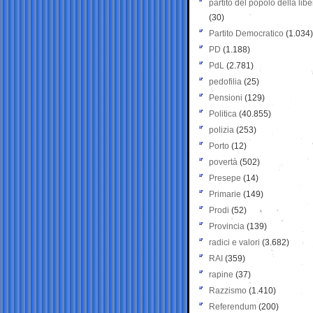
partito del popolo della libe
(30)
Partito Democratico
(1.034)
PD
(1.188)
PdL
(2.781)
pedofilia
(25)
Pensioni
(129)
Politica
(40.855)
polizia
(253)
Porto
(12)
povertà
(502)
Presepe
(14)
Primarie
(149)
Prodi
(52)
Provincia
(139)
radici e valori
(3.682)
RAI
(359)
rapine
(37)
Razzismo
(1.410)
Referendum
(200)