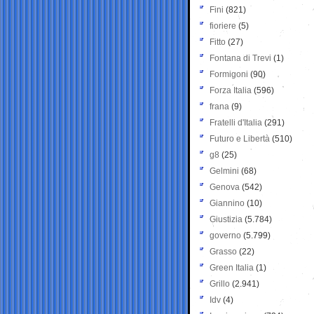
Fini
(821)
fioriere
(5)
Fitto
(27)
Fontana di Trevi
(1)
Formigoni
(90)
Forza Italia
(596)
frana
(9)
Fratelli d'Italia
(291)
Futuro e Libertà
(510)
g8
(25)
Gelmini
(68)
Genova
(542)
Giannino
(10)
Giustizia
(5.784)
governo
(5.799)
Grasso
(22)
Green Italia
(1)
Grillo
(2.941)
Idv
(4)