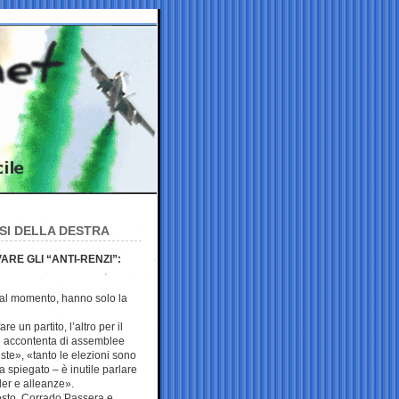
RSI DELLA DESTRA
RE GLI “ANTI-RENZI”:
 al momento, hanno solo la
re un partito, l’altro per il
 accontenta di assemblee
te», «tanto le elezioni sono
a spiegato – è inutile parlare
der e alleanze».
resto, Corrado Passera e