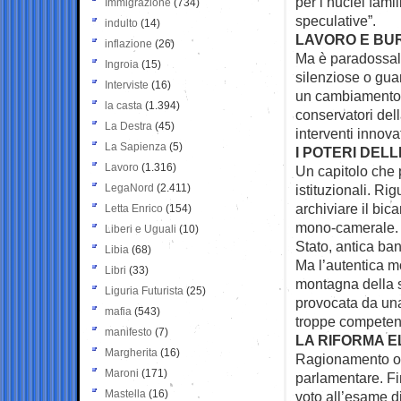
per i nuclei fami
Immigrazione
(734)
speculative”.
indulto
(14)
LAVORO E BU
inflazione
(26)
Ma è paradossale
Ingroia
(15)
silenziose o gua
Interviste
(16)
un cambiamento r
la casta
(1.394)
conservatori del
La Destra
(45)
interventi innova
La Sapienza
(5)
I POTERI DELL
Lavoro
(1.316)
Un capitolo che 
LegaNord
(2.411)
istituzionali. Ri
archiviare il bi
Letta Enrico
(154)
mono-camerale. 
Liberi e Uguali
(10)
Stato, antica ban
Libia
(68)
Ma l’autentica m
Libri
(33)
montagna della 
Liguria Futurista
(25)
provocata da una 
mafia
(543)
troppe competenz
manifesto
(7)
LA RIFORMA 
Margherita
(16)
Ragionamento op
Maroni
(171)
parlamentare. Fi
Mastella
(16)
voto all’esame d