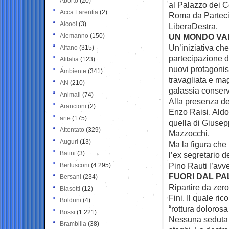
Aborto
(20)
al Palazzo dei C
Acca Larentia
(2)
Roma da Parteci
Alcool
(3)
LiberaDestra.
Alemanno
(150)
UN MONDO VA
Un’iniziativa che
Alfano
(315)
partecipazione di
Alitalia
(123)
nuovi protagonist
Ambiente
(341)
travagliata e ma
AN
(210)
galassia conserv
Animali
(74)
Alla presenza de
Arancioni
(2)
Enzo Raisi, Aldo
arte
(175)
quella di Giusepp
Attentato
(329)
Mazzocchi.
Auguri
(13)
Ma la figura che p
Batini
(3)
l’ex segretario 
Pino Rauti l’avve
Berlusconi
(4.295)
FUORI DAL P
Bersani
(234)
Ripartire da zer
Biasotti
(12)
Fini. Il quale ric
Boldrini
(4)
“rottura dolorosa
Bossi
(1.221)
Nessuna seduta ps
Brambilla
(38)