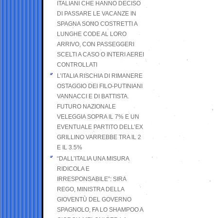
ITALIANI CHE HANNO DECISO
DI PASSARE LE VACANZE IN
SPAGNA SONO COSTRETTI A
LUNGHE CODE AL LORO
ARRIVO, CON PASSEGGERI
SCELTI A CASO O INTERI AEREI
CONTROLLATI
L’ITALIA RISCHIA DI RIMANERE
OSTAGGIO DEI FILO-PUTINIANI
VANNACCI E DI BATTISTA.
FUTURO NAZIONALE
VELEGGIA SOPRA IL 7% E UN
EVENTUALE PARTITO DELL’EX
GRILLINO VARREBBE TRA IL 2
E IL 3.5%
“DALL’ITALIA UNA MISURA
RIDICOLA E
IRRESPONSABILE”: SIRA
REGO, MINISTRA DELLA
GIOVENTÙ DEL GOVERNO
SPAGNOLO, FA LO SHAMPOO A