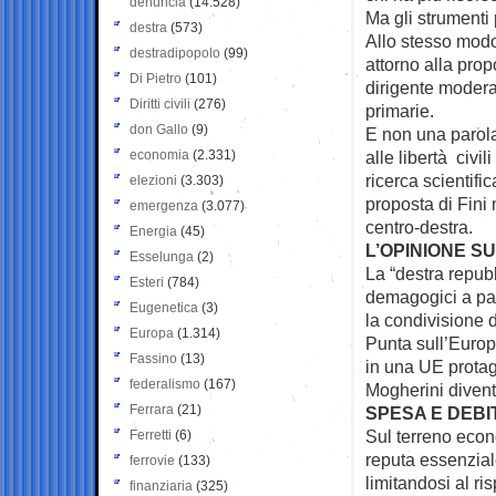
denuncia
(14.528)
Ma gli strumenti
destra
(573)
Allo stesso modo
destradipopolo
(99)
attorno alla pro
Di Pietro
(101)
dirigente modera
Diritti civili
(276)
primarie.
don Gallo
(9)
E non una parola
economia
(2.331)
alle libertà civil
ricerca scientifi
elezioni
(3.303)
proposta di Fini 
emergenza
(3.077)
centro-destra.
Energia
(45)
L’OPINIONE S
Esselunga
(2)
La “destra repub
Esteri
(784)
demagogici a par
Eugenetica
(3)
la condivisione d
Europa
(1.314)
Punta sull’Europ
Fassino
(13)
in una UE protago
federalismo
(167)
Mogherini diventi
Ferrara
(21)
SPESA E DEBI
Sul terreno econ
Ferretti
(6)
reputa essenzial
ferrovie
(133)
limitandosi al ri
finanziaria
(325)