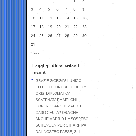
1
2
3
4
5
6
7
8
9
10
11
12
13
14
15
16
17
18
19
20
21
22
23
24
25
26
27
28
29
30
31
« Lug
Leggi gli ultimi articoli
inseriti
GRAZIE GIORGIA! L’UNICO
EFFETTO CONCRETO DELLA
CRISI DIPLOMATICA
SCATENATA DA MELONI
CONTRO SANCHEZ PER IL
CASO CEUTA? ORA CHE
ANCHE MADRID HA SOSPESO
SCHENGEN PER CHI ARRIVA
DAL NOSTRO PAESE, GLI