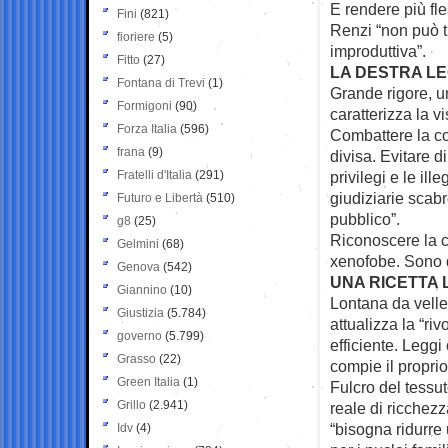
E rendere più fle
Fini
(821)
Renzi “non può t
fioriere
(5)
improduttiva”.
Fitto
(27)
LA DESTRA LE
Fontana di Trevi
(1)
Grande rigore, un
Formigoni
(90)
caratterizza la v
Forza Italia
(596)
Combattere la co
frana
(9)
divisa. Evitare d
Fratelli d'Italia
(291)
privilegi e le ill
giudiziarie scabr
Futuro e Libertà
(510)
pubblico”.
g8
(25)
Riconoscere la ci
Gelmini
(68)
xenofobe. Sono q
Genova
(542)
UNA RICETTA 
Giannino
(10)
Lontana da vellei
Giustizia
(5.784)
attualizza la “ri
governo
(5.799)
efficiente. Leggi
Grasso
(22)
compie il propri
Green Italia
(1)
Fulcro del tessu
Grillo
(2.941)
reale di ricchezz
“bisogna ridurre 
Idv
(4)