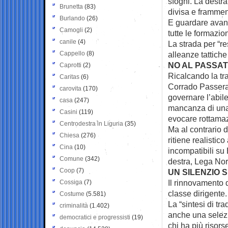
sfoghi. La destra
Brunetta
(83)
divisa e framment
Burlando
(26)
E guardare avanti 
Camogli
(2)
tutte le formazio
canile
(4)
La strada per “re
Cappello
(8)
alleanze tattiche
NO AL PASSA
Caprotti
(2)
Ricalcando la tra
Caritas
(6)
Corrado Passera, 
carovita
(170)
governare l’abil
casa
(247)
mancanza di una 
Casini
(119)
evocare rottamaz
Centrodestra in Liguria
(35)
Ma al contrario d
Chiesa
(276)
ritiene realistic
Cina
(10)
incompatibili s
Comune
(342)
destra, Lega Nord
Coop
(7)
UN SILENZIO S
Il rinnovamento 
Cossiga
(7)
classe dirigente.
Costume
(5.581)
La “sintesi di t
criminalità
(1.402)
anche una selez
democratici e progressisti
(19)
chi ha più risors