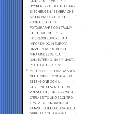
GIORGIA MELONI PER LA
SOSPENSIONE DEL TRATTATO
SI SCHENGEN: “SEMBRA CHE
SIA PIÙ PREOCCUPATA DI
TORNARE A FARSI
FOTOGRAFARE CON TRUMP
CHE DI DIFENDERE GLI
INTERESSI EUROPEI. STA
IMPORTANDO IN EUROPA
UN’AGENDA POLITICA CHE
MIRA A INDEBOLIRLA
DALL’INTERNO. MA È RIMASTA
PIUTTOSTO ISOLATA”
MELONI SI È INFILATA DA SOLA
NEL TUNNEL. L’ESCALATION
DI TENSIONE CON IL
GOVERNO SPAGNOLO ERA
PREVEDIBILE: TRE GIORNI FA
C’ERA STATO UNO SCONTRO
TRA LA LINEA MORBIDA DI
TAJANI E QUELLA DURA DELLA
PREMIER CON SALVINI E