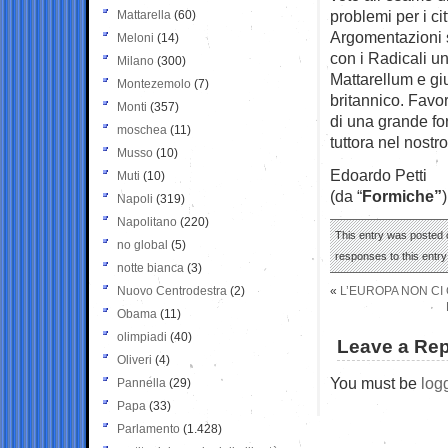
problemi per i cit
Mattarella
(60)
Argomentazioni s
Meloni
(14)
con i Radicali u
Milano
(300)
Mattarellum e gi
Montezemolo
(7)
britannico. Favo
Monti
(357)
di una grande for
moschea
(11)
tuttora nel nostr
Musso
(10)
Edoardo Petti
Muti
(10)
(da “
Formiche”
)
Napoli
(319)
Napolitano
(220)
This entry was posted o
no global
(5)
responses to this entr
notte bianca
(3)
Nuovo Centrodestra
(2)
«
L’EUROPA NON CI
Obama
(11)
olimpiadi
(40)
Leave a Rep
Oliveri
(4)
You must be
log
Pannella
(29)
Papa
(33)
Parlamento
(1.428)