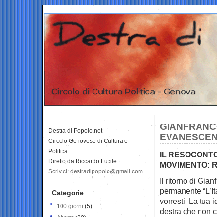
GIANFRANCO
Destra di Popolo.net
EVANESCE
Circolo Genovese di Cultura e
Politica
IL RESOCONTO
Diretto da Riccardo Fucile
MOVIMENTO: 
Scrivici: destradipopolo@gmail.com
Il ritorno di Gia
permanente “L’It
Categorie
vorresti. La tua 
100 giorni
(5)
destra che non c