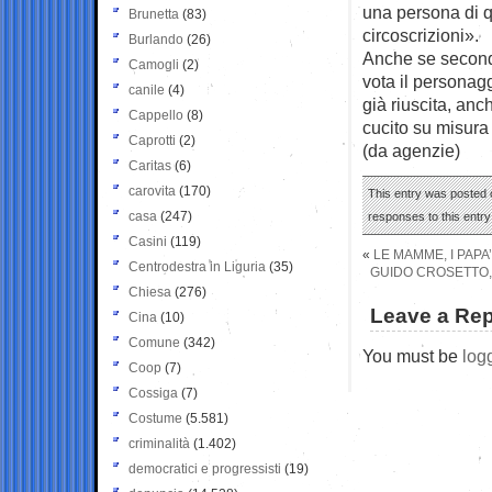
una persona di q
Brunetta
(83)
circoscrizioni».
Burlando
(26)
Anche se secondo
Camogli
(2)
vota il personagg
canile
(4)
già riuscita, an
Cappello
(8)
cucito su misura
Caprotti
(2)
(da agenzie)
Caritas
(6)
carovita
(170)
This entry was posted 
casa
(247)
responses to this entr
Casini
(119)
«
LE MAMME, I PAPA’ 
Centrodestra in Liguria
(35)
GUIDO CROSETTO, 
Chiesa
(276)
Leave a Rep
Cina
(10)
Comune
(342)
You must be
log
Coop
(7)
Cossiga
(7)
Costume
(5.581)
criminalità
(1.402)
democratici e progressisti
(19)