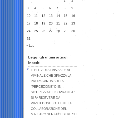
1
2
3
4
5
6
7
8
9
10
11
12
13
14
15
16
17
18
19
20
21
22
23
24
25
26
27
28
29
30
31
« Lug
Leggi gli ultimi articoli
inseriti
IL BLITZ DI SILVIA SALIS AL
VIMINALE CHE SPIAZZA LA
PROPAGANDA SULLA
“PERCEZIONE” DI IN-
SICUREZZA DEI SOVRANISTI:
SI FA RICEVERE DA
PIANTEDOSI E OTTIENE LA
COLLABORAZIONE DEL
MINISTRO SENZA CEDERE SU