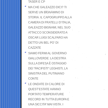
TASER E CP
MA CHE GALEAZZO DICI? TI
SERVE UN BIGNAMINO DI
STORIA. IL CAPOGRUPPO ALLA
CAMERA DI FRATELLI D’ITALIA,
GALEAZZO BIGNAMI, NEL SUO
ATTACCO SCONSIDERATO A
OSCAR LUIGI SCALFARO HA
DETTO UN BEL PO’ DI
CAZZATE
SIAMO FERMI AL GOVERNO
GIALLOVERDE: LA DESTRA
SULLA DIFESA È OSTAGGIO
DEI “PACIFISTI” LEGHISTI, LA
SINISTRA DEL PUTINIANO
CONTE
LE ONDATE DI CALORE DI
QUEST’ESTATE HANNO
PORTATO TEMPERATURE
RECORD IN TUTTA EUROPA E
UNA SICCITA’ MAI VISTA. I