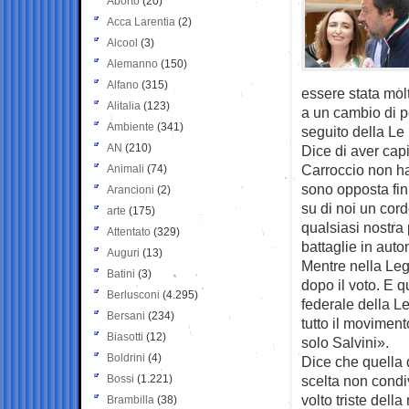
Aborto
(20)
Acca Larentia
(2)
Alcool
(3)
Alemanno
(150)
Alfano
(315)
essere stata mol
Alitalia
(123)
a un cambio di pe
Ambiente
(341)
seguito della Le
AN
(210)
Dice di aver capi
Carroccio non ha
Animali
(74)
sono opposta fin 
Arancioni
(2)
su di noi un cord
arte
(175)
qualsiasi nostra
Attentato
(329)
battaglie in auto
Auguri
(13)
Mentre nella Leg
Batini
(3)
dopo il voto. E q
Berlusconi
(4.295)
federale della L
Bersani
(234)
tutto il movimento
Biasotti
(12)
solo Salvini».
Boldrini
(4)
Dice che quella 
Bossi
(1.221)
scelta non condi
volto triste dell
Brambilla
(38)