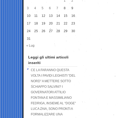
1
2
3
4
5
6
7
8
9
10
11
12
13
14
15
16
17
18
19
20
21
22
23
24
25
26
27
28
29
30
31
« Lug
Leggi gli ultimi articoli
inseriti
CE LA FARANNO QUESTA
VOLTA I PAVIDI LEGHISTI “DEL
NORD” A METTERE SOTTO
SCHIAFFO SALVINI? I
GOVERNATORI ATTILIO
FONTANA E MASSIMILIANO
FEDRIGA, INSIEME AL “DOGE”
LUCA ZAIA, SONO PRONTI A
FORMALIZZARE UNA