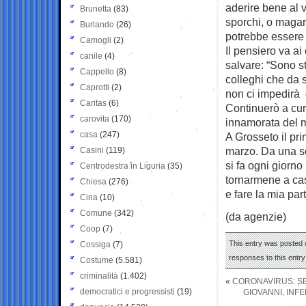
aderire bene al 
Brunetta
(83)
sporchi, o magari
Burlando
(26)
potrebbe essere 
Camogli
(2)
Il pensiero va ai
canile
(4)
salvare: “Sono s
Cappello
(8)
colleghi che da 
Caprotti
(2)
non ci impedirà 
Caritas
(6)
Continuerò a cur
carovita
(170)
innamorata del m
casa
(247)
A Grosseto il pri
marzo. Da una se
Casini
(119)
si fa ogni giorn
Centrodestra in Liguria
(35)
tornarmene a cas
Chiesa
(276)
e fare la mia par
Cina
(10)
Comune
(342)
(da agenzie)
Coop
(7)
This entry was posted 
Cossiga
(7)
responses to this entr
Costume
(5.581)
criminalità
(1.402)
«
CORONAVIRUS: S
democratici e progressisti
(19)
GIOVANNI, INF