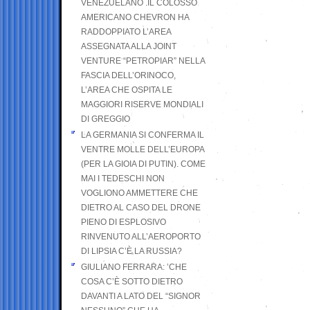
VENEZUELANO .IL COLOSSO
AMERICANO CHEVRON HA
RADDOPPIATO L’AREA
ASSEGNATA ALLA JOINT
VENTURE “PETROPIAR” NELLA
FASCIA DELL’ORINOCO,
L’AREA CHE OSPITA LE
MAGGIORI RISERVE MONDIALI
DI GREGGIO
LA GERMANIA SI CONFERMA IL
VENTRE MOLLE DELL’EUROPA
(PER LA GIOIA DI PUTIN). COME
MAI I TEDESCHI NON
VOGLIONO AMMETTERE CHE
DIETRO AL CASO DEL DRONE
PIENO DI ESPLOSIVO
RINVENUTO ALL’AEROPORTO
DI LIPSIA C’È LA RUSSIA?
GIULIANO FERRARA: ’CHE
COSA C’È SOTTO DIETRO
DAVANTI A LATO DEL “SIGNOR