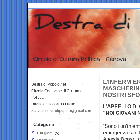
L’INFERMIER
Destra di Popolo.net
MASCHERINE
Circolo Genovese di Cultura e
NOSTRI SFO
Politica
Diretto da Riccardo Fucile
L’APPELLO DI
Scrivici: destradipopolo@gmail.com
“NOI GIOVANI 
Categorie
“Sono i un’infer
emergenza sanit
100 giorni
(5)
Alessia Bonari, 