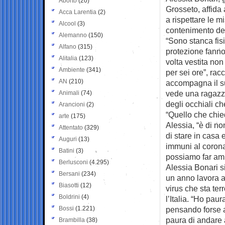
Aborto
(20)
Grosseto, affida
Acca Larentia
(2)
a rispettare le m
Alcool
(3)
contenimento del
Alemanno
(150)
“Sono stanca fisi
Alfano
(315)
protezione fanno
Alitalia
(123)
volta vestita no
Ambiente
(341)
per sei ore”, rac
AN
(210)
accompagna il suo
vede una ragazza 
Animali
(74)
degli occhiali c
Arancioni
(2)
“Quello che chie
arte
(175)
Alessia, “è di no
Attentato
(329)
di stare in casa 
Auguri
(13)
immuni al coron
Batini
(3)
possiamo far am
Berlusconi
(4.295)
Alessia Bonari s
Bersani
(234)
un anno lavora al
Biasotti
(12)
virus che sta te
Boldrini
(4)
l’Italia. “Ho pau
Bossi
(1.221)
pensando forse a
paura di andare
Brambilla
(38)