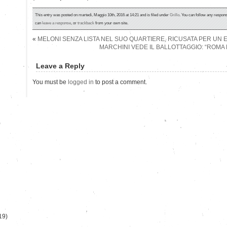
This entry was posted on martedì, Maggio 10th, 2016 at 14:21 and is filed under
Grillo
. You can follow any respons
can
leave a response
, or
trackback
from your own site.
«
MELONI SENZA LISTA NEL SUO QUARTIERE, RICUSATA PER UN
MARCHINI VEDE IL BALLOTTAGGIO: “ROMA 
Leave a Reply
You must be
logged in
to post a comment.
)
19)