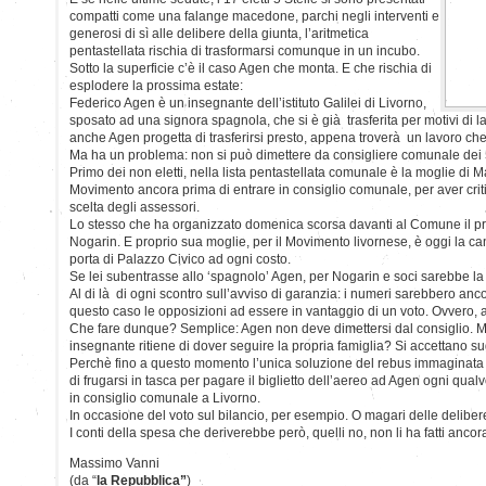
compatti come una falange macedone, parchi negli interventi e
generosi di sì alle delibere della giunta, l’aritmetica
pentastellata rischia di trasformarsi comunque in un incubo.
Sotto la superficie c’è il caso Agen che monta. E che rischia di
esplodere la prossima estate:
Federico Agen è un insegnante dell’istituto Galilei di Livorno,
sposato ad una signora spagnola, che si è già trasferita per motivi di la
anche Agen progetta di trasferirsi presto, appena troverà un lavoro che
Ma ha un problema: non si può dimettere da consigliere comunale dei 5
Primo dei non eletti, nella lista pentastellata comunale è la moglie di M
Movimento ancora prima di entrare in consiglio comunale, per aver criti
scelta degli assessori.
Lo stesso che ha organizzato domenica scorsa davanti al Comune il pre
Nogarin. E proprio sua moglie, per il Movimento livornese, è oggi la can
porta di Palazzo Civico ad ogni costo.
Se lei subentrasse allo ‘spagnolo’ Agen, per Nogarin e soci sarebbe la 
Al di là di ogni scontro sull’avviso di garanzia: i numeri sarebbero an
questo caso le opposizioni ad essere in vantaggio di un voto. Ovvero, 
Che fare dunque? Semplice: Agen non deve dimettersi dal consiglio. M
insegnante ritiene di dover seguire la propria famiglia? Si accettano s
Perchè fino a questo momento l’unica soluzione del rebus immaginata da
di frugarsi in tasca per pagare il biglietto dell’aereo ad Agen ogni qualv
in consiglio comunale a Livorno.
In occasione del voto sul bilancio, per esempio. O magari delle deliber
I conti della spesa che deriverebbe però, quelli no, non li ha fatti anco
Massimo Vanni
(da “
la Repubblica”
)