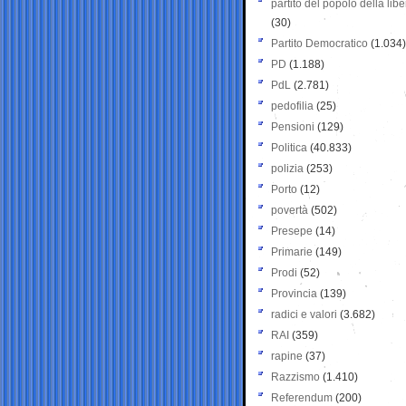
partito del popolo della libe
(30)
Partito Democratico
(1.034)
PD
(1.188)
PdL
(2.781)
pedofilia
(25)
Pensioni
(129)
Politica
(40.833)
polizia
(253)
Porto
(12)
povertà
(502)
Presepe
(14)
Primarie
(149)
Prodi
(52)
Provincia
(139)
radici e valori
(3.682)
RAI
(359)
rapine
(37)
Razzismo
(1.410)
Referendum
(200)