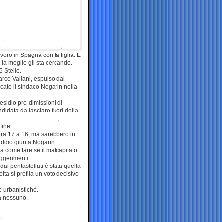
voro in Spagna con la figlia. E
 la moglie gli sta cercando.
 Stelle.
arco Valiani, espulso dal
cato il sindaco Nogarin nella
sidio pro-dimissioni di
didata da lasciare fuori della
fine.
cora 17 a 16, ma sarebbero in
addio giunta Nogarin.
a come fare se il malcapitato
uggerimenti.
i pentastellati è stata quella
olta si profila un voto decisivo
e urbanistiche.
ra nessuno.