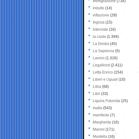
Immigrazione
(734)
indulto
(14)
inflazione
(26)
Ingroia
(15)
Interviste
(16)
la casta
(1.394)
La Destra
(45)
La Sapienza
(5)
Lavoro
(1.316)
LegaNord
(2.411)
Letta Enrico
(154)
Liberi e Uguali
(10)
Libia
(68)
Libri
(33)
Liguria Futurista
(25)
mafia
(543)
manifesto
(7)
Margherita
(16)
Maroni
(171)
Mastella
(16)