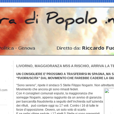
LIVORNO, MAGGIORANZA M5S A RISCHIO, ARRIVA LA 
UN CONSIGLIERE E’ PROSSIMO A TRASFERIRSI IN SPAGNA, MA
“FUORIUSCITA” DAL MOVIMENTO CHE FAREBBE CADERE LA GI
“Sono sereno”, ripete il sindaco 5 Stelle Filippo Nogarin. Non altrettan
Movimento che ancora gli sono rimasti fedeli.
il.com
Con 4 consiglieri comunali espulsi, la maggioranza che
sorregge Nogarin, appena raggiunto da un avviso di garanzia
per bancarotta fraudolenta a seguito dell’inchiesta sull’azienda
dei rifiuti, può contare oggi su 17 voti. Contro i 16 di tutte le
forze d’opposizione. Ovvero, un solo voto di scarto.
E se nelle ultime sedute, i 17 eletti 5 Stelle si sono presentati