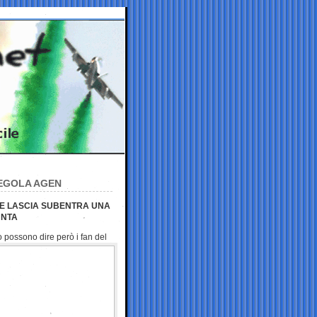
TEGOLA AGEN
 SE LASCIA SUBENTRA UNA
UNTA
to possono dire però i fan
del