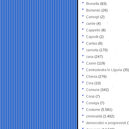
Brunetta
(83)
Burlando
(26)
Camogli
(2)
canile
(4)
Cappello
(8)
Caprotti
(2)
Caritas
(6)
carovita
(170)
casa
(247)
Casini
(119)
Centrodestra in Liguria
(35
Chiesa
(276)
Cina
(10)
Comune
(342)
Coop
(7)
Cossiga
(7)
Costume
(5.581)
criminalità
(1.402)
democratici e progressisti
(