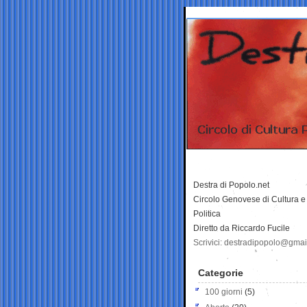
Destra di Popolo.net
Circolo Genovese di Cultura e
Politica
Diretto da Riccardo Fucile
Scrivici: destradipopolo@gma
Categorie
100 giorni
(5)