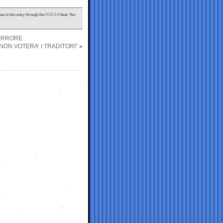
es to this entry through the
RSS 2.0
feed. You
 ERRORE
NON VOTERA’ I TRADITORI”
»