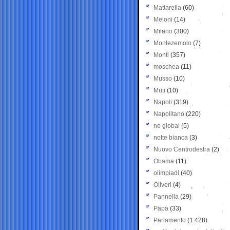
Mattarella
(60)
Meloni
(14)
Milano
(300)
Montezemolo
(7)
Monti
(357)
moschea
(11)
Musso
(10)
Muti
(10)
Napoli
(319)
Napolitano
(220)
no global
(5)
notte bianca
(3)
Nuovo Centrodestra
(2)
Obama
(11)
olimpiadi
(40)
Oliveri
(4)
Pannella
(29)
Papa
(33)
Parlamento
(1.428)