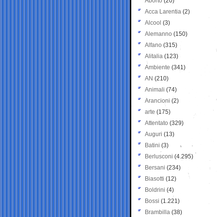
Aborto
(20)
Acca Larentia
(2)
Alcool
(3)
Alemanno
(150)
Alfano
(315)
Alitalia
(123)
Ambiente
(341)
AN
(210)
Animali
(74)
Arancioni
(2)
arte
(175)
Attentato
(329)
Auguri
(13)
Batini
(3)
Berlusconi
(4.295)
Bersani
(234)
Biasotti
(12)
Boldrini
(4)
Bossi
(1.221)
Brambilla
(38)