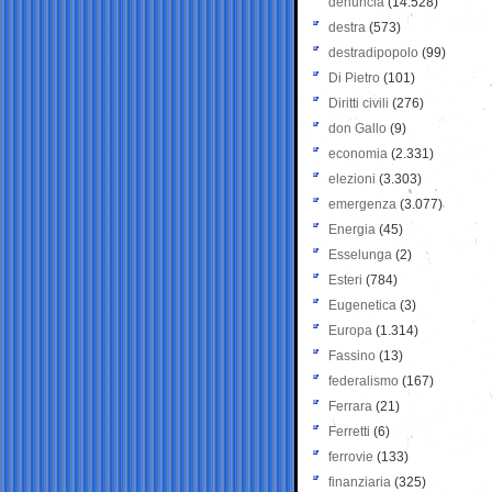
denuncia
(14.528)
destra
(573)
destradipopolo
(99)
Di Pietro
(101)
Diritti civili
(276)
don Gallo
(9)
economia
(2.331)
elezioni
(3.303)
emergenza
(3.077)
Energia
(45)
Esselunga
(2)
Esteri
(784)
Eugenetica
(3)
Europa
(1.314)
Fassino
(13)
federalismo
(167)
Ferrara
(21)
Ferretti
(6)
ferrovie
(133)
finanziaria
(325)