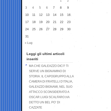
1
2
3
4
5
6
7
8
9
10
11
12
13
14
15
16
17
18
19
20
21
22
23
24
25
26
27
28
29
30
31
« Lug
Leggi gli ultimi articoli
inseriti
MA CHE GALEAZZO DICI? TI
SERVE UN BIGNAMINO DI
STORIA. IL CAPOGRUPPO ALLA
CAMERA DI FRATELLI D’ITALIA,
GALEAZZO BIGNAMI, NEL SUO
ATTACCO SCONSIDERATO A
OSCAR LUIGI SCALFARO HA
DETTO UN BEL PO’ DI
CAZZATE