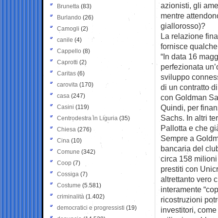
azionisti, gli am
Brunetta
(83)
mentre attendono
Burlando
(26)
giallorosso)?
Camogli
(2)
La relazione fin
canile
(4)
fornisce qualche
Cappello
(8)
“In data 16 magg
Caprotti
(2)
perfezionata un’o
Caritas
(6)
sviluppo conness
carovita
(170)
di un contratto 
casa
(247)
con Goldman Sac
Quindi, per finan
Casini
(119)
Sachs. In altri 
Centrodestra in Liguria
(35)
Pallotta e che gi
Chiesa
(276)
Sempre a Goldman
Cina
(10)
bancaria del clu
Comune
(342)
circa 158 milioni
Coop
(7)
prestiti con Unic
Cossiga
(7)
altrettanto vero 
Costume
(5.581)
interamente “co
criminalità
(1.402)
ricostruzioni pot
democratici e progressisti
(19)
investitori, com