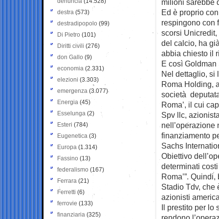
denuncia
(14.528)
milioni sarebbe q
Ed è proprio con
destra
(573)
respingono con fo
destradipopolo
(99)
scorsi Unicredit
Di Pietro
(101)
del calcio, ha g
Diritti civili
(276)
abbia chiesto il r
don Gallo
(9)
E così Goldman S
economia
(2.331)
Nel dettaglio, s
elezioni
(3.303)
Roma Holding, az
emergenza
(3.077)
società deputata
Energia
(45)
Roma’, il cui ca
Esselunga
(2)
Spv llc, azionist
nell’operazione n
Esteri
(784)
finanziamento pe
Eugenetica
(3)
Sachs Internation
Europa
(1.314)
Obiettivo dell’op
Fassino
(13)
determinati costi
federalismo
(167)
Roma’”. Quindi, 
Ferrara
(21)
Stadio Tdv, che 
Ferretti
(6)
azionisti americ
ferrovie
(133)
Il prestito per lo
finanziaria
(325)
rendono l’opera