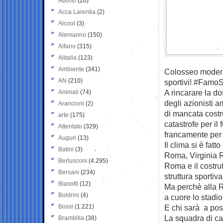
Aborto
(20)
Acca Larentia
(2)
Alcool
(3)
Alemanno
(150)
Alfano
(315)
Alitalia
(123)
Ambiente
(341)
Colosseo moderno,
AN
(210)
sportivi! #FamoS
A rincarare la d
Animali
(74)
degli azionisti 
Arancioni
(2)
di mancata costr
arte
(175)
catastrofe per il
Attentato
(329)
francamente per i 
Auguri
(13)
Il clima si è fatt
Batini
(3)
Roma, Virginia R
Berlusconi
(4.295)
Roma e il costrut
Bersani
(234)
struttura sportiva
Biasotti
(12)
Ma perchè alla R
Boldrini
(4)
a cuore lo stadio
Bossi
(1.221)
E chi sarà a pos
La squadra di cal
Brambilla
(38)