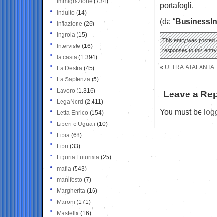
Immigrazione
(734)
portafogli.
indulto
(14)
(da “
BusinessIn
inflazione
(26)
Ingroia
(15)
This entry was posted o
Interviste
(16)
responses to this entr
la casta
(1.394)
«
ULTRA’ ATALANTA:
La Destra
(45)
La Sapienza
(5)
Lavoro
(1.316)
Leave a Rep
LegaNord
(2.411)
You must be
log
Letta Enrico
(154)
Liberi e Uguali
(10)
Libia
(68)
Libri
(33)
Liguria Futurista
(25)
mafia
(543)
manifesto
(7)
Margherita
(16)
Maroni
(171)
Mastella
(16)