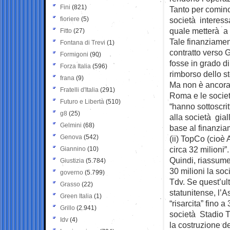
Fini
(821)
Tanto per cominc
fioriere
(5)
società interessa
quale metterà a 
Fitto
(27)
Tale finanziamen
Fontana di Trevi
(1)
contratto verso 
Formigoni
(90)
fosse in grado d
Forza Italia
(596)
rimborso dello s
frana
(9)
Ma non è ancora f
Fratelli d'Italia
(291)
Roma e le societ
Futuro e Libertà
(510)
“hanno sottoscri
g8
(25)
alla società gia
Gelmini
(68)
base al finanzia
Genova
(542)
(ii) TopCo (cio
circa 32 milioni”.
Giannino
(10)
Quindi, riassume
Giustizia
(5.784)
30 milioni la so
governo
(5.799)
Tdv. Se quest’u
Grasso
(22)
statunitense, l’
Green Italia
(1)
“risarcita” fino a
Grillo
(2.941)
società Stadio T
Idv
(4)
la costruzione de