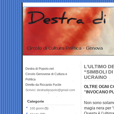
L’ULTIMO D
Destra di Popolo.net
“SIMBOLI D
Circolo Genovese di Cultura e
UCRAINO
Politica
Diretto da Riccardo Fucile
OLTRE OGNI C
Scrivici: destradipopolo@gmail.com
“INVOCANO P
Categorie
Non sono solame
magia nera per “r
100 giorni
(5)
Questa è l’ultim