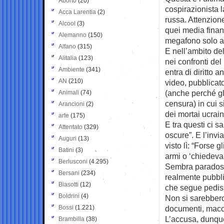
Aborto
(20)
cospirazionista 
Acca Larentia
(2)
russa. Attenzione
Alcool
(3)
quei media finan
Alemanno
(150)
megafono solo al
Alfano
(315)
E nell’ambito de
Alitalia
(123)
nei confronti del
Ambiente
(341)
entra di diritto 
AN
(210)
video, pubblicat
(anche perché gli
Animali
(74)
censura) in cui s
Arancioni
(2)
dei mortai ucrain
arte
(175)
E tra questi ci s
Attentato
(329)
oscure”. E l’invi
Auguri
(13)
visto lì: “Forse g
Batini
(3)
armi o ‘chiedevan
Berlusconi
(4.295)
Sembra paradossa
Bersani
(234)
realmente pubblic
Biasotti
(12)
che segue pedis
Boldrini
(4)
Non si sarebbero 
Bossi
(1.221)
documenti, macch
L’accusa, dunque
Brambilla
(38)