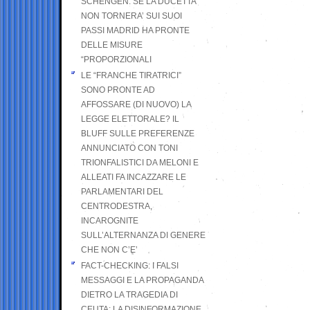
SCHENGEN. SE LA DUCETTA
NON TORNERA’ SUI SUOI
PASSI MADRID HA PRONTE
DELLE MISURE
“PROPORZIONALI
LE “FRANCHE TIRATRICI”
SONO PRONTE AD
AFFOSSARE (DI NUOVO) LA
LEGGE ELETTORALE? IL
BLUFF SULLE PREFERENZE
ANNUNCIATO CON TONI
TRIONFALISTICI DA MELONI E
ALLEATI FA INCAZZARE LE
PARLAMENTARI DEL
CENTRODESTRA,
INCAROGNITE
SULL’ALTERNANZA DI GENERE
CHE NON C’E’
FACT-CHECKING: I FALSI
MESSAGGI E LA PROPAGANDA
DIETRO LA TRAGEDIA DI
CEUTA: LA DISINFORMAZIONE