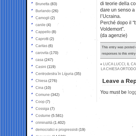
di teorie della c
Brunetta
(83)
dare un senso a
Burlando
(26)
l’Ucraina.
Camogli
(2)
Perché dopo il “
canile
(4)
Voldemort”.
Cappello
(8)
(da agenzie)
Caprotti
(2)
Caritas
(6)
This entry was posted o
carovita
(170)
responses to this entr
casa
(247)
«
LUCA LUCCI, IL 
Casini
(119)
LA CHIESA ORTODO
Centrodestra in Liguria
(35)
Leave a Rep
Chiesa
(276)
Cina
(10)
You must be
log
Comune
(342)
Coop
(7)
Cossiga
(7)
Costume
(5.581)
criminalità
(1.402)
democratici e progressisti
(19)