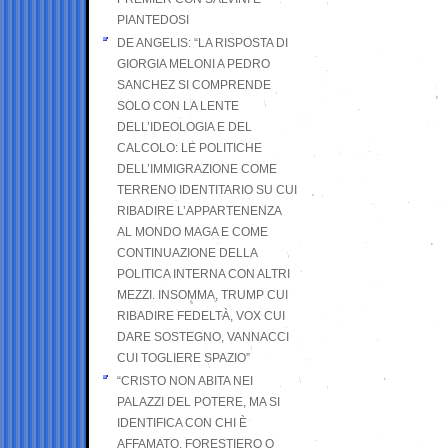
PIANTEDOSI
DE ANGELIS: “LA RISPOSTA DI
GIORGIA MELONI A PEDRO
SANCHEZ SI COMPRENDE
SOLO CON LA LENTE
DELL’IDEOLOGIA E DEL
CALCOLO: LE POLITICHE
DELL’IMMIGRAZIONE COME
TERRENO IDENTITARIO SU CUI
RIBADIRE L’APPARTENENZA
AL MONDO MAGA E COME
CONTINUAZIONE DELLA
POLITICA INTERNA CON ALTRI
MEZZI. INSOMMA, TRUMP CUI
RIBADIRE FEDELTÀ, VOX CUI
DARE SOSTEGNO, VANNACCI
CUI TOGLIERE SPAZIO”
“CRISTO NON ABITA NEI
PALAZZI DEL POTERE, MA SI
IDENTIFICA CON CHI È
AFFAMATO, FORESTIERO O