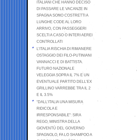
ITALIANI CHE HANNO DECISO
DI PASSARE LE VACANZE IN
SPAGNA SONO COSTRETTI A
LUNGHE CODE AL LORO
ARRIVO, CON PASSEGGERI
SCELTI A CASO O INTERI AEREI
CONTROLLATI
L’ITALIA RISCHIA DI RIMANERE
OSTAGGIO DEI FILO-PUTINIANI
VANNACCI E DI BATTISTA.
FUTURO NAZIONALE
VELEGGIA SOPRA IL 7% E UN
EVENTUALE PARTITO DELL’EX
GRILLINO VARREBBE TRA IL 2
E IL 3.5%
“DALL’ITALIA UNA MISURA
RIDICOLA E
IRRESPONSABILE”: SIRA
REGO, MINISTRA DELLA
GIOVENTÙ DEL GOVERNO
SPAGNOLO, FA LO SHAMPOO A