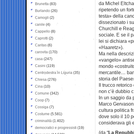
da Michel Eltcha
Brunetta
(83)
ripetendo un for
Burlando
(26)
testa» della can
Camogli
(2)
dissezionato i su
canile
(4)
Churchill e Reaga
Cappello
(8)
sociale. E se il 
Caprotti
(2)
lei si dichiara «
Caritas
(6)
«Haaretz»).
carovita
(170)
Ma nella descrizi
casa
(247)
«vangelo» antise
mondo «costruito
Casini
(119)
mercantile… banch
Centrodestra in Liguria
(35)
storia del Paese
Chiesa
(276)
Il trucco retoric
Cina
(10)
non c’è dubbio c
Comune
(342)
In un saggio da 
Coop
(7)
Marco Gervasoni 
Cossiga
(7)
cultura politica
Costume
(5.581)
dove solo il 10 
criminalità
(1.402)
considerava gli 
democratici e progressisti
(19)
(da “
La Repubbl