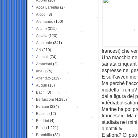
Aborto
(20)
Acca Larentia
(2)
Alcool
(3)
Alemanno
(150)
Alfano
(315)
Alitalia
(123)
Ambiente
(341)
AN
(210)
francesi) che ven
Una macchia neri
Animali
(74)
sanata cinquant
Arancioni
(2)
espresse nel gest
arte
(175)
E sull’avvenimen
Attentato
(329)
Ma perchè l’acco
Auguri
(13)
modello Trump? Le
Batini
(3)
dalla figura del 
Berlusconi
(4.295)
«dèdiabolisatio
Bersani
(234)
Marine ha poi pr
Biasotti
(12)
francese» . Ma è 
Boldrini
(4)
studiata nei mini
Bossi
(1.221)
dibattiti tv.
E allora? Ci può 
Brambilla
(38)