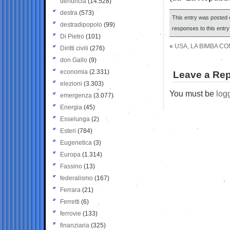
denuncia
(14.528)
destra
(573)
This entry was posted o
destradipopolo
(99)
responses to this entr
Di Pietro
(101)
«
USA, LA BIMBA CO
Diritti civili
(276)
don Gallo
(9)
economia
(2.331)
Leave a Rep
elezioni
(3.303)
You must be
log
emergenza
(3.077)
Energia
(45)
Esselunga
(2)
Esteri
(784)
Eugenetica
(3)
Europa
(1.314)
Fassino
(13)
federalismo
(167)
Ferrara
(21)
Ferretti
(6)
ferrovie
(133)
finanziaria
(325)