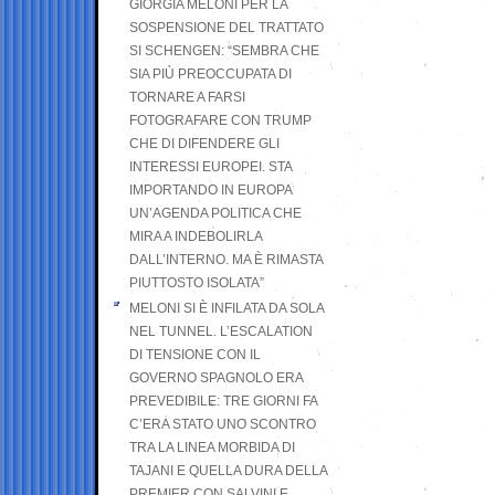
GIORGIA MELONI PER LA
SOSPENSIONE DEL TRATTATO
SI SCHENGEN: “SEMBRA CHE
SIA PIÙ PREOCCUPATA DI
TORNARE A FARSI
FOTOGRAFARE CON TRUMP
CHE DI DIFENDERE GLI
INTERESSI EUROPEI. STA
IMPORTANDO IN EUROPA
UN’AGENDA POLITICA CHE
MIRA A INDEBOLIRLA
DALL’INTERNO. MA È RIMASTA
PIUTTOSTO ISOLATA”
MELONI SI È INFILATA DA SOLA
NEL TUNNEL. L’ESCALATION
DI TENSIONE CON IL
GOVERNO SPAGNOLO ERA
PREVEDIBILE: TRE GIORNI FA
C’ERA STATO UNO SCONTRO
TRA LA LINEA MORBIDA DI
TAJANI E QUELLA DURA DELLA
PREMIER CON SALVINI E