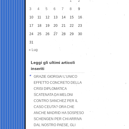
1
2
3
4
5
6
7
8
9
10
11
12
13
14
15
16
17
18
19
20
21
22
23
24
25
26
27
28
29
30
31
« Lug
Leggi gli ultimi articoli
inseriti
GRAZIE GIORGIA! L’UNICO
EFFETTO CONCRETO DELLA
CRISI DIPLOMATICA
SCATENATA DA MELONI
CONTRO SANCHEZ PER IL
CASO CEUTA? ORA CHE
ANCHE MADRID HA SOSPESO
SCHENGEN PER CHI ARRIVA
DAL NOSTRO PAESE, GLI