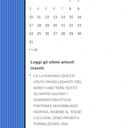
1
2
3
4
5
6
7
8
9
10
11
12
13
14
15
16
17
18
19
20
21
22
23
24
25
26
27
28
29
30
31
« Lug
Leggi gli ultimi articoli
inseriti
CE LA FARANNO QUESTA
VOLTA I PAVIDI LEGHISTI “DEL
NORD” A METTERE SOTTO
SCHIAFFO SALVINI? I
GOVERNATORI ATTILIO
FONTANA E MASSIMILIANO
FEDRIGA, INSIEME AL “DOGE”
LUCA ZAIA, SONO PRONTI A
FORMALIZZARE UNA