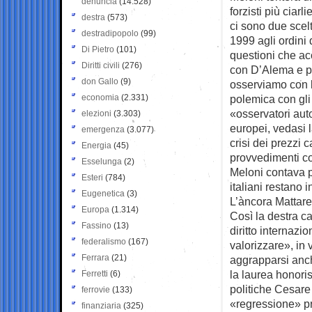
denuncia
(14.528)
forzisti più ciar
destra
(573)
ci sono due scel
destradipopolo
(99)
1999 agli ordini
Di Pietro
(101)
questioni che ac
Diritti civili
(276)
con D’Alema e po
don Gallo
(9)
osserviamo con la
economia
(2.331)
polemica con gli 
«osservatori aut
elezioni
(3.303)
europei, vedasi 
emergenza
(3.077)
crisi dei prezzi 
Energia
(45)
provvedimenti con
Esselunga
(2)
Meloni contava pe
Esteri
(784)
italiani restano 
Eugenetica
(3)
L’àncora Mattare
Europa
(1.314)
Così la destra c
Fassino
(13)
diritto internazi
federalismo
(167)
valorizzare», in 
Ferrara
(21)
aggrapparsi anch
la laurea honori
Ferretti
(6)
politiche Cesare 
ferrovie
(133)
«regressione» pro
finanziaria
(325)