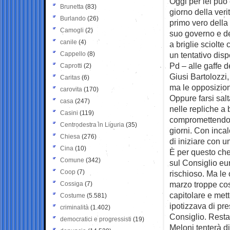
Oggi per lei può 
Brunetta
(83)
giorno della ver
Burlando
(26)
primo vero della
Camogli
(2)
suo governo e de
canile
(4)
a briglie sciolte
Cappello
(8)
un tentativo disp
Pd – alle gaffe d
Caprotti
(2)
Giusi Bartolozzi,
Caritas
(6)
ma le opposizio
carovita
(170)
Oppure farsi salt
casa
(247)
nelle repliche a
Casini
(119)
compromettendo l
Centrodestra in Liguria
(35)
giorni. Con inca
Chiesa
(276)
di iniziare con u
Cina
(10)
È per questo che
Comune
(342)
sul Consiglio eur
Coop
(7)
rischioso. Ma le 
marzo troppe co
Cossiga
(7)
capitolare e mett
Costume
(5.581)
ipotizzava di pre
criminalità
(1.402)
Consiglio. Resta
democratici e progressisti
(19)
Meloni tenterà d