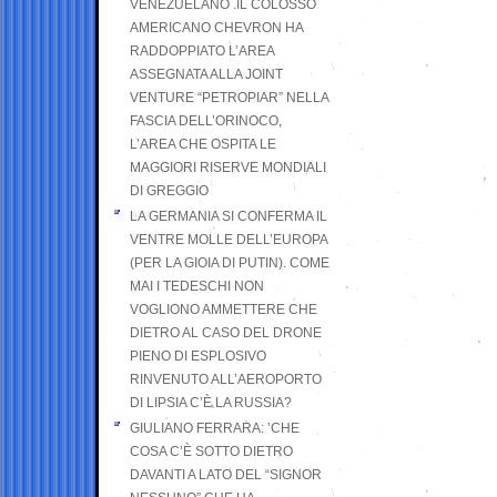
VENEZUELANO .IL COLOSSO
AMERICANO CHEVRON HA
RADDOPPIATO L’AREA
ASSEGNATA ALLA JOINT
VENTURE “PETROPIAR” NELLA
FASCIA DELL’ORINOCO,
L’AREA CHE OSPITA LE
MAGGIORI RISERVE MONDIALI
DI GREGGIO
LA GERMANIA SI CONFERMA IL
VENTRE MOLLE DELL’EUROPA
(PER LA GIOIA DI PUTIN). COME
MAI I TEDESCHI NON
VOGLIONO AMMETTERE CHE
DIETRO AL CASO DEL DRONE
PIENO DI ESPLOSIVO
RINVENUTO ALL’AEROPORTO
DI LIPSIA C’È LA RUSSIA?
GIULIANO FERRARA: ’CHE
COSA C’È SOTTO DIETRO
DAVANTI A LATO DEL “SIGNOR