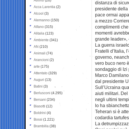
Aborto
(20)
distanza di sicur
Acca Larentia
(2)
presidente della
Alcool
(3)
pace ormai appa
Alemanno
(150)
a mezzo Corriere
complimenti che i
Alfano
(315)
momenti avrebb
Alitalia
(123)
grande leader», 
Ambiente
(341)
La guerra israelo
AN
(210)
Fratelli d’Italia,
Animali
(74)
governo, neanche
Arancioni
(2)
vero buco nero è 
arte
(175)
sondaggio di Izi 
Attentato
(329)
Marco Damilano, 
Auguri
(13)
dal presidente 
Batini
(3)
Sull’Ucraina qua
aiuti militari. D
Berlusconi
(4.295)
negli ultimi tem
Bersani
(234)
lo ha sbianchett
Biasotti
(12)
Teheran si è att
Boldrini
(4)
codardia tartufe
Bossi
(1.221)
La detrumpizzaz
Brambilla
(38)