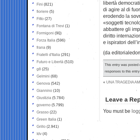
libertà democrati
Fini
(821)
di agire al di fu
fioriere
(5)
erodendo la sovra
Fitto
(27)
«soggetti tecnol
Fontana di Trevi
(1)
abbattere gli im
Formigoni
(90)
diritto internazi
Forza Italia
(596)
e ispiratori dell
frana
(9)
(da editorialedom
Fratelli d'Italia
(291)
Futuro e Libertà
(510)
This entry was posted 
g8
(25)
responses to this entr
Gelmini
(68)
«
UNA TRAGEDIA A
Genova
(542)
Giannino
(10)
Giustizia
(5.784)
Leave a Rep
governo
(5.799)
You must be
log
Grasso
(22)
Green Italia
(1)
Grillo
(2.941)
Idv
(4)