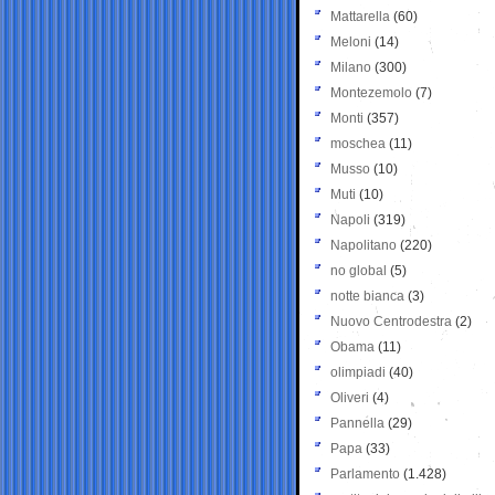
Mattarella
(60)
Meloni
(14)
Milano
(300)
Montezemolo
(7)
Monti
(357)
moschea
(11)
Musso
(10)
Muti
(10)
Napoli
(319)
Napolitano
(220)
no global
(5)
notte bianca
(3)
Nuovo Centrodestra
(2)
Obama
(11)
olimpiadi
(40)
Oliveri
(4)
Pannella
(29)
Papa
(33)
Parlamento
(1.428)