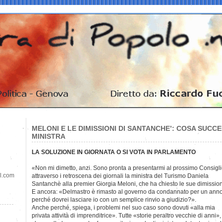
MELONI E LE DIMISSIONI DI SANTANCHE’: COSA SUCC
MINISTRA
LA SOLUZIONE IN GIORNATA O SI VOTA IN PARLAMENTO
«Non mi dimetto, anzi. Sono pronta a presentarmi al prossimo Consiglio
il.com
attraverso i retroscena dei giornali la ministra del Turismo Daniela
Santanchè alla premier Giorgia Meloni, che ha chiesto le sue dimission
E ancora: «Delmastro è rimasto al governo da condannato per un anno
perché dovrei lasciare io con un semplice rinvio a giudizio?».
Anche perché, spiega, i problemi nel suo caso sono dovuti «alla mia
privata attività di imprenditrice». Tutte «storie peraltro vecchie di anni»,