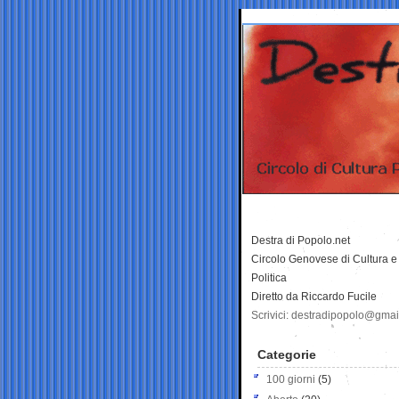
Destra di Popolo.net
Circolo Genovese di Cultura e
Politica
Diretto da Riccardo Fucile
Scrivici: destradipopolo@gma
Categorie
100 giorni
(5)