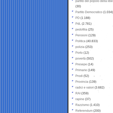
partito del popolo della libe
(30)
Partito Democratico
(1.034)
PD
(1.188)
PdL
(2.781)
pedofilia
(25)
Pensioni
(129)
Politica
(40.833)
polizia
(253)
Porto
(12)
povertà
(502)
Presepe
(14)
Primarie
(149)
Prodi
(52)
Provincia
(139)
radici e valori
(3.682)
RAI
(359)
rapine
(37)
Razzismo
(1.410)
Referendum
(200)