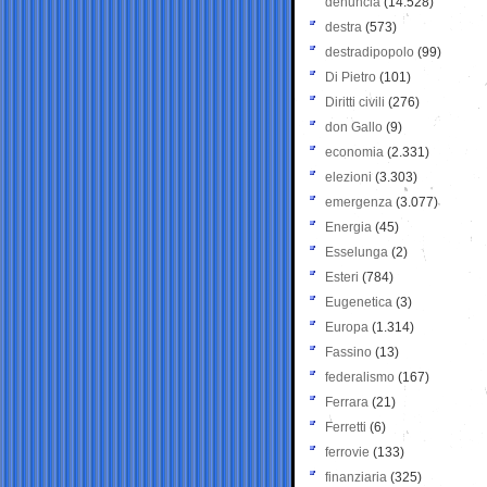
denuncia
(14.528)
destra
(573)
destradipopolo
(99)
Di Pietro
(101)
Diritti civili
(276)
don Gallo
(9)
economia
(2.331)
elezioni
(3.303)
emergenza
(3.077)
Energia
(45)
Esselunga
(2)
Esteri
(784)
Eugenetica
(3)
Europa
(1.314)
Fassino
(13)
federalismo
(167)
Ferrara
(21)
Ferretti
(6)
ferrovie
(133)
finanziaria
(325)