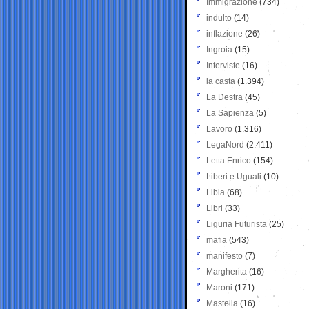
Immigrazione
(734)
indulto
(14)
inflazione
(26)
Ingroia
(15)
Interviste
(16)
la casta
(1.394)
La Destra
(45)
La Sapienza
(5)
Lavoro
(1.316)
LegaNord
(2.411)
Letta Enrico
(154)
Liberi e Uguali
(10)
Libia
(68)
Libri
(33)
Liguria Futurista
(25)
mafia
(543)
manifesto
(7)
Margherita
(16)
Maroni
(171)
Mastella
(16)