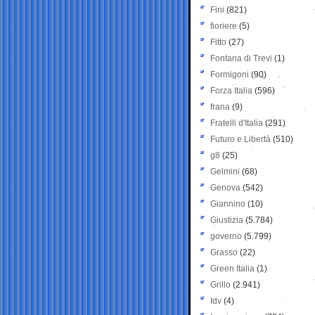
Fini
(821)
fioriere
(5)
Fitto
(27)
Fontana di Trevi
(1)
Formigoni
(90)
Forza Italia
(596)
frana
(9)
Fratelli d'Italia
(291)
Futuro e Libertà
(510)
g8
(25)
Gelmini
(68)
Genova
(542)
Giannino
(10)
Giustizia
(5.784)
governo
(5.799)
Grasso
(22)
Green Italia
(1)
Grillo
(2.941)
Idv
(4)