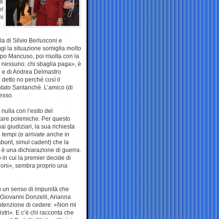
la
el
ni
la di Silvio Berlusconi e
ggi la situazione somiglia molto
ippo Mancuso, poi risolta con la
ù nessuno: chi sbaglia paga», è
zi e di Andrea Delmastro
 detto no perché così il
tato Santanchè. L’amico (di
esso.
 nulla con l’esito del
itare polemiche. Per questo
i giudiziari, la sua richiesta
i tempi (e arrivate anche in
abunt, simul cadent) che la
i è una dichiarazione di guerra.
in cui la premier decide di
lloni», sembra proprio una
su un senso di impunità che
 Giovanni Donzelli, Arianna
ntenzione di cedere: «Non mi
stri». E c’è chi racconta che