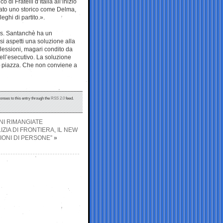
 di Fratelli d’Italia all’inizio
sciato uno storico come Delma,
eghi di partito.».
gas. Santanchè ha un
si aspetti una soluzione alla
flessioni, magari condito da
dell’esecutivo. La soluzione
in piazza. Che non conviene a
onses to this entry through the
RSS 2.0
feed.
NI RIMANGIATE
ZIA DI FRONTIERA, IL NEW
IONI DI PERSONE”
»