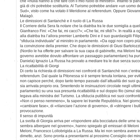
che «nulla hanno a che fare con il mio ruolo di ministro». Intanto si par
già di chi potrebbe sostituirla. Al Turismo potrebbe andare «un uomo d
Sud», visto come ha votato il Meridione al referendum. Oppure Giovan
Malagò.
Le dimissioni di Santanchè e il ruolo di La Russa
Il Corriere della Sera fa notare che la diatriba tra le due somiglia a quel
Gianfranco Fini: «Che fai, mi cacci?»; «Che fai, mi sfidi?». In realtà a o
alla diatriba tra l’allora premier Lamberto Dini e il suo guardasigilli Fil
“sfiducia individuale” al ministro in parlamento. «Da oggi non copro pi
la convinzione della premier. Che dopo le dimissioni di Giusi Bartoloz
(Nordio le ha offerte per salvare la sua capa di gabinetto, ma Meloni ha
governo avrebbe dovuto affrontare un passaggio parlamentare) ha pun
Daniela) Ignazio La Russa ha provato a mediare tra le due senza succ
La ricattabilità di Giorgi
Di certo la richiesta di dimissioni nei confronti di Santanchè non c’entra
referendum. Dal quale la Pitonessa si è sempre tenuta lontana, per ev
non capisce perché, dopo tanto tempo passato dall’attualità dei suoi gua
sia arrivata proprio ora. Smentendo le insinuazioni circolate negli ultim
parlamento) su una sua presunta ricattabilità e sul doppio filo (simul st
legava alla ministra del Turismo. La sfiducia pubblica nei suoi confront
«Non ci penso nemmeno», fa sapere lei tramite Repubblica. Nel giorno 
«cambiare fase», di «rilanciare l’azione di governo», di «stringere i bu
provocazione.
Il senso di impunità
La svolta di Giorgia arriva per «rispondere alla bocciatura delle urne 
sembra albergare nel governo», hanno spiegato gli emissari di Meloni
Meloni, Francesco Lollobrigida a La Russa. Ma lei non sembra avere i
dimetto, anzi. Sono pronta a presentarmi al prossimo Consiglio dei mini