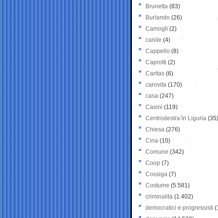
Brunetta
(83)
Burlando
(26)
Camogli
(2)
canile
(4)
Cappello
(8)
Caprotti
(2)
Caritas
(6)
carovita
(170)
casa
(247)
Casini
(119)
Centrodestra in Liguria
(35
Chiesa
(276)
Cina
(10)
Comune
(342)
Coop
(7)
Cossiga
(7)
Costume
(5.581)
criminalità
(1.402)
democratici e progressisti
(