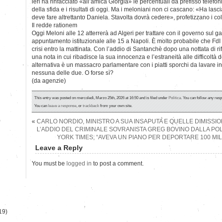
ieri ha rinfacciato «all’amica Giorgia» le percentuali da prefisso telefonico
della sfida e i risultati di oggi. Ma i meloniani non ci cascano: «Ha la
deve fare altrettanto Daniela. Stavolta dovrà cedere», profetizzano i coll
Il redde rationem
Oggi Meloni alle 12 atterrerà ad Algeri per trattare con il governo sul 
appuntamento istituzionale alle 15 a Napoli. È molto probabile che FdI 
crisi entro la mattinata. Con l’addio di Santanchè dopo una nottata di ri
una nota in cui ribadisce la sua innocenza e l’estraneità alle difficoltà 
alternativa è un massacro parlamentare con i piatti sporchi da lavare 
nessuna delle due. O forse sì?
(da agenzie)
This entry was posted on mercoledì, Marzo 25th, 2026 at 16:50 and is filed under
Politica
. You can follow any resp
You can
leave a response
, or
trackback
from your own site.
)
«
CARLO NORDIO, MINISTRO A SUA INSAPUTA E QUELLE DIMISSIO
L’ADDIO DEL CRIMINALE SOVRANISTA GREG BOVINO DALLA POLI
YORK TIMES; “AVEVA UN PIANO PER DEPORTARE 100 MIL
Leave a Reply
You must be
logged in
to post a comment.
19)