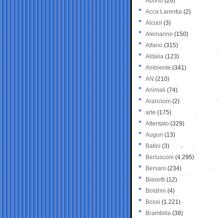
Aborto
(20)
Acca Larentia
(2)
Alcool
(3)
Alemanno
(150)
Alfano
(315)
Alitalia
(123)
Ambiente
(341)
AN
(210)
Animali
(74)
Arancioni
(2)
arte
(175)
Attentato
(329)
Auguri
(13)
Batini
(3)
Berlusconi
(4.295)
Bersani
(234)
Biasotti
(12)
Boldrini
(4)
Bossi
(1.221)
Brambilla
(38)