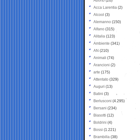
Aborto
(20)
Acca Larentia
(2)
Alcool
(3)
Alemanno
(150)
Alfano
(315)
Alitalia
(123)
Ambiente
(341)
AN
(210)
Animali
(74)
Arancioni
(2)
arte
(175)
Attentato
(329)
Auguri
(13)
Batini
(3)
Berlusconi
(4.295)
Bersani
(234)
Biasotti
(12)
Boldrini
(4)
Bossi
(1.221)
Brambilla
(38)