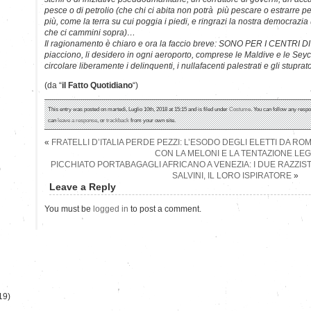
pesce o di petrolio (che chi ci abita non potrà più pescare o estrarre 
più, come la terra su cui poggia i piedi, e ringrazi la nostra democraz
che ci cammini sopra)…
Il ragionamento è chiaro e ora la faccio breve: SONO PER I CENTRI 
piacciono, li desidero in ogni aeroporto, comprese le Maldive e le Seychel
circolare liberamente i delinquenti, i nullafacenti palestrati e gli stuprato
(da “
il Fatto Quotidiano
“)
This entry was posted on martedì, Luglio 10th, 2018 at 15:15 and is filed under
Costume
. You can follow any respo
can
leave a response
, or
trackback
from your own site.
«
FRATELLI D’ITALIA PERDE PEZZI: L’ESODO DEGLI ELETTI DA R
CON LA MELONI E LA TENTAZIONE LE
PICCHIATO PORTABAGAGLI AFRICANO A VENEZIA: I DUE RAZZIST
)
SALVINI, IL LORO ISPIRATORE
»
Leave a Reply
You must be
logged in
to post a comment.
19)