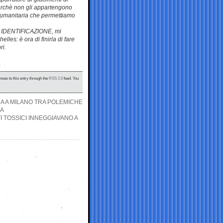
perchè non gli appartengono
ia umanitaria che permettiamo
DI IDENTIFICAZIONE, mi
les: è ora di finirla di fare
ri.
nses to this entry through the
RSS 2.0
feed. You
OMA A MILANO TRA POLEMICHE
GA
I TOSSICI INNEGGIAVANO A