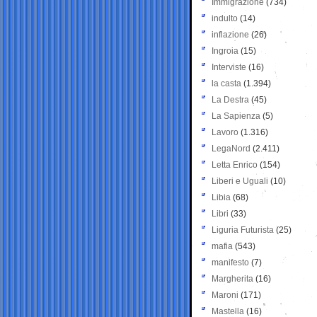
Immigrazione
(734)
indulto
(14)
inflazione
(26)
Ingroia
(15)
Interviste
(16)
la casta
(1.394)
La Destra
(45)
La Sapienza
(5)
Lavoro
(1.316)
LegaNord
(2.411)
Letta Enrico
(154)
Liberi e Uguali
(10)
Libia
(68)
Libri
(33)
Liguria Futurista
(25)
mafia
(543)
manifesto
(7)
Margherita
(16)
Maroni
(171)
Mastella
(16)