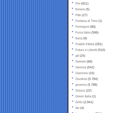
Fini
(821)
fioriere
(5)
Fitto
(27)
Fontana di Trevi
(1)
Formigoni
(90)
Forza Italia
(596)
frana
(9)
Fratelli d'Italia
(291)
Futuro e Libertà
(510)
g8
(25)
Gelmini
(68)
Genova
(542)
Giannino
(10)
Giustizia
(5.784)
governo
(5.799)
Grasso
(22)
Green Italia
(1)
Grillo
(2.941)
Idv
(4)