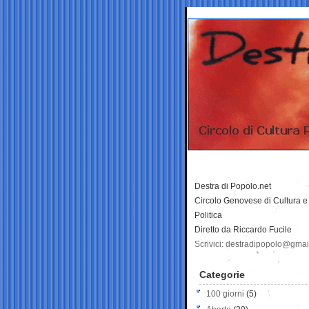
Destra di Popolo.net
Circolo Genovese di Cultura e
Politica
Diretto da Riccardo Fucile
Scrivici: destradipopolo@gma
Categorie
100 giorni
(5)