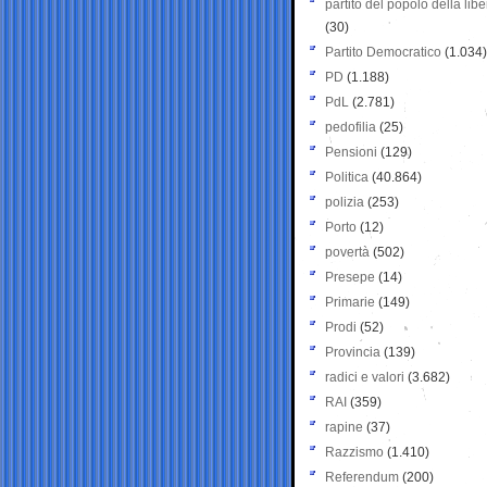
partito del popolo della libe
(30)
Partito Democratico
(1.034)
PD
(1.188)
PdL
(2.781)
pedofilia
(25)
Pensioni
(129)
Politica
(40.864)
polizia
(253)
Porto
(12)
povertà
(502)
Presepe
(14)
Primarie
(149)
Prodi
(52)
Provincia
(139)
radici e valori
(3.682)
RAI
(359)
rapine
(37)
Razzismo
(1.410)
Referendum
(200)