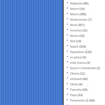
Mattarella
(60)
Meloni
(14)
Milano
(300)
Montezemolo
(7)
Monti
(357)
moschea
(11)
Musso
(10)
Muti
(10)
Napoli
(319)
Napolitano
(220)
no global
(5)
notte bianca
(3)
Nuovo Centrodestra
(2)
Obama
(11)
olimpiadi
(40)
Oliveri
(4)
Pannella
(29)
Papa
(33)
Parlamento
(1.428)