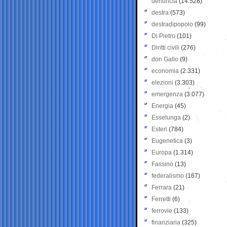
denuncia
(14.528)
destra
(573)
destradipopolo
(99)
Di Pietro
(101)
Diritti civili
(276)
don Gallo
(9)
economia
(2.331)
elezioni
(3.303)
emergenza
(3.077)
Energia
(45)
Esselunga
(2)
Esteri
(784)
Eugenetica
(3)
Europa
(1.314)
Fassino
(13)
federalismo
(167)
Ferrara
(21)
Ferretti
(6)
ferrovie
(133)
finanziaria
(325)