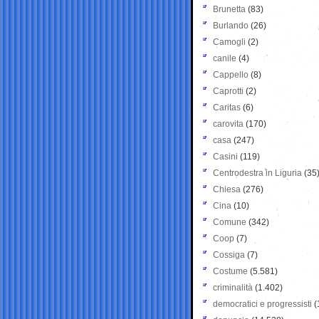
Brunetta
(83)
Burlando
(26)
Camogli
(2)
canile
(4)
Cappello
(8)
Caprotti
(2)
Caritas
(6)
carovita
(170)
casa
(247)
Casini
(119)
Centrodestra in Liguria
(35
Chiesa
(276)
Cina
(10)
Comune
(342)
Coop
(7)
Cossiga
(7)
Costume
(5.581)
criminalità
(1.402)
democratici e progressisti
(