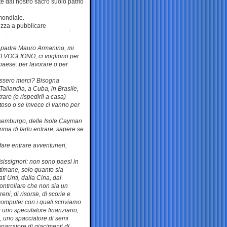
te dal nostro sacro suolo patrio
mondiale.
izza a pubblicare
i padre Mauro Armanino, mi
o CI VOGLIONO, ci vogliono per
ro paese: per lavorare o per
fossero merci? Bisogna
 Tailandia, a Cuba, in Brasile,
rare (o rispedirli a casa)
toso o se invece ci vanno per
Lussemburgo, delle Isole Cayman
prima di farlo entrare, sapere se
fare entrare avventurieri,
(sissignori: non sono paesi in
ttimane, solo quanto sia
ti Unti, dalla Cina, dal
 controllare che non sia un
eni, di risorse, di scorie e
 i computer con i quali scriviamo
 uno speculatore finanziario,
, uno spacciatore di semi
aparratore di giacimenti di