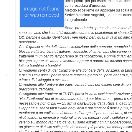
delinquenti” per poi espellerli immantinen
con procedura d’urgenza.
Metodo eccellente da applicare su scala 
Scrive Massimo Angelini, il quale mi autor
integralmente.
Bene: prendendo spunto da una lettera d
sono convinto che i centri di identificazione e le piattaforme di sbarc
tutti, perchè è giusto identificare i veri motivi per i quali si va in un alt
delinquere?
Cos’è questa storia della libera circolazione delle persone, neanche 
bloccare alla frontiera gli italiani, i tedeschi, gli americani che vanno in
trattenerli in un centro temporaneo di identificazione, e prima di farli ent
bisogna sapere se vanno a lavorare oppure a portare un turismo rispet
fottere bambine e bambini.
Ci vogliono centri di identificazione alle frontiere della Svizzera, di 
e di tutti i covi fiscali per trattenere qualche giorno chi porta denaro e, 
è frutto di riciclaggio o evasione.
Ci vogliono alle frontiere dei paesi centrafricani per essere certi di non 
bracconieri, trafficanti.
Ci vogliono alle frontiere di TUTTI i paesi in via di occidentalizzazione 
“via di sviluppo” ma di occidentalizzazione) per bloccare — giorni o se
necessario e non di più — chi arriva dall’Europa, dalla Russia, dagli Sta
Giappone e, senza farsi sviare dagli abiti e dai modi così belli e puliti,
mediatore o un trafficante di denaro, di droga, di persone, di armi, di terr
rifiuti tossici, di minerali e materiali preziosi (senza i quali i cellulari e
veleno sul mondo rapinato dai quali sono estratti non funzionerebbero)
un giocatore di risiko sulla pelle del mondo più povero, un monopolista
sterili o di iniziative pseudoumanitarie, un corruttore di governi, un acc