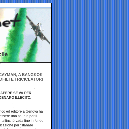
E CAYMAN, A BANGKOK
FILI E I RICICLATORI
SAPERE SE VA PER
ENARO ILLECITO,
torico ed editore a Genova ha
essere uno spunto per il
i, affinchè vada fino in fondo
tificazione per “stanare i