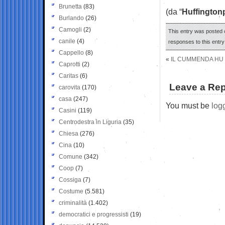
Brunetta
(83)
(da “
Huffington
Burlando
(26)
Camogli
(2)
This entry was posted o
canile
(4)
responses to this entr
Cappello
(8)
«
IL CUMMENDA HU 
Caprotti
(2)
Caritas
(6)
Leave a Rep
carovita
(170)
casa
(247)
You must be
log
Casini
(119)
Centrodestra in Liguria
(35)
Chiesa
(276)
Cina
(10)
Comune
(342)
Coop
(7)
Cossiga
(7)
Costume
(5.581)
criminalità
(1.402)
democratici e progressisti
(19)