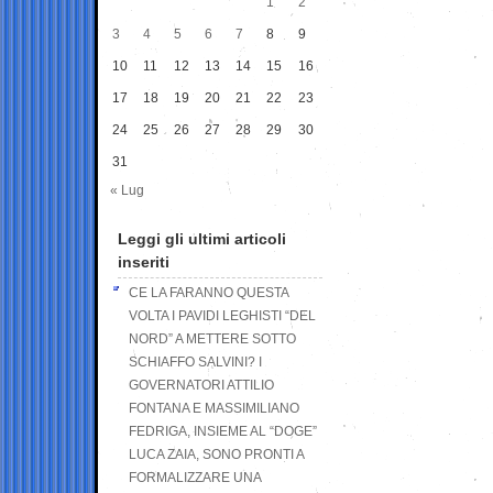
1
2
3
4
5
6
7
8
9
10
11
12
13
14
15
16
17
18
19
20
21
22
23
24
25
26
27
28
29
30
31
« Lug
Leggi gli ultimi articoli
inseriti
CE LA FARANNO QUESTA
VOLTA I PAVIDI LEGHISTI “DEL
NORD” A METTERE SOTTO
SCHIAFFO SALVINI? I
GOVERNATORI ATTILIO
FONTANA E MASSIMILIANO
FEDRIGA, INSIEME AL “DOGE”
LUCA ZAIA, SONO PRONTI A
FORMALIZZARE UNA