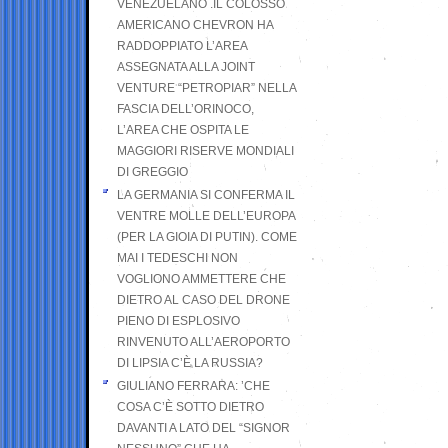
VENEZUELANO .IL COLOSSO
AMERICANO CHEVRON HA
RADDOPPIATO L’AREA
ASSEGNATA ALLA JOINT
VENTURE “PETROPIAR” NELLA
FASCIA DELL’ORINOCO,
L’AREA CHE OSPITA LE
MAGGIORI RISERVE MONDIALI
DI GREGGIO
LA GERMANIA SI CONFERMA IL
VENTRE MOLLE DELL’EUROPA
(PER LA GIOIA DI PUTIN). COME
MAI I TEDESCHI NON
VOGLIONO AMMETTERE CHE
DIETRO AL CASO DEL DRONE
PIENO DI ESPLOSIVO
RINVENUTO ALL’AEROPORTO
DI LIPSIA C’È LA RUSSIA?
GIULIANO FERRARA: ’CHE
COSA C’È SOTTO DIETRO
DAVANTI A LATO DEL “SIGNOR