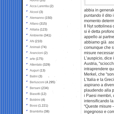
Aborto
(20)
Acca Larentia
(2)
abbia in generale
Alcool
(3)
puntando il dito
Alemanno
(150)
momento determina
Alfano
(315)
Il Nyt sottolinea
Alitalia
(123)
si è detta profo
Ambiente
(341)
appello ai partn
AN
(210)
abbiamo già asco
comunque che sta
Animali
(74)
misure necessar
Arancioni
(2)
L’auspicio, dice i
arte
(175)
Austria, “sciocch
Attentato
(329)
intraprendere que
Auguri
(13)
Merkel, che “son
Batini
(3)
L’Italia e la Gre
Berlusconi
(4.295)
aspirano a divent
Bersani
(234)
plaudendo alla pr
Biasotti
(12)
i Paesi membri, 
Boldrini
(4)
intensificando la l
Bossi
(1.221)
“Queste misure –
ingegnoso e com
Brambilla
(38)