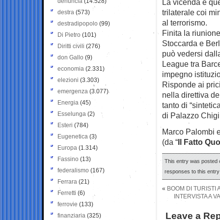
denuncia
(14.528)
La vicenda è que
trilaterale coi m
destra
(573)
al terrorismo.
destradipopolo
(99)
Finita la riunione
Di Pietro
(101)
Stoccarda e Berl
Diritti civili
(276)
può vedersi dall
don Gallo
(9)
League tra Barce
economia
(2.331)
impegno istituzi
elezioni
(3.303)
Risponde ai prici
emergenza
(3.077)
nella direttiva d
Energia
(45)
tanto di “sinteti
Esselunga
(2)
di Palazzo Chigi
Esteri
(784)
Marco Palombi 
Eugenetica
(3)
(da “
Il Fatto Qu
Europa
(1.314)
Fassino
(13)
This entry was posted 
federalismo
(167)
responses to this entr
Ferrara
(21)
«
BOOM DI TURISTI 
Ferretti
(6)
INTERVISTA A V
ferrovie
(133)
Leave a Rep
finanziaria
(325)