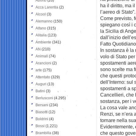
Aborto
(20)
ha il diritto, ma 
Acca Larentia
(2)
l’aereo di Stato”.
Alcool
(3)
Come previsto, f
Alemanno
(150)
spiegano così i c
Alfano
(315)
la Sicilia di An
Alitalia
(123)
dall’inizio dell’
Ambiente
(341)
Fatto Quotidiano:
AN
(210)
In sostanza è la
volo di Stato pe
Animali
(74)
spostamenti aere
Arancioni
(2)
sono scelte ma fr
arte
(175)
che questi protoc
Attentato
(329)
dell’Interno: sul
Auguri
(13)
spostamenti a sp
Batini
(3)
Cancellieri, che 
Berlusconi
(4.295)
sostanza, per i ve
Bersani
(234)
La cosa vale anc
Biasotti
(12)
Renzi, se n’era 
Boldrini
(4)
tornare nella sua
Bossi
(1.221)
Evidentemente, 
che questo gover
Brambilla
(38)