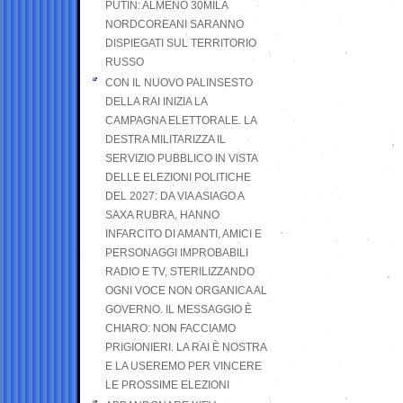
PUTIN: ALMENO 30MILA
NORDCOREANI SARANNO
DISPIEGATI SUL TERRITORIO
RUSSO
CON IL NUOVO PALINSESTO
DELLA RAI INIZIA LA
CAMPAGNA ELETTORALE. LA
DESTRA MILITARIZZA IL
SERVIZIO PUBBLICO IN VISTA
DELLE ELEZIONI POLITICHE
DEL 2027: DA VIA ASIAGO A
SAXA RUBRA, HANNO
INFARCITO DI AMANTI, AMICI E
PERSONAGGI IMPROBABILI
RADIO E TV, STERILIZZANDO
OGNI VOCE NON ORGANICA AL
GOVERNO. IL MESSAGGIO È
CHIARO: NON FACCIAMO
PRIGIONIERI. LA RAI È NOSTRA
E LA USEREMO PER VINCERE
LE PROSSIME ELEZIONI