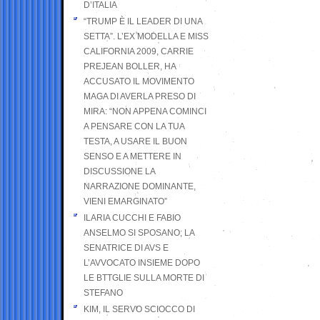
D’ITALIA
“TRUMP È IL LEADER DI UNA
SETTA”. L’EX MODELLA E MISS
CALIFORNIA 2009, CARRIE
PREJEAN BOLLER, HA
ACCUSATO IL MOVIMENTO
MAGA DI AVERLA PRESO DI
MIRA: “NON APPENA COMINCI
A PENSARE CON LA TUA
TESTA, A USARE IL BUON
SENSO E A METTERE IN
DISCUSSIONE LA
NARRAZIONE DOMINANTE,
VIENI EMARGINATO”
ILARIA CUCCHI E FABIO
ANSELMO SI SPOSANO; LA
SENATRICE DI AVS E
L’AVVOCATO INSIEME DOPO
LE BTTGLIE SULLA MORTE DI
STEFANO
KIM, IL SERVO SCIOCCO DI