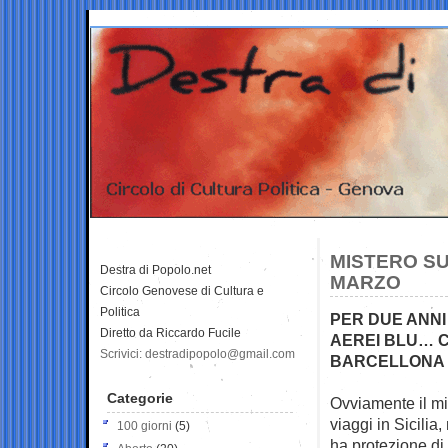
MISTERO SU
Destra di Popolo.net
MARZO
Circolo Genovese di Cultura e
Politica
PER DUE ANNI
Diretto da Riccardo Fucile
AEREI BLU… C
Scrivici: destradipopolo@gmail.com
BARCELLONA
Categorie
Ovviamente il min
viaggi in Sicilia
100 giorni
(5)
ha protezione di 