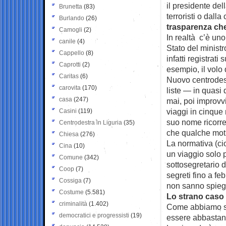
il presidente de
Brunetta
(83)
terroristi o dal
Burlando
(26)
trasparenza ch
Camogli
(2)
In realtà c’è uno
canile
(4)
Stato del minist
Cappello
(8)
infatti registrat
Caprotti
(2)
esempio, il volo 
Caritas
(6)
Nuovo centrodest
carovita
(170)
liste — in quas
casa
(247)
mai, poi improvv
viaggi in cinque m
Casini
(119)
suo nome ricorre 
Centrodestra in Liguria
(35)
che qualche motiv
Chiesa
(276)
La normativa (cio
Cina
(10)
un viaggio solo p
Comune
(342)
sottosegretario d
Coop
(7)
segreti fino a f
Cossiga
(7)
non sanno spieg
Costume
(5.581)
Lo strano cas
criminalità
(1.402)
Come abbiamo scr
democratici e progressisti
(19)
essere abbastan