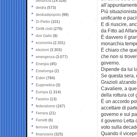
denuncia
(14.528)
all’appuntamento
destra
(573)
Più situazionist
destradipopolo
(99)
unificante e paci
Di Pietro
(101)
E di riuscire, an
Diritti civili
(276)
da Fitto ad Alfan
don Gallo
(9)
È davvero il gra
economia
(2.331)
monarchia temper
È chiaro che que
elezioni
(3.303)
che non si trover
emergenza
(3.077)
governo.
Energia
(45)
Dipende da lui la
Esselunga
(2)
Se questa sera, 
Esteri
(784)
Grazioli alzando 
Eugenetica
(3)
Cavaliere, a que
Europa
(1.314)
della rottura col
Fassino
(13)
È un accordo pol
federalismo
(167)
accettare di part
Ferrara
(21)
governo e sul par
il governo Letta
Ferretti
(6)
voto sulla decad
ferrovie
(133)
Quando il vicepre
finanziaria
(325)