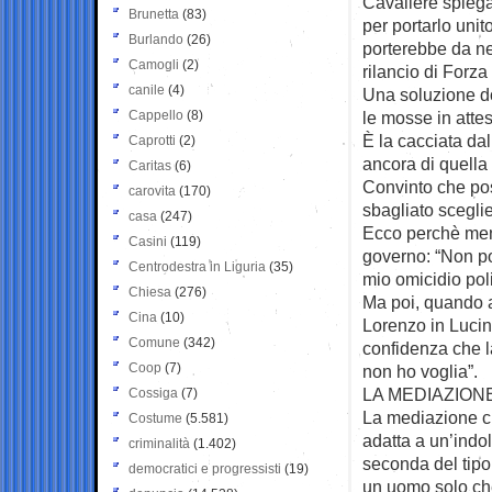
Cavaliere spiega 
Brunetta
(83)
per portarlo uni
Burlando
(26)
porterebbe da ne
Camogli
(2)
rilancio di Forza
canile
(4)
Una soluzione do
Cappello
(8)
le mosse in atte
È la cacciata da
Caprotti
(2)
ancora di quella 
Caritas
(6)
Convinto che pos
carovita
(170)
sbagliato scegli
casa
(247)
Ecco perchè ment
Casini
(119)
governo: “Non po
Centrodestra in Liguria
(35)
mio omicidio poli
Chiesa
(276)
Ma poi, quando a
Cina
(10)
Lorenzo in Luci
Comune
(342)
confidenza che la
Coop
(7)
non ho voglia”.
LA MEDIAZION
Cossiga
(7)
La mediazione ch
Costume
(5.581)
adatta a un’indole
criminalità
(1.402)
seconda del tipo
democratici e progressisti
(19)
un uomo solo che