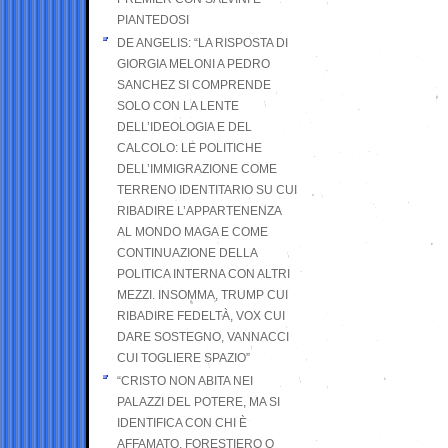
PIANTEDOSI
DE ANGELIS: “LA RISPOSTA DI
GIORGIA MELONI A PEDRO
SANCHEZ SI COMPRENDE
SOLO CON LA LENTE
DELL’IDEOLOGIA E DEL
CALCOLO: LE POLITICHE
DELL’IMMIGRAZIONE COME
TERRENO IDENTITARIO SU CUI
RIBADIRE L’APPARTENENZA
AL MONDO MAGA E COME
CONTINUAZIONE DELLA
POLITICA INTERNA CON ALTRI
MEZZI. INSOMMA, TRUMP CUI
RIBADIRE FEDELTÀ, VOX CUI
DARE SOSTEGNO, VANNACCI
CUI TOGLIERE SPAZIO”
“CRISTO NON ABITA NEI
PALAZZI DEL POTERE, MA SI
IDENTIFICA CON CHI È
AFFAMATO, FORESTIERO O