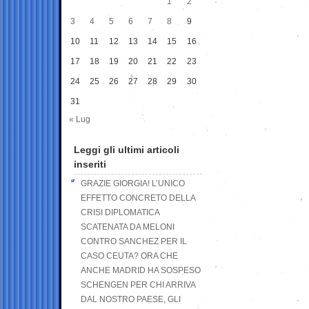
1
2
3
4
5
6
7
8
9
10
11
12
13
14
15
16
17
18
19
20
21
22
23
24
25
26
27
28
29
30
31
« Lug
Leggi gli ultimi articoli
inseriti
GRAZIE GIORGIA! L’UNICO
EFFETTO CONCRETO DELLA
CRISI DIPLOMATICA
SCATENATA DA MELONI
CONTRO SANCHEZ PER IL
CASO CEUTA? ORA CHE
ANCHE MADRID HA SOSPESO
SCHENGEN PER CHI ARRIVA
DAL NOSTRO PAESE, GLI