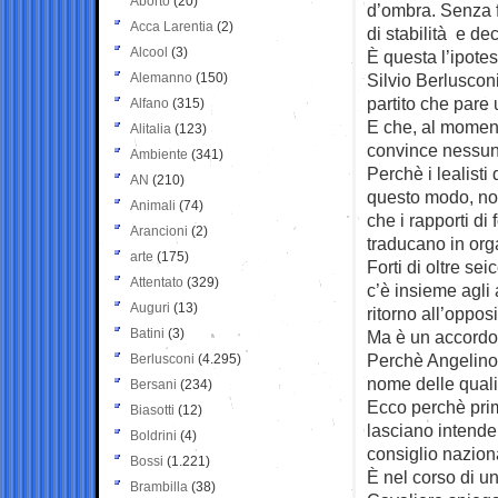
Aborto
(20)
d’ombra. Senza 
Acca Larentia
(2)
di stabilità e d
Alcool
(3)
È questa l’ipote
Alemanno
(150)
Silvio Berlusconi
partito che pare
Alfano
(315)
E che, al momen
Alitalia
(123)
convince nessun
Ambiente
(341)
Perchè i lealisti d
AN
(210)
questo modo, no
Animali
(74)
che i rapporti di 
Arancioni
(2)
traducano in org
arte
(175)
Forti di oltre se
Attentato
(329)
c’è insieme agli
Auguri
(13)
ritorno all’oppos
Batini
(3)
Ma è un accordo c
Perchè Angelino 
Berlusconi
(4.295)
nome delle quali 
Bersani
(234)
Ecco perchè prima
Biasotti
(12)
lasciano intender
Boldrini
(4)
consiglio nazion
Bossi
(1.221)
È nel corso di u
Brambilla
(38)