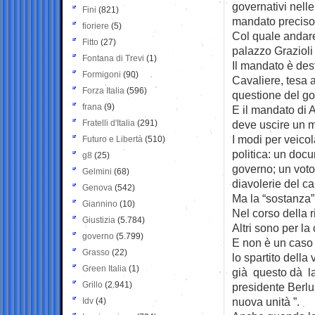
governativi nell
Fini
(821)
mandato preciso
fioriere
(5)
Col quale andare 
Fitto
(27)
palazzo Grazioli 
Fontana di Trevi
(1)
Il mandato è dest
Formigoni
(90)
Cavaliere, tesa a
Forza Italia
(596)
questione del go
frana
(9)
E il mandato di A
Fratelli d'Italia
(291)
deve uscire un m
I modi per veicol
Futuro e Libertà
(510)
politica: un docu
g8
(25)
governo; un voto
Gelmini
(68)
diavolerie del ca
Genova
(542)
Ma la “sostanza” 
Giannino
(10)
Nel corso della 
Giustizia
(5.784)
Altri sono per l
governo
(5.799)
E non è un caso c
Grasso
(22)
lo spartito della 
Green Italia
(1)
già questo dà la
Grillo
(2.941)
presidente Berlus
nuova unità ”.
Idv
(4)