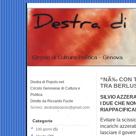
“NÃ‰ CON T
Destra di Popolo.net
TRA BERLU
Circolo Genovese di Cultura e
Politica
SILVIO AZZER
Diretto da Riccardo Fucile
I DUE CHE N
Scrivici: destradipopolo@gmail.com
RIAPPACIFICA
Evitare la scissi
Categorie
incarichi azzerat
100 giorni
(5)
lasciare il gove