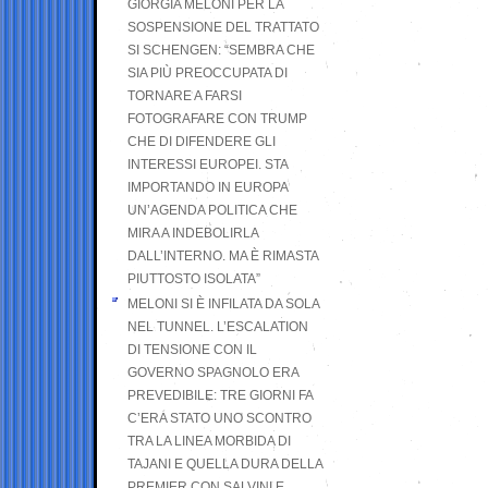
GIORGIA MELONI PER LA
SOSPENSIONE DEL TRATTATO
SI SCHENGEN: “SEMBRA CHE
SIA PIÙ PREOCCUPATA DI
TORNARE A FARSI
FOTOGRAFARE CON TRUMP
CHE DI DIFENDERE GLI
INTERESSI EUROPEI. STA
IMPORTANDO IN EUROPA
UN’AGENDA POLITICA CHE
MIRA A INDEBOLIRLA
DALL’INTERNO. MA È RIMASTA
PIUTTOSTO ISOLATA”
MELONI SI È INFILATA DA SOLA
NEL TUNNEL. L’ESCALATION
DI TENSIONE CON IL
GOVERNO SPAGNOLO ERA
PREVEDIBILE: TRE GIORNI FA
C’ERA STATO UNO SCONTRO
TRA LA LINEA MORBIDA DI
TAJANI E QUELLA DURA DELLA
PREMIER CON SALVINI E