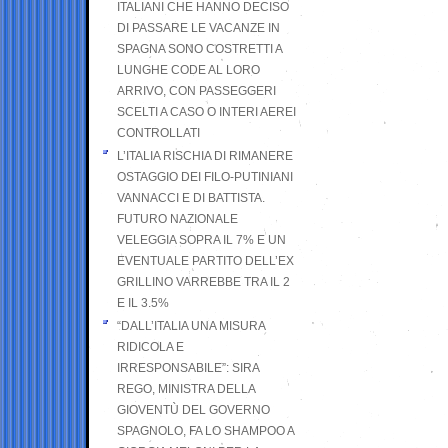
ITALIANI CHE HANNO DECISO
DI PASSARE LE VACANZE IN
SPAGNA SONO COSTRETTI A
LUNGHE CODE AL LORO
ARRIVO, CON PASSEGGERI
SCELTI A CASO O INTERI AEREI
CONTROLLATI
L’ITALIA RISCHIA DI RIMANERE
OSTAGGIO DEI FILO-PUTINIANI
VANNACCI E DI BATTISTA.
FUTURO NAZIONALE
VELEGGIA SOPRA IL 7% E UN
EVENTUALE PARTITO DELL’EX
GRILLINO VARREBBE TRA IL 2
E IL 3.5%
“DALL’ITALIA UNA MISURA
RIDICOLA E
IRRESPONSABILE”: SIRA
REGO, MINISTRA DELLA
GIOVENTÙ DEL GOVERNO
SPAGNOLO, FA LO SHAMPOO A