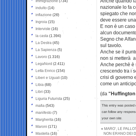
Anche quando las
Immigrazione
(734)
nazionale lo fa 
indulto
(14)
spiegato che non
inflazione
(26)
deve essere una 
Ingroia
(15)
E non è un caso
Interviste
(16)
alcun documento u
la casta
(1.394)
Segno che Alfano
La Destra
(45)
sul tavolo.
La Sapienza
(5)
Anche se il punto
Lavoro
(1.316)
non si metterà a
LegaNord
(2.411)
Anche perchè è s
crescendo tra i 
Letta Enrico
(154)
crisi di governo 
Liberi e Uguali
(10)
come un anticipo
Libia
(68)
Libri
(33)
(da
“Huffington
Liguria Futurista
(25)
mafia
(543)
This entry was posted 
can follow any response
manifesto
(7)
your own site.
Margherita
(16)
Maroni
(171)
«
MARO’, LE PALLO
Mastella
(16)
NON ERANO DEI D