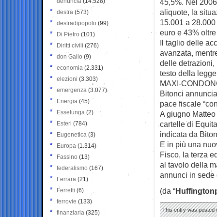
denuncia
(14.528)
45,5%. Nel 2006 
aliquote, la situ
destra
(573)
15.001 a 28.000
destradipopolo
(99)
euro e 43% oltre
Di Pietro
(101)
Il taglio delle 
Diritti civili
(276)
avanzata, mentre 
don Gallo
(9)
delle detrazioni,
economia
(2.331)
testo della legge
elezioni
(3.303)
MAXI-CONDONO
emergenza
(3.077)
Bitonci annuncia 
Energia
(45)
pace fiscale “con
Esselunga
(2)
A giugno Matteo 
cartelle di Equit
Esteri
(784)
indicata da Biton
Eugenetica
(3)
E in più una nuo
Europa
(1.314)
Fisco, la terza 
Fassino
(13)
al tavolo della m
federalismo
(167)
annunci in sede 
Ferrara
(21)
(da “
Huffington
Ferretti
(6)
ferrovie
(133)
This entry was posted 
finanziaria
(325)