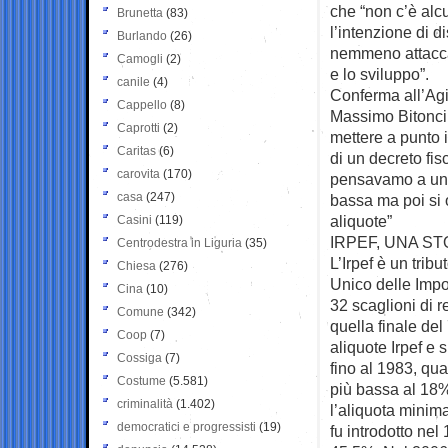
che “non c’è alc
Brunetta
(83)
l’intenzione di d
Burlando
(26)
nemmeno attaccar
Camogli
(2)
e lo sviluppo”.
canile
(4)
Conferma all’Agi 
Cappello
(8)
Massimo Bitonci, 
Caprotti
(2)
mettere a punto 
Caritas
(6)
di un decreto fis
carovita
(170)
pensavamo a una 
casa
(247)
bassa ma poi si 
aliquote”
Casini
(119)
IRPEF, UNA ST
Centrodestra in Liguria
(35)
L’Irpef è un trib
Chiesa
(276)
Unico delle Impo
Cina
(10)
32 scaglioni di r
Comune
(342)
quella finale del
Coop
(7)
aliquote Irpef e 
Cossiga
(7)
fino al 1983, qua
Costume
(5.581)
più bassa al 18%
criminalità
(1.402)
l’aliquota minim
democratici e progressisti
(19)
fu introdotto nel