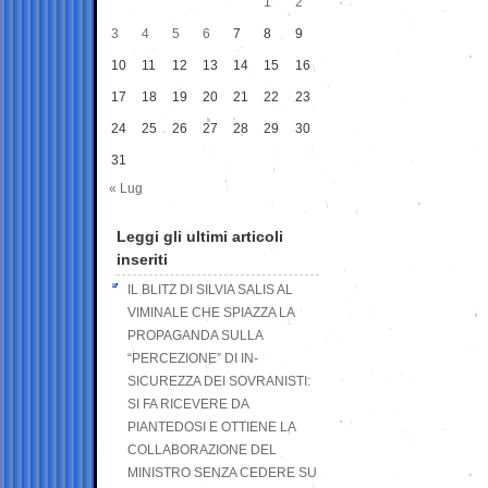
1
2
3
4
5
6
7
8
9
10
11
12
13
14
15
16
17
18
19
20
21
22
23
24
25
26
27
28
29
30
31
« Lug
Leggi gli ultimi articoli
inseriti
IL BLITZ DI SILVIA SALIS AL
VIMINALE CHE SPIAZZA LA
PROPAGANDA SULLA
“PERCEZIONE” DI IN-
SICUREZZA DEI SOVRANISTI:
SI FA RICEVERE DA
PIANTEDOSI E OTTIENE LA
COLLABORAZIONE DEL
MINISTRO SENZA CEDERE SU