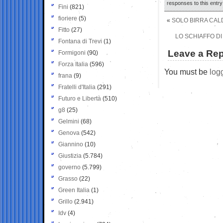
responses to this entr
Fini
(821)
fioriere
(5)
«
SOLO BIRRA CALD
Fitto
(27)
LO SCHIAFFO DI
Fontana di Trevi
(1)
Leave a Rep
Formigoni
(90)
Forza Italia
(596)
You must be
log
frana
(9)
Fratelli d'Italia
(291)
Futuro e Libertà
(510)
g8
(25)
Gelmini
(68)
Genova
(542)
Giannino
(10)
Giustizia
(5.784)
governo
(5.799)
Grasso
(22)
Green Italia
(1)
Grillo
(2.941)
Idv
(4)