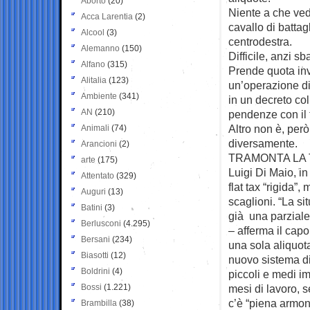
Aborto
(20)
Niente a che ved
Acca Larentia
(2)
cavallo di battagl
Alcool
(3)
centrodestra.
Alemanno
(150)
Difficile, anzi sb
Alfano
(315)
Prende quota inv
Alitalia
(123)
un’operazione di
Ambiente
(341)
in un decreto co
AN
(210)
pendenze con il 
Altro non è, però
Animali
(74)
diversamente.
Arancioni
(2)
TRAMONTA LA 
arte
(175)
Luigi Di Maio, i
Attentato
(329)
flat tax “rigida”
Auguri
(13)
scaglioni. “La s
Batini
(3)
già una parziale 
Berlusconi
(4.295)
– afferma il capo
Bersani
(234)
una sola aliquot
Biasotti
(12)
nuovo sistema di
Boldrini
(4)
piccoli e medi i
Bossi
(1.221)
mesi di lavoro, s
c’è “piena armoni
Brambilla
(38)