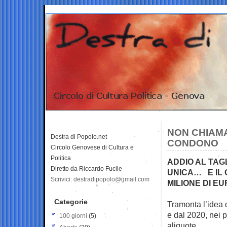
NON CHIAMA
Destra di Popolo.net
CONDONO
Circolo Genovese di Cultura e
Politica
ADDIO AL TAG
Diretto da Riccardo Fucile
UNICA… E IL 
Scrivici: destradipopolo@gmail.com
MILIONE DI EU
Categorie
Tramonta l’idea d
e dal 2020, nei
p
100 giorni
(5)
aliquote.