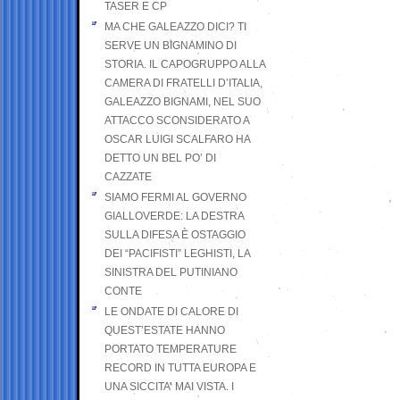
TASER E CP
MA CHE GALEAZZO DICI? TI
SERVE UN BIGNAMINO DI
STORIA. IL CAPOGRUPPO ALLA
CAMERA DI FRATELLI D’ITALIA,
GALEAZZO BIGNAMI, NEL SUO
ATTACCO SCONSIDERATO A
OSCAR LUIGI SCALFARO HA
DETTO UN BEL PO’ DI
CAZZATE
SIAMO FERMI AL GOVERNO
GIALLOVERDE: LA DESTRA
SULLA DIFESA È OSTAGGIO
DEI “PACIFISTI” LEGHISTI, LA
SINISTRA DEL PUTINIANO
CONTE
LE ONDATE DI CALORE DI
QUEST’ESTATE HANNO
PORTATO TEMPERATURE
RECORD IN TUTTA EUROPA E
UNA SICCITA’ MAI VISTA. I