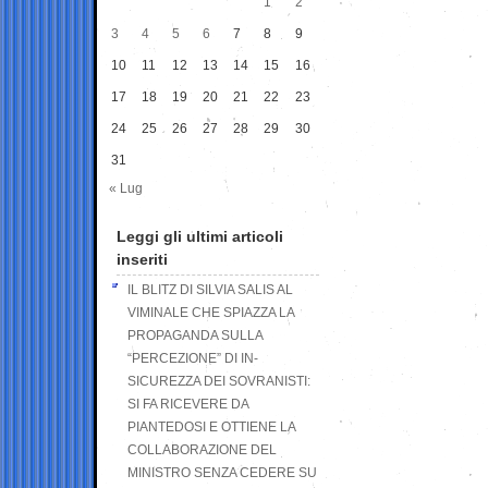
1
2
3
4
5
6
7
8
9
10
11
12
13
14
15
16
17
18
19
20
21
22
23
24
25
26
27
28
29
30
31
« Lug
Leggi gli ultimi articoli
inseriti
IL BLITZ DI SILVIA SALIS AL
VIMINALE CHE SPIAZZA LA
PROPAGANDA SULLA
“PERCEZIONE” DI IN-
SICUREZZA DEI SOVRANISTI:
SI FA RICEVERE DA
PIANTEDOSI E OTTIENE LA
COLLABORAZIONE DEL
MINISTRO SENZA CEDERE SU