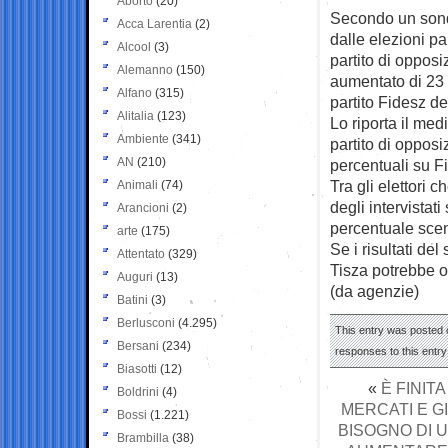
Aborto
(20)
Secondo un sond
Acca Larentia
(2)
dalle elezioni
pa
Alcool
(3)
partito di oppos
Alemanno
(150)
aumentato di 23 
Alfano
(315)
partito Fidesz de
Alitalia
(123)
Lo riporta il me
Ambiente
(341)
partito di oppos
AN
(210)
percentuali su F
Tra gli elettori 
Animali
(74)
degli intervistat
Arancioni
(2)
percentuale scen
arte
(175)
Se i risultati de
Attentato
(329)
Tisza potrebbe o
Auguri
(13)
(da agenzie)
Batini
(3)
Berlusconi
(4.295)
This entry was posted 
Bersani
(234)
responses to this entr
Biasotti
(12)
«
È FINIT
Boldrini
(4)
MERCATI E GI
Bossi
(1.221)
BISOGNO DI 
Brambilla
(38)