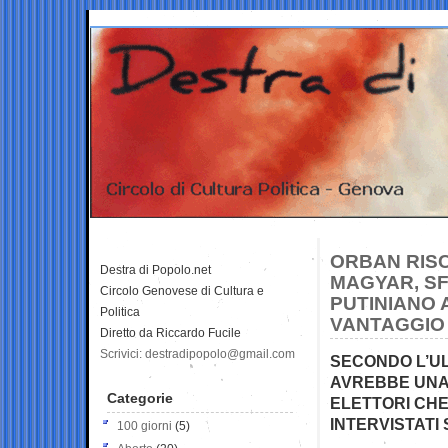
ORBAN RIS
Destra di Popolo.net
MAGYAR, S
Circolo Genovese di Cultura e
PUTINIANO A
Politica
VANTAGGIO 
Diretto da Riccardo Fucile
Scrivici: destradipopolo@gmail.com
SECONDO L’UL
AVREBBE UNA 
Categorie
ELETTORI CHE
INTERVISTATI 
100 giorni
(5)