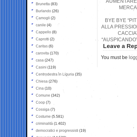
AUMENTARE 
Brunetta
(83)
MERCAT
Burlando
(26)
Camogli
(2)
BYE BYE “PI
canile
(4)
ALLA PRESSION
Cappello
(8)
CACCIAT
“AUSPICANDO”
Caprotti
(2)
Leave a Rep
Caritas
(6)
carovita
(170)
You must be
log
casa
(247)
Casini
(119)
Centrodestra in Liguria
(35)
Chiesa
(276)
Cina
(10)
Comune
(342)
Coop
(7)
Cossiga
(7)
Costume
(5.581)
criminalità
(1.402)
democratici e progressisti
(19)