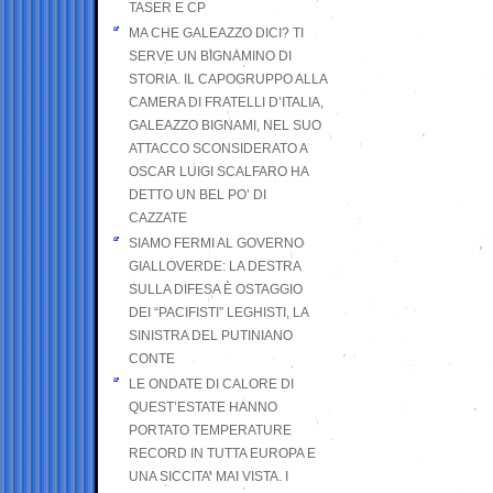
TASER E CP
MA CHE GALEAZZO DICI? TI
SERVE UN BIGNAMINO DI
STORIA. IL CAPOGRUPPO ALLA
CAMERA DI FRATELLI D’ITALIA,
GALEAZZO BIGNAMI, NEL SUO
ATTACCO SCONSIDERATO A
OSCAR LUIGI SCALFARO HA
DETTO UN BEL PO’ DI
CAZZATE
SIAMO FERMI AL GOVERNO
GIALLOVERDE: LA DESTRA
SULLA DIFESA È OSTAGGIO
DEI “PACIFISTI” LEGHISTI, LA
SINISTRA DEL PUTINIANO
CONTE
LE ONDATE DI CALORE DI
QUEST’ESTATE HANNO
PORTATO TEMPERATURE
RECORD IN TUTTA EUROPA E
UNA SICCITA’ MAI VISTA. I