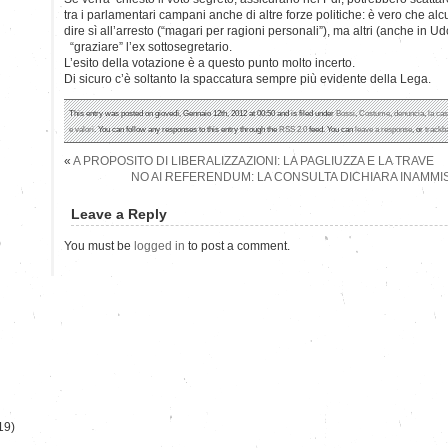
tra i parlamentari campani anche di altre forze politiche: è vero che al
dire sì all’arresto (“magari per ragioni personali”), ma altri (anche in 
“graziare” l’ex sottosegretario.
L’esito della votazione è a questo punto molto incerto.
Di sicuro c’è soltanto la spaccatura sempre più evidente della Lega.
This entry was posted on giovedì, Gennaio 12th, 2012 at 00:50 and is filed under
Bossi
,
Costume
,
denuncia
,
la cas
e valori
. You can follow any responses to this entry through the
RSS 2.0
feed. You can
leave a response
, or
trackb
«
A PROPOSITO DI LIBERALIZZAZIONI: LA PAGLIUZZA E LA TRAVE
NO AI REFERENDUM: LA CONSULTA DICHIARA INAMMISS
Leave a Reply
)
You must be
logged in
to post a comment.
19)