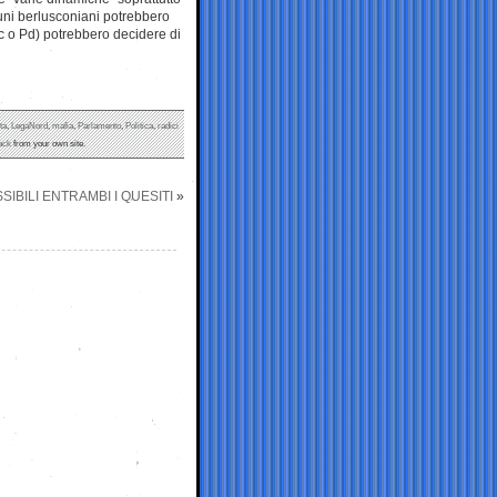
cuni berlusconiani potrebbero
Udc o Pd) potrebbero decidere di
ta
,
LegaNord
,
mafia
,
Parlamento
,
Politica
,
radici
ack
from your own site.
IBILI ENTRAMBI I QUESITI
»