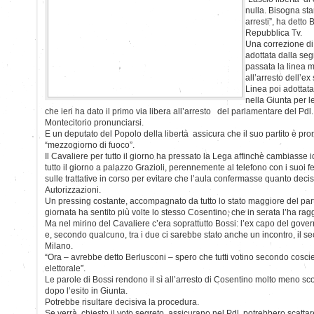
nulla. Bisogna sta
arresti”, ha detto 
Repubblica Tv.
Una correzione di r
adottata dalla seg
passata la linea m
all’arresto dell’e
Linea poi adottata
nella Giunta per l
che ieri ha dato il primo via libera all’arresto del parlamentare del Pdl
Montecitorio pronunciarsi.
E un deputato del Popolo della libertà assicura che il suo partito è pro
“mezzogiorno di fuoco”.
Il Cavaliere per tutto il giorno ha pressato la Lega affinchè cambiasse 
tutto il giorno a palazzo Grazioli, perennemente al telefono con i suoi 
sulle trattative in corso per evitare che l’aula confermasse quanto decis
Autorizzazioni.
Un pressing costante, accompagnato da tutto lo stato maggiore del parti
giornata ha sentito più volte lo stesso Cosentino, che in serata l’ha rag
Ma nel mirino del Cavaliere c’era soprattutto Bossi: l’ex capo del gover
e, secondo qualcuno, tra i due ci sarebbe stato anche un incontro, il s
Milano.
“Ora – avrebbe detto Berlusconi – spero che tutti votino secondo cosc
elettorale”.
Le parole di Bossi rendono il sì all’arresto di Cosentino molto meno s
dopo l’esito in Giunta.
Potrebbe risultare decisiva la procedura.
Se verrà chiesto il voto segreto, assicurano nel Pdl, potrebbero scattar