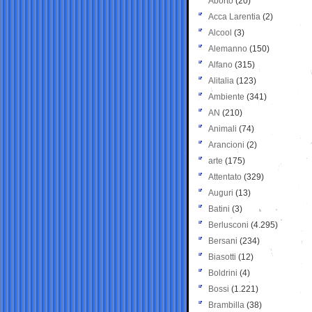
Aborto
(20)
Acca Larentia
(2)
Alcool
(3)
Alemanno
(150)
Alfano
(315)
Alitalia
(123)
Ambiente
(341)
AN
(210)
Animali
(74)
Arancioni
(2)
arte
(175)
Attentato
(329)
Auguri
(13)
Batini
(3)
Berlusconi
(4.295)
Bersani
(234)
Biasotti
(12)
Boldrini
(4)
Bossi
(1.221)
Brambilla
(38)