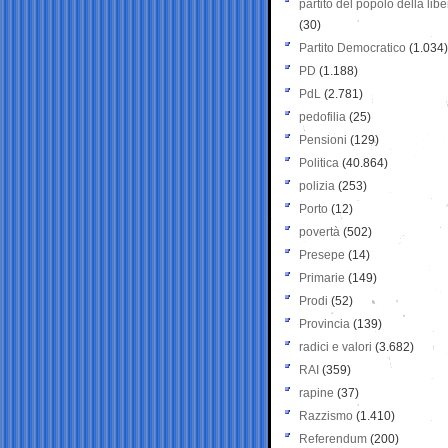
partito del popolo della libe
(30)
Partito Democratico
(1.034)
PD
(1.188)
PdL
(2.781)
pedofilia
(25)
Pensioni
(129)
Politica
(40.864)
polizia
(253)
Porto
(12)
povertà
(502)
Presepe
(14)
Primarie
(149)
Prodi
(52)
Provincia
(139)
radici e valori
(3.682)
RAI
(359)
rapine
(37)
Razzismo
(1.410)
Referendum
(200)