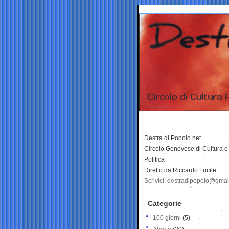
Destra di Popolo.net
Circolo Genovese di Cultura e
Politica
Diretto da Riccardo Fucile
Scrivici: destradipopolo@gma
Categorie
100 giorni
(5)