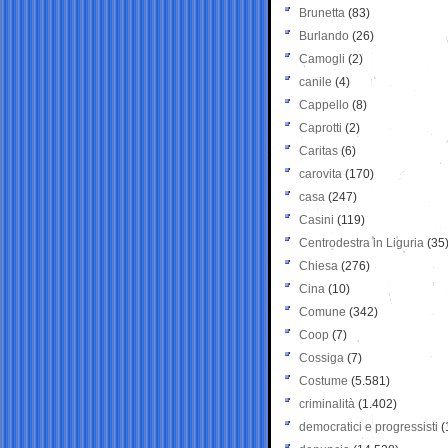
Brunetta
(83)
Burlando
(26)
Camogli
(2)
canile
(4)
Cappello
(8)
Caprotti
(2)
Caritas
(6)
carovita
(170)
casa
(247)
Casini
(119)
Centrodestra in Liguria
(35
Chiesa
(276)
Cina
(10)
Comune
(342)
Coop
(7)
Cossiga
(7)
Costume
(5.581)
criminalità
(1.402)
democratici e progressisti
(