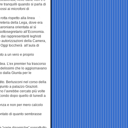
re tranquilli quando si parla di
Bossi ai microfoni di
otta rispetto alla linea
reteria della Lega, dove era
aroniana orientata al sì
x sottosegretario all’Economia.
 dai rappresentanti leghisti
e autorizzazioni della Camera,
. Oggi toccherà all’aula di
nto a un vero e proprio
idea. L’ex premier ha trascorso
fedelissimi che lo aggiornavano
o dalla Giunta per le
to. Berlusconi nel corso della
giunto a palazzo Grazioli.
no l’avrebbe cercato più volte
econdo dopo quello di lunedì a
ienza e non per mero calcolo
contato di quanto sembrasse
e “varie dinamiche” soprattutto