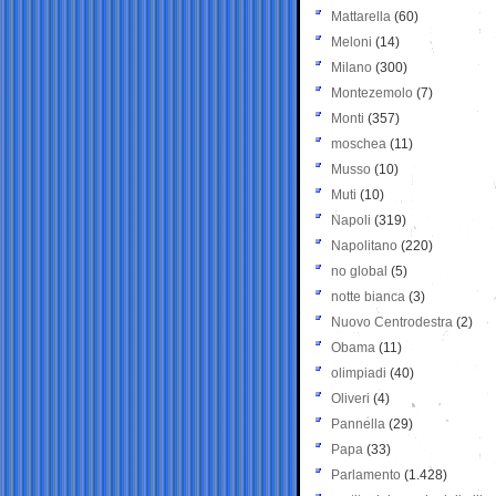
Mattarella
(60)
Meloni
(14)
Milano
(300)
Montezemolo
(7)
Monti
(357)
moschea
(11)
Musso
(10)
Muti
(10)
Napoli
(319)
Napolitano
(220)
no global
(5)
notte bianca
(3)
Nuovo Centrodestra
(2)
Obama
(11)
olimpiadi
(40)
Oliveri
(4)
Pannella
(29)
Papa
(33)
Parlamento
(1.428)