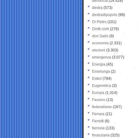
denuncia
(14.528)
destra
(573)
destradipopolo
(99)
Di Pietro
(101)
Diritti civili
(276)
don Gallo
(9)
economia
(2.331)
elezioni
(3.303)
emergenza
(3.077)
Energia
(45)
Esselunga
(2)
Esteri
(784)
Eugenetica
(3)
Europa
(1.314)
Fassino
(13)
federalismo
(167)
Ferrara
(21)
Ferretti
(6)
ferrovie
(133)
finanziaria
(325)