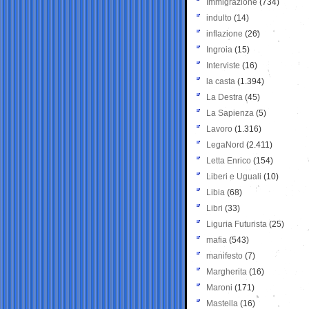
Immigrazione
(734)
indulto
(14)
inflazione
(26)
Ingroia
(15)
Interviste
(16)
la casta
(1.394)
La Destra
(45)
La Sapienza
(5)
Lavoro
(1.316)
LegaNord
(2.411)
Letta Enrico
(154)
Liberi e Uguali
(10)
Libia
(68)
Libri
(33)
Liguria Futurista
(25)
mafia
(543)
manifesto
(7)
Margherita
(16)
Maroni
(171)
Mastella
(16)