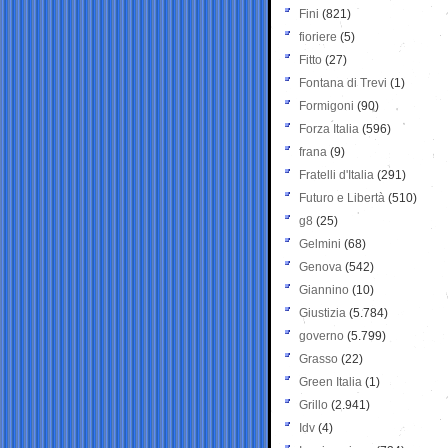
Fini
(821)
fioriere
(5)
Fitto
(27)
Fontana di Trevi
(1)
Formigoni
(90)
Forza Italia
(596)
frana
(9)
Fratelli d'Italia
(291)
Futuro e Libertà
(510)
g8
(25)
Gelmini
(68)
Genova
(542)
Giannino
(10)
Giustizia
(5.784)
governo
(5.799)
Grasso
(22)
Green Italia
(1)
Grillo
(2.941)
Idv
(4)