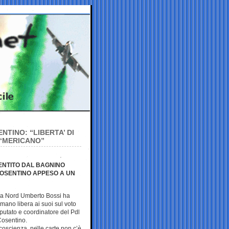
NTINO: “LIBERTA’ DI
 ‘MERICANO”
MENTITO DAL BAGNINO
 COSENTINO APPESO A UN
ega Nord Umberto Bossi ha
 mano libera ai suoi sul voto
eputato e coordinatore del Pdl
osentino.
 coscienza, nelle carte non c’è