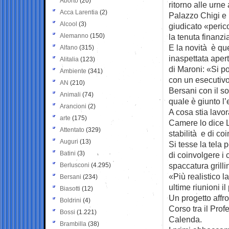
Aborto
(20)
ritorno alle urne
Acca Larentia
(2)
Palazzo Chigi e 
Alcool
(3)
giudicato «peric
Alemanno
(150)
la tenuta finanzi
E la novità è qu
Alfano
(315)
inaspettata aper
Alitalia
(123)
di Maroni: «Si po
Ambiente
(341)
con un esecutivo
AN
(210)
Bersani con il s
Animali
(74)
quale è giunto l’
Arancioni
(2)
A cosa stia lavor
arte
(175)
Camere lo dice L
Attentato
(329)
stabilità e di co
Auguri
(13)
Si tesse la tela 
Batini
(3)
di coinvolgere i
spaccatura grilli
Berlusconi
(4.295)
«Più realistico l
Bersani
(234)
ultime riunioni il
Biasotti
(12)
Un progetto affr
Boldrini
(4)
Corso tra il Profe
Bossi
(1.221)
Calenda.
Brambilla
(38)