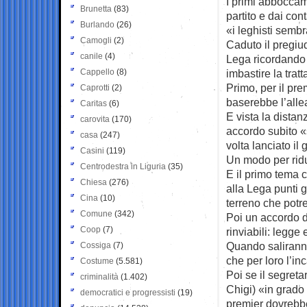
I primi abboccam
Brunetta
(83)
partito e dai con
Burlando
(26)
«i leghisti sembr
Camogli
(2)
Caduto il pregiud
canile
(4)
Lega ricordando 
Cappello
(8)
imbastire la tratt
Primo, per il prem
Caprotti
(2)
baserebbe l’alle
Caritas
(6)
E vista la distanz
carovita
(170)
accordo subito «
casa
(247)
volta lanciato il
Casini
(119)
Un modo per ridurr
Centrodestra in Liguria
(35)
E il primo tema 
Chiesa
(276)
alla Lega punti 
Cina
(10)
terreno che potre
Comune
(342)
Poi un accordo d
Coop
(7)
rinviabili: legge e
Quando saliranno
Cossiga
(7)
che per loro l’i
Costume
(5.581)
Poi se il segreta
criminalità
(1.402)
Chigi) «in grado 
democratici e progressisti
(19)
premier dovrebbe