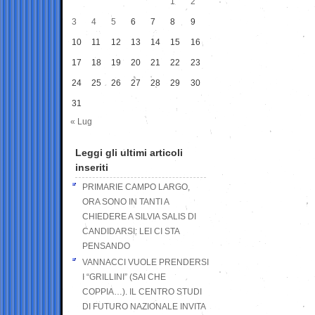
1
2
3
4
5
6
7
8
9
10
11
12
13
14
15
16
17
18
19
20
21
22
23
24
25
26
27
28
29
30
31
« Lug
Leggi gli ultimi articoli
inseriti
PRIMARIE CAMPO LARGO,
ORA SONO IN TANTI A
CHIEDERE A SILVIA SALIS DI
CANDIDARSI: LEI CI STA
PENSANDO
VANNACCI VUOLE PRENDERSI
I “GRILLINI” (SAI CHE
COPPIA…). IL CENTRO STUDI
DI FUTURO NAZIONALE INVITA