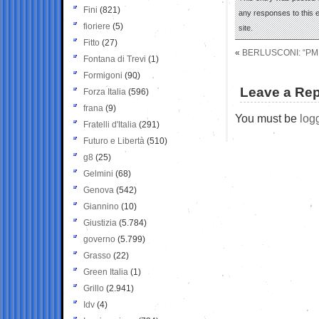
Fini
(821)
any responses to this 
fioriere
(5)
site.
Fitto
(27)
«
BERLUSCONI: “PM
Fontana di Trevi
(1)
Formigoni
(90)
Leave a Rep
Forza Italia
(596)
frana
(9)
You must be
log
Fratelli d'Italia
(291)
Futuro e Libertà
(510)
g8
(25)
Gelmini
(68)
Genova
(542)
Giannino
(10)
Giustizia
(5.784)
governo
(5.799)
Grasso
(22)
Green Italia
(1)
Grillo
(2.941)
Idv
(4)