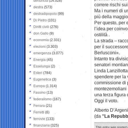
denuncia
(14.528)
correre rischi s
destra
(573)
Ma i numeri di u
destradipopolo
(99)
più della maggio
Di Pietro
(101)
Per questo, per e
Diritti civili
(276)
l’idea per coinv
don Gallo
(9)
ostilità .
economia
(2.331)
La strada – racc
per il successor
elezioni
(3.303)
Berlusconi».
emergenza
(3.077)
Intanto tra divis
Energia
(45)
senatori montian
Esselunga
(2)
Linda Lanzillotta
Esteri
(784)
spendere per la 
Eugenetica
(3)
commissione di p
Europa
(1.314)
montezemoliani e
Fassino
(13)
una terza figura d
federalismo
(167)
Oggi il voto.
Ferrara
(21)
Alberto D’Argen
Ferretti
(6)
(da
“La Repubb
ferrovie
(133)
finanziaria
(325)
This entry was posted 