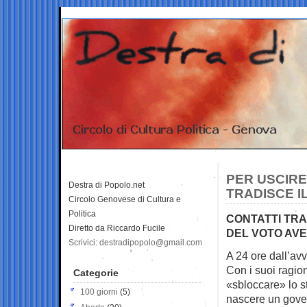
PER USCIRE
Destra di Popolo.net
TRADISCE 
Circolo Genovese di Cultura e
Politica
CONTATTI TRA
Diretto da Riccardo Fucile
DEL VOTO AVE
Scrivici: destradipopolo@gmail.com
A 24 ore dall’avv
Con i suoi ragi
Categorie
«sbloccare» lo sta
100 giorni
(5)
nascere un gove