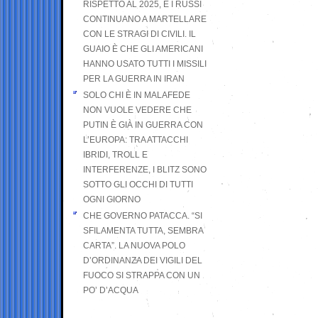
RISPETTO AL 2025, E I RUSSI
CONTINUANO A MARTELLARE
CON LE STRAGI DI CIVILI. IL
GUAIO È CHE GLI AMERICANI
HANNO USATO TUTTI I MISSILI
PER LA GUERRA IN IRAN
SOLO CHI È IN MALAFEDE
NON VUOLE VEDERE CHE
PUTIN È GIÀ IN GUERRA CON
L’EUROPA: TRA ATTACCHI
IBRIDI, TROLL E
INTERFERENZE, I BLITZ SONO
SOTTO GLI OCCHI DI TUTTI
OGNI GIORNO
CHE GOVERNO PATACCA. “SI
SFILAMENTA TUTTA, SEMBRA
CARTA”. LA NUOVA POLO
D’ORDINANZA DEI VIGILI DEL
FUOCO SI STRAPPA CON UN
PO’ D’ACQUA