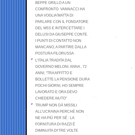
BEPPE GRILLO A UN
CONFRONTO. VANNACCI HA
UNA VOGLIA MATTA DI
PARLARE CON IL FONDATORE
DEL M5S E INTERCETTARE I
DELUSI DA GIUSEPPE CONTE.
I PUNTI DI CONTATTO NON
MANCANO, A PARTIRE DALLA
POSTURA FILORUSSA
L’ITALIA TRADITA DAL
GOVERNO MELONI. ANNA , 72
ANNI; “TRA AFFITTO E
BOLLETTE LA PENSIONE DURA
POCHI GIORNI, HO SEMPRE
LAVORATO E ORA DEVO
CHIEDERE AIUTO”
TRUMP NON DÀ MISSILI
ALL’UCRAINA PERCHÉ NON
NE HA PIÙ PER SÉ : LA
FORNITURA DI RAZZI È
DIMINUITA DI TRE VOLTE