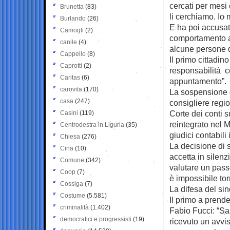
cercati per mesi 
Brunetta
(83)
li cerchiamo. Io 
Burlando
(26)
E ha poi accusato
Camogli
(2)
comportamento ad
canile
(4)
alcune persone d
Cappello
(8)
Il primo cittadi
Caprotti
(2)
responsabilità c
Caritas
(6)
appuntamento”.
carovita
(170)
La sospensione d
casa
(247)
consigliere regi
Corte dei conti s
Casini
(119)
reintegrato nel 
Centrodestra in Liguria
(35)
giudici contabili 
Chiesa
(276)
La decisione di 
Cina
(10)
accetta in silenz
Comune
(342)
valutare un pass
Coop
(7)
è impossibile tor
Cossiga
(7)
La difesa del s
Costume
(5.581)
Il primo a prende
criminalità
(1.402)
Fabio Fucci: “Sa
democratici e progressisti
(19)
ricevuto un avvi