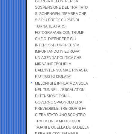
GIORGIA MELONI PER LA
SOSPENSIONE DEL TRATTATO
SI SCHENGEN: “SEMBRA CHE
SIA PIÙ PREOCCUPATA DI
TORNARE A FARSI
FOTOGRAFARE CON TRUMP
CHE DI DIFENDERE GLI
INTERESSI EUROPEI. STA
IMPORTANDO IN EUROPA
UN’AGENDA POLITICA CHE
MIRA A INDEBOLIRLA
DALL’INTERNO. MA È RIMASTA
PIUTTOSTO ISOLATA”
MELONI SI È INFILATA DA SOLA
NEL TUNNEL. L’ESCALATION
DI TENSIONE CON IL
GOVERNO SPAGNOLO ERA
PREVEDIBILE: TRE GIORNI FA
C’ERA STATO UNO SCONTRO
TRA LA LINEA MORBIDA DI
TAJANI E QUELLA DURA DELLA
PREMIER CON SALVINI E