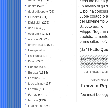
denuncia
(14.528)
nessuno ne ha pa
un avviso di gara
destra
(573)
E poi ha conclus
destradipopolo
(99)
vuole coraggio a
Di Pietro
(101)
del Movimento 5 S
Diritti civili
(276)
Sapete qual è il
don Gallo
(9)
Filippo Nogarin 
economia
(2.331)
quotidianamente 
elezioni
(3.303)
primo cittadino”.
emergenza
(3.077)
(da “
il Fatto Qu
Energia
(45)
Esselunga
(2)
This entry was posted o
Esteri
(784)
responses to this entr
Eugenetica
(3)
«
OTTANTAMILA MI
Europa
(1.314)
Fassino
(13)
SOSPENSION
federalismo
(167)
Leave a Rep
Ferrara
(21)
You must be
log
Ferretti
(6)
ferrovie
(133)
finanziaria
(325)