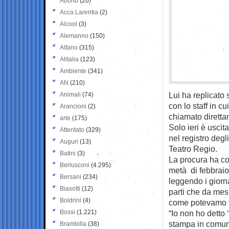
Aborto
(20)
Acca Larentia
(2)
Alcool
(3)
Alemanno
(150)
Alfano
(315)
Alitalia
(123)
Ambiente
(341)
AN
(210)
Lui ha replicato
Animali
(74)
con lo staff in c
Arancioni
(2)
chiamato direttam
arte
(175)
Solo ieri è uscit
Attentato
(329)
nel registro degl
Auguri
(13)
Teatro Regio.
Batini
(3)
La procura ha co
Berlusconi
(4.295)
metà di febbraio.
Bersani
(234)
leggendo i giorn
Biasotti
(12)
parti che da mes
Boldrini
(4)
come potevamo f
Bossi
(1.221)
“Io non ho detto 
stampa in comune,
Brambilla
(38)