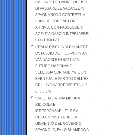
ITALIANI CHE HANNO DECISO
DI PASSARE LE VACANZE IN
SPAGNA SONO COSTRETTI A
LUNGHE CODE AL LORO
ARRIVO, CON PASSEGGERI
SCELTI A CASO O INTERI AEREI
CONTROLLATI
L’ITALIA RISCHIA DI RIMANERE
OSTAGGIO DEI FILO-PUTINIANI
VANNACCI E DI BATTISTA.
FUTURO NAZIONALE
VELEGGIA SOPRA IL 7% E UN
EVENTUALE PARTITO DELL’EX
GRILLINO VARREBBE TRA IL 2
E IL 3.5%
“DALL’ITALIA UNA MISURA
RIDICOLA E
IRRESPONSABILE”: SIRA
REGO, MINISTRA DELLA
GIOVENTÙ DEL GOVERNO
SPAGNOLO, FA LO SHAMPOO A