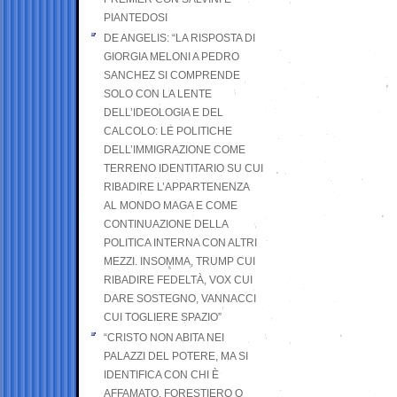
PIANTEDOSI
DE ANGELIS: “LA RISPOSTA DI
GIORGIA MELONI A PEDRO
SANCHEZ SI COMPRENDE
SOLO CON LA LENTE
DELL’IDEOLOGIA E DEL
CALCOLO: LE POLITICHE
DELL’IMMIGRAZIONE COME
TERRENO IDENTITARIO SU CUI
RIBADIRE L’APPARTENENZA
AL MONDO MAGA E COME
CONTINUAZIONE DELLA
POLITICA INTERNA CON ALTRI
MEZZI. INSOMMA, TRUMP CUI
RIBADIRE FEDELTÀ, VOX CUI
DARE SOSTEGNO, VANNACCI
CUI TOGLIERE SPAZIO”
“CRISTO NON ABITA NEI
PALAZZI DEL POTERE, MA SI
IDENTIFICA CON CHI È
AFFAMATO, FORESTIERO O