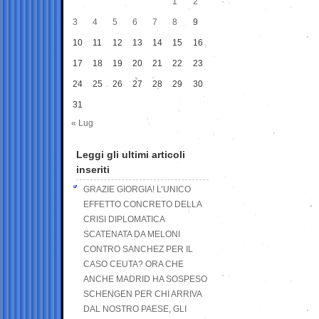
1
2
3
4
5
6
7
8
9
10
11
12
13
14
15
16
17
18
19
20
21
22
23
24
25
26
27
28
29
30
31
« Lug
Leggi gli ultimi articoli
inseriti
GRAZIE GIORGIA! L’UNICO
EFFETTO CONCRETO DELLA
CRISI DIPLOMATICA
SCATENATA DA MELONI
CONTRO SANCHEZ PER IL
CASO CEUTA? ORA CHE
ANCHE MADRID HA SOSPESO
SCHENGEN PER CHI ARRIVA
DAL NOSTRO PAESE, GLI