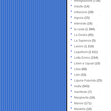
Immigrazione
(734)
indulto
(14)
inflazione
(26)
Ingroia
(15)
Interviste
(16)
la casta
(1.394)
La Destra
(45)
La Sapienza
(5)
Lavoro
(1.316)
LegaNord
(2.411)
Letta Enrico
(154)
Liberi e Uguali
(10)
Libia
(68)
Libri
(33)
Liguria Futurista
(25)
mafia
(543)
manifesto
(7)
Margherita
(16)
Maroni
(171)
Mastella
(16)