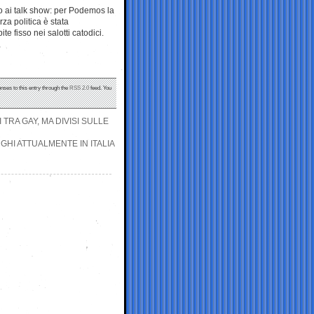
o ai talk show: per Podemos la
za politica è stata
e fisso nei salotti catodici.
nses to this entry through the
RSS 2.0
feed. You
 TRA GAY, MA DIVISI SULLE
UGHI ATTUALMENTE IN ITALIA