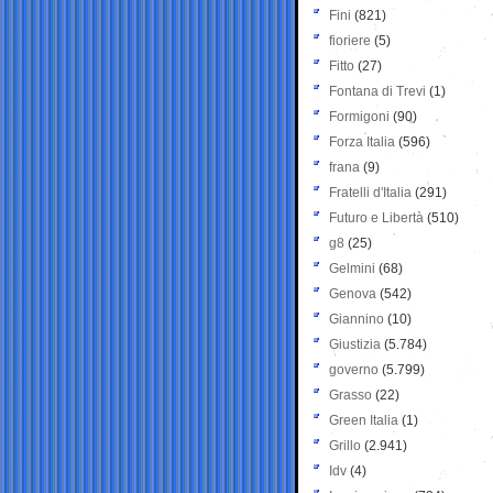
Fini
(821)
fioriere
(5)
Fitto
(27)
Fontana di Trevi
(1)
Formigoni
(90)
Forza Italia
(596)
frana
(9)
Fratelli d'Italia
(291)
Futuro e Libertà
(510)
g8
(25)
Gelmini
(68)
Genova
(542)
Giannino
(10)
Giustizia
(5.784)
governo
(5.799)
Grasso
(22)
Green Italia
(1)
Grillo
(2.941)
Idv
(4)