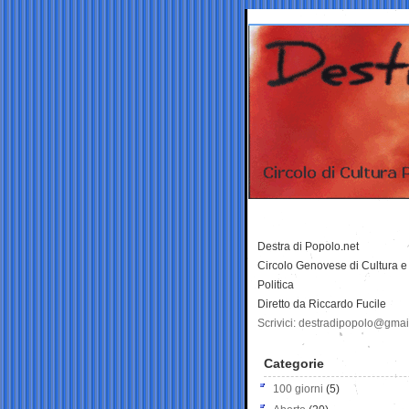
Destra di Popolo.net
Circolo Genovese di Cultura e
Politica
Diretto da Riccardo Fucile
Scrivici: destradipopolo@gma
Categorie
100 giorni
(5)