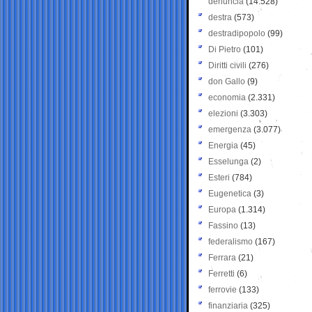
denuncia
(14.528)
destra
(573)
destradipopolo
(99)
Di Pietro
(101)
Diritti civili
(276)
don Gallo
(9)
economia
(2.331)
elezioni
(3.303)
emergenza
(3.077)
Energia
(45)
Esselunga
(2)
Esteri
(784)
Eugenetica
(3)
Europa
(1.314)
Fassino
(13)
federalismo
(167)
Ferrara
(21)
Ferretti
(6)
ferrovie
(133)
finanziaria
(325)