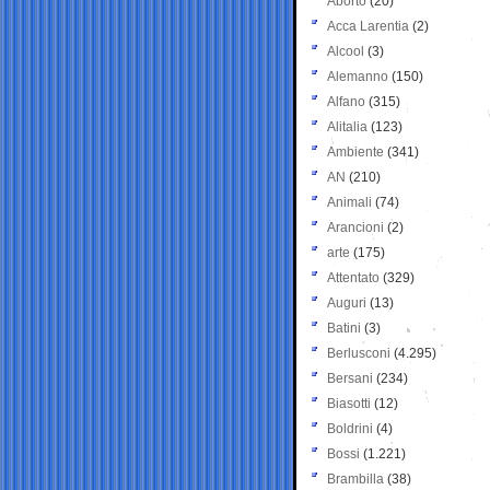
Aborto
(20)
Acca Larentia
(2)
Alcool
(3)
Alemanno
(150)
Alfano
(315)
Alitalia
(123)
Ambiente
(341)
AN
(210)
Animali
(74)
Arancioni
(2)
arte
(175)
Attentato
(329)
Auguri
(13)
Batini
(3)
Berlusconi
(4.295)
Bersani
(234)
Biasotti
(12)
Boldrini
(4)
Bossi
(1.221)
Brambilla
(38)