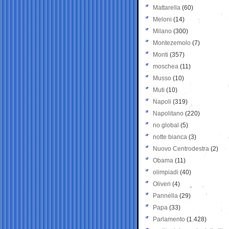
Mattarella
(60)
Meloni
(14)
Milano
(300)
Montezemolo
(7)
Monti
(357)
moschea
(11)
Musso
(10)
Muti
(10)
Napoli
(319)
Napolitano
(220)
no global
(5)
notte bianca
(3)
Nuovo Centrodestra
(2)
Obama
(11)
olimpiadi
(40)
Oliveri
(4)
Pannella
(29)
Papa
(33)
Parlamento
(1.428)