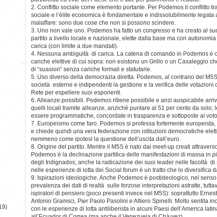
2. Conflitto sociale come elemento portante. Per Podemos il conflitto tr
sociale e l’èlite economica è fondamentale e indissolubilmente legata al
malaffare: sono due cose che non si possono scindere.
3. Uno non vale uno. Podemos ha fatto un congresso e ha creato al suo 
partito a livello locale e nazionale, elette dalla base ma con autonomia
carica (con limite a due mandati).
4. Nessuna ambiguità di carica. La catena di comando in Podemos è c
cariche elettive di cui sopra: non esistono un Grillo o un Casaleggio ch
di “suasion” senza cariche formali e statutarie.
5. Uso diverso della democrazia diretta. Podemos, al contrario del M5S
società esterne e indipendenti la gestione e la verifica delle votazioni 
Rete per espellere suoi esponenti.
6. Alleanze possibili. Podemos ritiene possibile e anzi auspicabile arr
quelli locali tramite alleanze, anzichè puntare al 51 per cento da solo;
essere programmatiche, concordate in trasparenza e sottoposte al voto on
)
7. Europeismo come faro. Podemos si professa fortemente europeista, ne
e chiede quindi una vera federazione con istituzioni democratiche elett
nemmeno come ipotesi la questione dell’uscita dall’euro.
8. Origine del partito. Mentre il M5S è nato dai meet-up creati attraverso
Podemos è la declinazione partitica delle manifestazioni di massa in 
degli Indignados; anche la radicazione dei suoi leader nelle facoltà di s
nelle esperienze di lotta dei Social forum è un tratto che lo diversifica 
9. Ispirazioni ideologiche. Anche Podemos è postideologico, nel senso 
prevalenza dei dati di realtà sulle forzose interpretazioni astratte, tutt
ispiratori di pensiero (poco presenti invece nel M5S): soprattutto Erne
Antonio Gramsci, Pier Paolo Pasolini e Altiero Spinelli. Molto sentita in
19)
con le esperienze di lotta antiliberista in alcuni Paesi dell’America lati
all’Ecuador di Correa (ma anche il Venezuela di Chà¡vez).