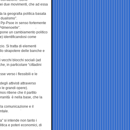
dei due movimenti, che ad essa
a la geografia politica basata
o dualismo”.
” Pp-Psoe in senso fortemente
-Pdmenoelle”.
ropone un cambiamento politico
nte) identificandosi come
o. Si tratta di elementi
llo strapotere delle banche e
 vecchi blocchi sociali (ad
, in particolare “cittadini
se verso i flessibili e le
li attivisti attraverso
 le grandi opere).
s ritiene che il partito
ovranità è nella base, che la
 la comunicazione e il
ntale.
” si intende non tanto i
litica e poteri economici, di