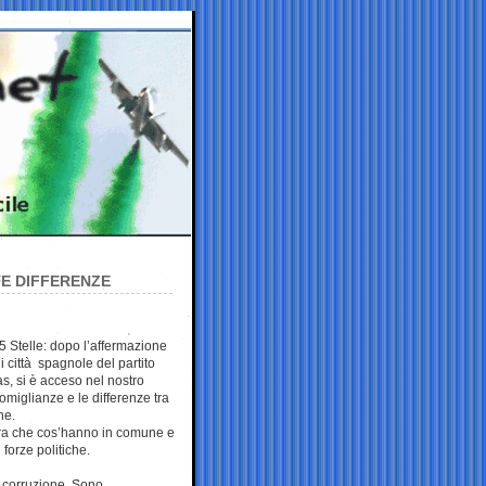
TE DIFFERENZE
Stelle: dopo l’affermazione
i città spagnole del partito
s, si è acceso nel nostro
somiglianze e le differenze tra
he.
ra che cos’hanno in comune e
forze politiche.
la corruzione. Sono