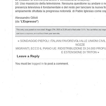
10. Uso massiccio della televisione. Nessuna questione su andare o n
presenza televisiva è fondamentale e del resto per lanciare la nuova for
ampiamente sfruttata la pregressa notorietà di Pablo Iglesias come ospit
Alessandro Gilioli
(da “
L’Espresso”
)
This entry was posted on mercoledì, Maggio 27th, 2015 at 21:36 and is filed under
Grillo
. You can follow any respo
can
leave a response
, or
trackback
from your own site.
«
SONDAGGIO PIEPOLI: ITALIANI FAVOREVOLI ALLE UNIONI CIVILI
NOZZE
MIGRANTI, ECCO IL PIANO UE: RIDISTRIBUZIONE DI 24.000 PROF
E ESTENSIONE DI TRITON
»
Leave a Reply
You must be
logged in
to post a comment.