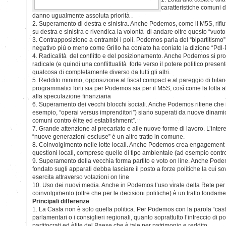
caratteristiche comuni 
danno ugualmente assoluta priorità .
2. Superamento di destra e sinistra. Anche Podemos, come il M5S, rifiut
su destra e sinistra e rivendica la volontà di andare oltre questo “vuot
3. Contrapposizione a entrambi i poli. Podemos parla del “bipartitismo
negativo più o meno come Grillo ha coniato ha coniato la dizione “Pdl
4. Radicalità del conflitto e del posizionamento. Anche Podemos si p
radicale (e quindi una conflittualità forte verso il potere politico prese
qualcosa di completamente diverso da tutti gli altri.
5. Reddito minimo, opposizione al fiscal compact e al pareggio di bilanci
programmatici forti sia per Podemos sia per il M5S, così come la lotta a
alla speculazione finanziaria
6. Superamento dei vecchi blocchi sociali. Anche Podemos ritiene che i
esempio, “operai versus imprenditori”) siano superati da nuove dinamiche
comuni contro èlite ed establishment”.
7. Grande attenzione al precariato e alle nuove forme di lavoro. L’interes
“nuove generazioni escluse” è un altro tratto in comune.
8. Coinvolgimento nelle lotte locali. Anche Podemos crea engagement deg
questioni locali, comprese quelle di tipo ambientale (ad esempio contro
9. Superamento della vecchia forma partito e voto on line. Anche Podemo
fondato sugli apparati debba lasciare il posto a forze politiche la cui s
esercita attraverso votazioni on line
10. Uso dei nuovi media. Anche in Podemos l’uso virale della Rete per
coinvolgimento (oltre che per le decisioni politiche) è un tratto fondame
Principali differenze
1. La Casta non è solo quella politica. Per Podemos con la parola “casta
parlamentari o i consiglieri regionali, quanto soprattutto l’intreccio di po
partitocrati ed èlite del Paese che è tale per patrimonio e reddito.