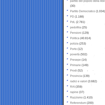
partito del popolo della libe
(30)
Partito Democratico
(1.034)
PD
(1.188)
PdL
(2.781)
pedofilia
(25)
Pensioni
(129)
Politica
(40.814)
polizia
(253)
Porto
(12)
povertà
(502)
Presepe
(14)
Primarie
(149)
Prodi
(52)
Provincia
(139)
radici e valori
(3.682)
RAI
(359)
rapine
(37)
Razzismo
(1.410)
Referendum
(200)