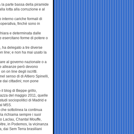
a la parte bassa della piramide
la lotta alla corruzione e al
interno cariche formali di
 operativa, finchè sono in
hiara e determinata dalle
e esercitano forme di potere o
, ha delegato a tre diverse
on line; e non ha mai usato la
ivare al governo nazionale o a
 le alleanze però devono
 on line degli iscritti.
l senso di di Altiero Spinelli,
e dai cittadini; non pone
 il blog di Beppe grillo,
piazza del maggio 2011, quelle
tudi sociopolitici di Madrid e
dal M5S.
che sottolinea la continua
avia richiama sempre i suoi
sto Laclau, Chantal Mouffe,
oltre, in Podemos, la vicinanza
na, dai Sem Terra brasiliani