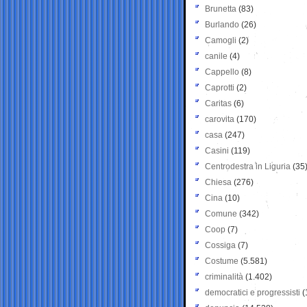
Brunetta
(83)
Burlando
(26)
Camogli
(2)
canile
(4)
Cappello
(8)
Caprotti
(2)
Caritas
(6)
carovita
(170)
casa
(247)
Casini
(119)
Centrodestra in Liguria
(35
Chiesa
(276)
Cina
(10)
Comune
(342)
Coop
(7)
Cossiga
(7)
Costume
(5.581)
criminalità
(1.402)
democratici e progressisti
(