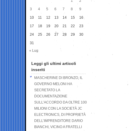
1
2
3
4
5
6
7
8
9
10
11
12
13
14
15
16
17
18
19
20
21
22
23
24
25
26
27
28
29
30
31
« Lug
Leggi gli ultimi articoli
inseriti
MASCHERINE DI BRONZO, IL
GOVERNO MELONI HA
SECRETATO LA
DOCUMENTAZIONE
SULL’ACCORDO DA OLTRE 100
MILIONI CON LA SOCIETÀ JC
ELECTRONICS, DI PROPRIETÀ
DELL’IMPRENDITORE DARIO
BIANCHI, VICINO A FRATELLI