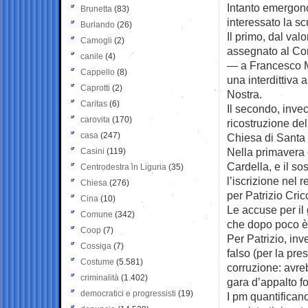
Intanto emergono
Brunetta
(83)
interessato la s
Burlando
(26)
Il primo, dal val
Camogli
(2)
assegnato al Con
canile
(4)
— a Francesco Mol
Cappello
(8)
una interdittiva 
Caprotti
(2)
Nostra.
Caritas
(6)
Il secondo, invec
carovita
(170)
ricostruzione del
casa
(247)
Chiesa di Santa 
Nella primavera 
Casini
(119)
Cardella, e il so
Centrodestra in Liguria
(35)
l’iscrizione nel r
Chiesa
(276)
per Patrizio Cric
Cina
(10)
Le accuse per il 
Comune
(342)
che dopo poco è 
Coop
(7)
Per Patrizio, inv
Cossiga
(7)
falso (per la pre
Costume
(5.581)
corruzione: avreb
criminalità
(1.402)
gara d’appalto f
democratici e progressisti
(19)
I pm quantifican