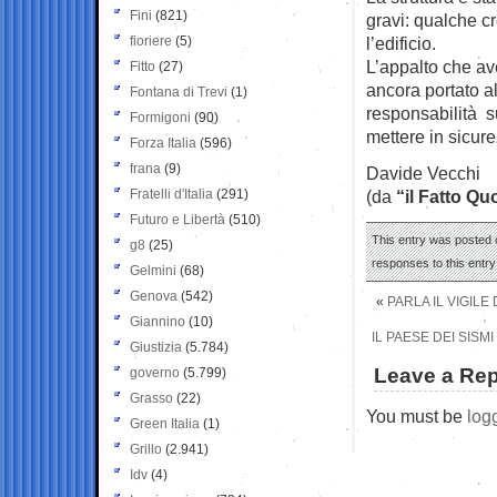
Fini
(821)
gravi: qualche cr
fioriere
(5)
l’edificio.
L’appalto che ave
Fitto
(27)
ancora portato al
Fontana di Trevi
(1)
responsabilità su
Formigoni
(90)
mettere in sicurez
Forza Italia
(596)
frana
(9)
Davide Vecchi
Fratelli d'Italia
(291)
(da
“il Fatto Qu
Futuro e Libertà
(510)
This entry was posted 
g8
(25)
responses to this entr
Gelmini
(68)
Genova
(542)
«
PARLA IL VIGIL
Giannino
(10)
IL PAESE DEI SISM
Giustizia
(5.784)
Leave a Rep
governo
(5.799)
Grasso
(22)
You must be
log
Green Italia
(1)
Grillo
(2.941)
Idv
(4)