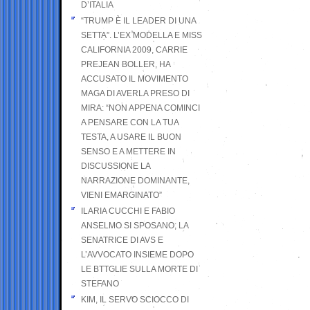
D’ITALIA
“TRUMP È IL LEADER DI UNA
SETTA”. L’EX MODELLA E MISS
CALIFORNIA 2009, CARRIE
PREJEAN BOLLER, HA
ACCUSATO IL MOVIMENTO
MAGA DI AVERLA PRESO DI
MIRA: “NON APPENA COMINCI
A PENSARE CON LA TUA
TESTA, A USARE IL BUON
SENSO E A METTERE IN
DISCUSSIONE LA
NARRAZIONE DOMINANTE,
VIENI EMARGINATO”
ILARIA CUCCHI E FABIO
ANSELMO SI SPOSANO; LA
SENATRICE DI AVS E
L’AVVOCATO INSIEME DOPO
LE BTTGLIE SULLA MORTE DI
STEFANO
KIM, IL SERVO SCIOCCO DI