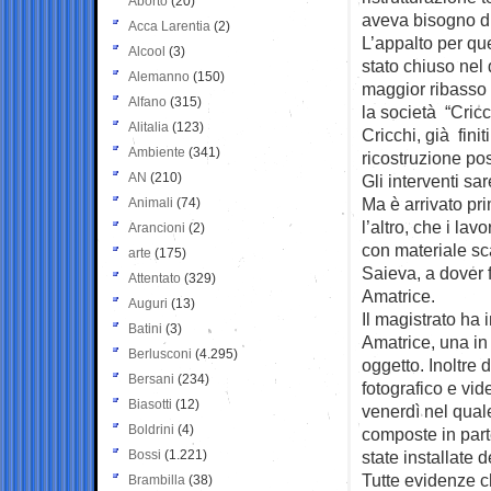
Aborto
(20)
aveva bisogno di 
Acca Larentia
(2)
L’appalto per qu
Alcool
(3)
stato chiuso nel 
Alemanno
(150)
maggior ribasso 
Alfano
(315)
la società “Cricc
Alitalia
(123)
Cricchi, già finit
Ambiente
(341)
ricostruzione po
AN
(210)
Gli interventi sa
Ma è arrivato pri
Animali
(74)
l’altro, che i lav
Arancioni
(2)
con materiale sc
arte
(175)
Saieva, a dover f
Attentato
(329)
Amatrice.
Auguri
(13)
Il magistrato ha 
Batini
(3)
Amatrice, una in 
Berlusconi
(4.295)
oggetto. Inoltre d
Bersani
(234)
fotografico e vid
Biasotti
(12)
venerdì nel qual
Boldrini
(4)
composte in parte
Bossi
(1.221)
state installate d
Tutte evidenze c
Brambilla
(38)