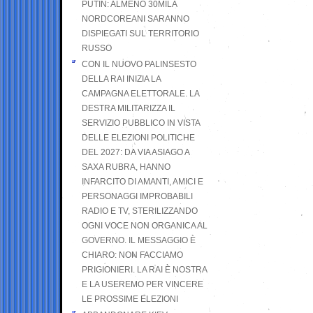
PUTIN: ALMENO 30MILA
NORDCOREANI SARANNO
DISPIEGATI SUL TERRITORIO
RUSSO
CON IL NUOVO PALINSESTO
DELLA RAI INIZIA LA
CAMPAGNA ELETTORALE. LA
DESTRA MILITARIZZA IL
SERVIZIO PUBBLICO IN VISTA
DELLE ELEZIONI POLITICHE
DEL 2027: DA VIA ASIAGO A
SAXA RUBRA, HANNO
INFARCITO DI AMANTI, AMICI E
PERSONAGGI IMPROBABILI
RADIO E TV, STERILIZZANDO
OGNI VOCE NON ORGANICA AL
GOVERNO. IL MESSAGGIO È
CHIARO: NON FACCIAMO
PRIGIONIERI. LA RAI È NOSTRA
E LA USEREMO PER VINCERE
LE PROSSIME ELEZIONI