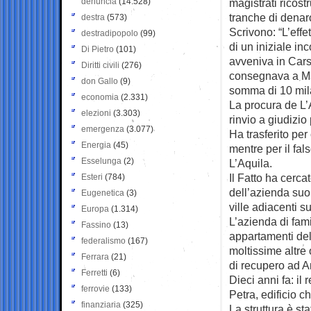
denuncia
(14.528)
magistrati ricos
tranche di denar
destra
(573)
Scrivono: “L’eff
destradipopolo
(99)
di un iniziale in
Di Pietro
(101)
avveniva in Carso
Diritti civili
(276)
consegnava a Mar
don Gallo
(9)
somma di 10 mil
economia
(2.331)
La procura de L’A
elezioni
(3.303)
rinvio a giudizio 
emergenza
(3.077)
Ha trasferito per
Energia
(45)
mentre per il fals
Esselunga
(2)
L’Aquila.
Il Fatto ha cerca
Esteri
(784)
dell’azienda suon
Eugenetica
(3)
ville adiacenti s
Europa
(1.314)
L’azienda di fami
Fassino
(13)
appartamenti del
federalismo
(167)
moltissime altre
Ferrara
(21)
di recupero ad A
Ferretti
(6)
Dieci anni fa: il
ferrovie
(133)
Petra, edificio c
finanziaria
(325)
La struttura è st