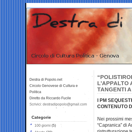
“POLISTIRO
Destra di Popolo.net
L’APPALTO 
Circolo Genovese di Cultura e
TANGENTI A
Politica
Diretto da Riccardo Fucile
I PM SEQUEST
Scrivici: destradipopolo@gmail.com
CONTENUTO D
Categorie
Nei prossimi mes
“Capranica” di A
100 giorni
(5)
ristrutturazione t