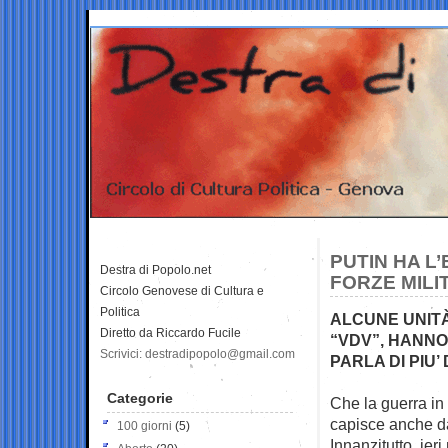
PUTIN HA L
Destra di Popolo.net
FORZE MILI
Circolo Genovese di Cultura e
Politica
ALCUNE UNITÀ
Diretto da Riccardo Fucile
“VDV”, HANNO
Scrivici: destradipopolo@gmail.com
PARLA DI PIU’
Categorie
Che la guerra in
capisce anche da
100 giorni
(5)
Innanzitutto, ieri