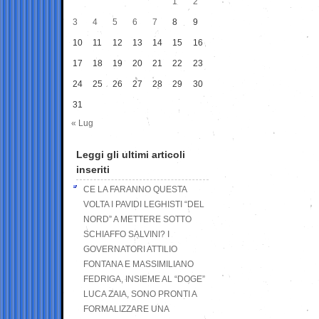
1
2
3
4
5
6
7
8
9
10
11
12
13
14
15
16
17
18
19
20
21
22
23
24
25
26
27
28
29
30
31
« Lug
Leggi gli ultimi articoli
inseriti
CE LA FARANNO QUESTA
VOLTA I PAVIDI LEGHISTI “DEL
NORD” A METTERE SOTTO
SCHIAFFO SALVINI? I
GOVERNATORI ATTILIO
FONTANA E MASSIMILIANO
FEDRIGA, INSIEME AL “DOGE”
LUCA ZAIA, SONO PRONTI A
FORMALIZZARE UNA