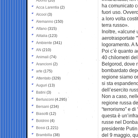
Aborto
(20)
ha comunicato co
Acca Larentia
(2)
fuori uso. Ovvero
Alcool
(3)
a loro volta cost
Alemanno
(150)
terra russo».
Alfano
(315)
Inoltre, «alcune u
Alitalia
(123)
aerotrasportate “V
Ambiente
(341)
logoramento. A M
AN
(210)
Poi c’è quanto a
40 chilometri dell
Animali
(74)
Belgorod, dove n
Arancioni
(2)
bombardato deposi
arte
(175)
regione siamo or
Attentato
(329)
si sta espandend
Auguri
(13)
dell’esercito rus
Batini
(3)
Non a caso, nelle
Berlusconi
(4.295)
regione russa de
Bersani
(234)
“terrorismo” e d
Biasotti
(12)
questa è un’infra
Boldrini
(4)
russe nel Donbas
Bossi
(1.221)
presidente Putin 
del 9 maggio, qu
Brambilla
(38)