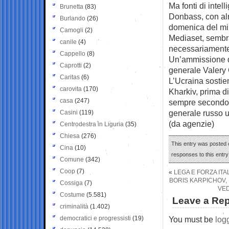
Ma fonti di intel
Brunetta
(83)
Donbass, con alme
Burlando
(26)
domenica del mini
Camogli
(2)
Mediaset, sembra
canile
(4)
necessariamente 
Cappello
(8)
Un’ammissione di
Caprotti
(2)
generale Valery 
Caritas
(6)
L’Ucraina sostien
carovita
(170)
Kharkiv, prima d
casa
(247)
sempre secondo K
generale russo u
Casini
(119)
(da agenzie)
Centrodestra in Liguria
(35)
Chiesa
(276)
This entry was posted o
Cina
(10)
responses to this entr
Comune
(342)
Coop
(7)
«
LEGA E FORZA ITA
BORIS KARPICHOV, 
Cossiga
(7)
VED
Costume
(5.581)
Leave a Rep
criminalità
(1.402)
democratici e progressisti
(19)
You must be
log