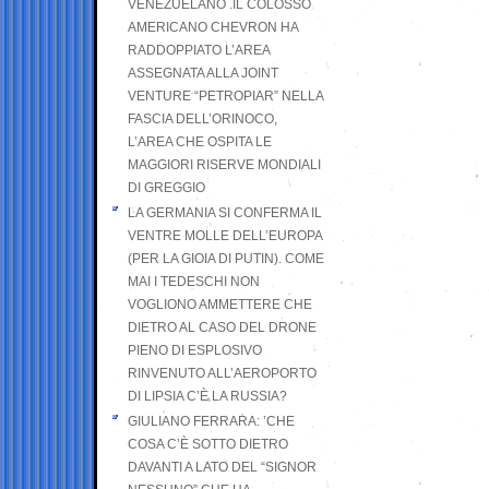
VENEZUELANO .IL COLOSSO
AMERICANO CHEVRON HA
RADDOPPIATO L’AREA
ASSEGNATA ALLA JOINT
VENTURE “PETROPIAR” NELLA
FASCIA DELL’ORINOCO,
L’AREA CHE OSPITA LE
MAGGIORI RISERVE MONDIALI
DI GREGGIO
LA GERMANIA SI CONFERMA IL
VENTRE MOLLE DELL’EUROPA
(PER LA GIOIA DI PUTIN). COME
MAI I TEDESCHI NON
VOGLIONO AMMETTERE CHE
DIETRO AL CASO DEL DRONE
PIENO DI ESPLOSIVO
RINVENUTO ALL’AEROPORTO
DI LIPSIA C’È LA RUSSIA?
GIULIANO FERRARA: ’CHE
COSA C’È SOTTO DIETRO
DAVANTI A LATO DEL “SIGNOR