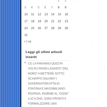
1
2
3
4
5
6
7
8
9
10
11
12
13
14
15
16
17
18
19
20
21
22
23
24
25
26
27
28
29
30
31
« Lug
Leggi gli ultimi articoli
inseriti
CE LA FARANNO QUESTA
VOLTA I PAVIDI LEGHISTI “DEL
NORD” A METTERE SOTTO
SCHIAFFO SALVINI? I
GOVERNATORI ATTILIO
FONTANA E MASSIMILIANO
FEDRIGA, INSIEME AL “DOGE”
LUCA ZAIA, SONO PRONTI A
FORMALIZZARE UNA