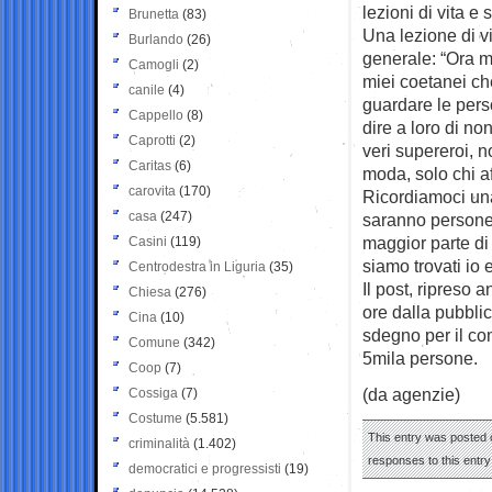
lezioni di vita e 
Brunetta
(83)
Una lezione di v
Burlando
(26)
generale: “Ora m
Camogli
(2)
miei coetanei che
canile
(4)
guardare le pers
Cappello
(8)
dire a loro di n
Caprotti
(2)
veri supereroi, n
Caritas
(6)
moda, solo chi af
carovita
(170)
Ricordiamoci una
casa
(247)
saranno persone
maggior parte di 
Casini
(119)
siamo trovati io e
Centrodestra in Liguria
(35)
Il post, ripreso
Chiesa
(276)
ore dalla pubbli
Cina
(10)
sdegno per il co
Comune
(342)
5mila persone.
Coop
(7)
(da agenzie)
Cossiga
(7)
Costume
(5.581)
This entry was posted o
criminalità
(1.402)
responses to this entr
democratici e progressisti
(19)