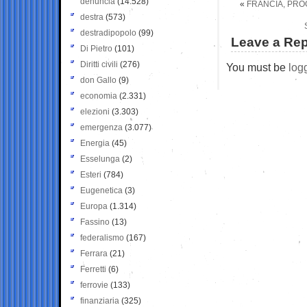
denuncia
(14.528)
«
FRANCIA, PROG
destra
(573)
destradipopolo
(99)
Leave a Rep
Di Pietro
(101)
Diritti civili
(276)
You must be
log
don Gallo
(9)
economia
(2.331)
elezioni
(3.303)
emergenza
(3.077)
Energia
(45)
Esselunga
(2)
Esteri
(784)
Eugenetica
(3)
Europa
(1.314)
Fassino
(13)
federalismo
(167)
Ferrara
(21)
Ferretti
(6)
ferrovie
(133)
finanziaria
(325)