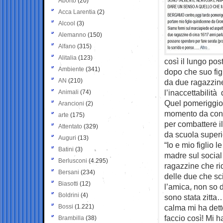
Aborto
(20)
Acca Larentia
(2)
Alcool
(3)
Alemanno
(150)
Alfano
(315)
Alitalia
(123)
così il lungo po
Ambiente
(341)
dopo che suo figl
AN
(210)
da due ragazzine
l’inaccettabilit
Animali
(74)
Quel pomeriggio 
Arancioni
(2)
momento da condi
arte
(175)
per combattere i
Attentato
(329)
da scuola superi
Auguri
(13)
“Io e mio figlio l
Batini
(3)
madre sul social
Berlusconi
(4.295)
ragazzine che r
Bersani
(234)
delle due che sci
Biasotti
(12)
l’amica, non so
Boldrini
(4)
sono stata zitta…
Bossi
(1.221)
calma mi ha det
faccio così! Mi h
Brambilla
(38)