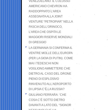
VENEZUELANO .IL COLOSSO
AMERICANO CHEVRON HA
RADDOPPIATO L’AREA
ASSEGNATA ALLA JOINT
VENTURE “PETROPIAR” NELLA
FASCIA DELL’ORINOCO,
L’AREA CHE OSPITA LE
MAGGIORI RISERVE MONDIALI
DI GREGGIO
LA GERMANIA SI CONFERMA IL
VENTRE MOLLE DELL’EUROPA
(PER LA GIOIA DI PUTIN). COME
MAI I TEDESCHI NON
VOGLIONO AMMETTERE CHE
DIETRO AL CASO DEL DRONE
PIENO DI ESPLOSIVO
RINVENUTO ALL’AEROPORTO
DI LIPSIA C’È LA RUSSIA?
GIULIANO FERRARA: ’CHE
COSA C’È SOTTO DIETRO
DAVANTI A LATO DEL “SIGNOR